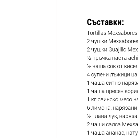
Съставки:
Tortillas Mexsabores
2 чушки Mexsabores
2 чушки Guajillo Me
½ пръчка паста achi
½ чаша сок от кисе
4 супени лъжици ц
1 чаша ситно наряз
1 чаша пресен кори
1 кг свинско месо н
6 лимона, нарязани
½ глава лук, наряза
2 чаши салса Mexsa
1 чаша ананас, нат