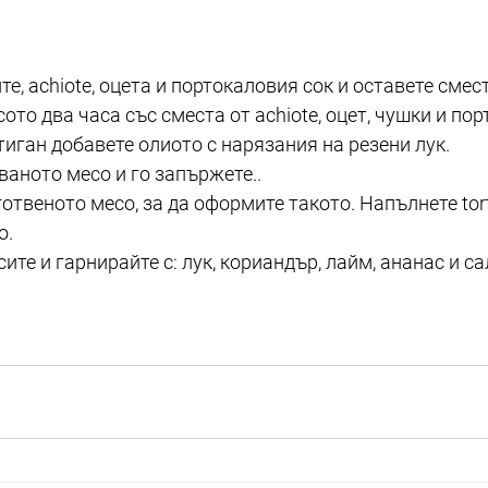
те, achiote, оцета и портокаловия сок и оставете смес
ото два часа със сместа от achiote, оцет, чушки и пор
иган добавете олиото с нарязания на резени лук. 
ваното месо и го запържете..
готвеното месо, за да оформите такото. Напълнете torti
о.
ите и гарнирайте с: лук, кориандър, лайм, ананас и сал