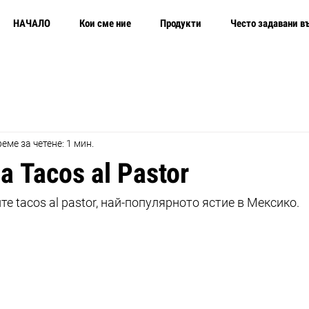
НАЧАЛО
Кои сме ние
Продукти
Често задавани в
еме за четене: 1 мин.
а Tacos al Pastor
е tacos al pastor, най-популярното ястие в Мексико.