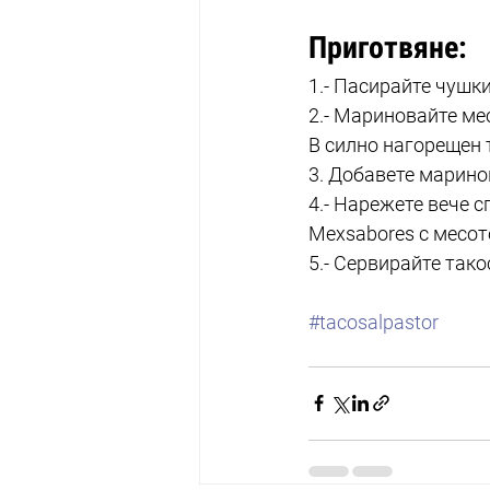
Приготвяне:
1.- Пасирайте чушки
2.- Мариновайте мес
В силно нагорещен т
3. Добавете марино
4.- Нарежете вече с
Mexsabores с месот
5.- Сервирайте такос
#tacosalpastor