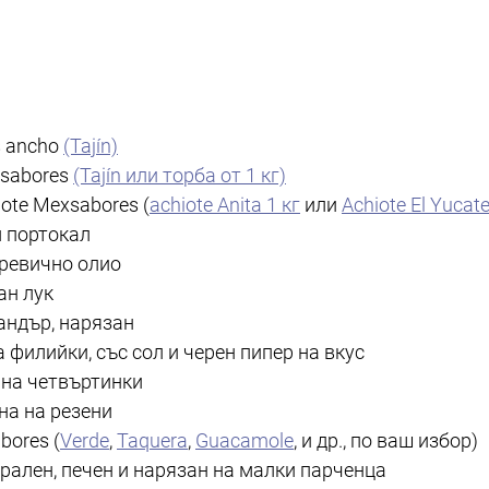
 
 ancho 
(Tajín)
xsabores 
(Tajín или торба от 1 кг)
ote Mexsabores (
achiote Anita 1 кг
 или 
Achiote El Yucat
л портокал
аревично олио
ан лук
андър, нарязан
а филийки, със сол и черен пипер на вкус
 на четвъртинки
на на резени
bores (
Verde
, 
Taquera
, 
Guacamole
, и др., по ваш избор)
урален, печен и нарязан на малки парченца