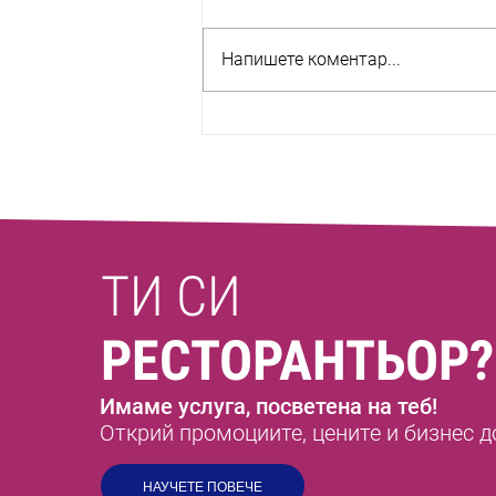
Напишете коментар...
Автентична мексиканска кухня
vs Tex-Mex: Всичко, което
трябва да знаете
ТИ СИ
РЕСТОРАНТЬОР?
Имаме услуга, посветена на теб!
Открий промоциите, цените и бизнес д
НАУЧЕТЕ ПОВЕЧЕ