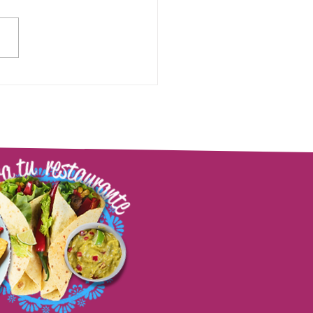
y: какво е, как се
лзва и рецептата за
onada