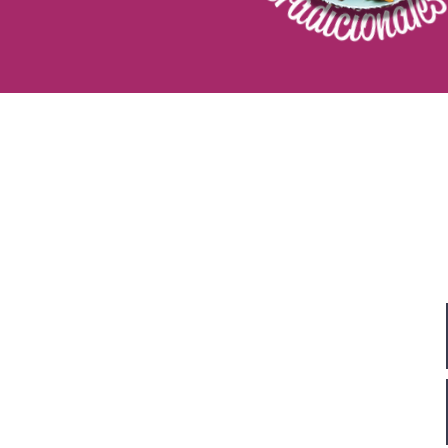
Адрес
Vechtstraat 60, 2515 SV Ден Хааг,
Нидерландия