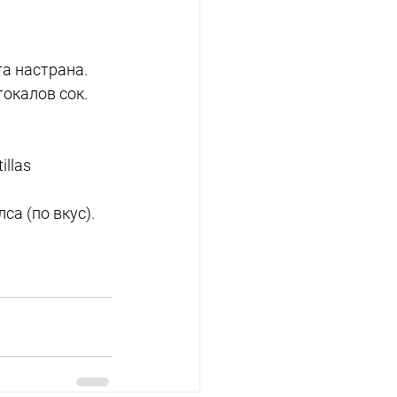
та настрана.
токалов сок.
llas 
са (по вкус).