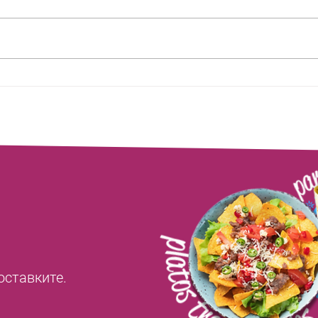
Takis Fuego, Rancheritos и
Chamo
Churrumais: пътеводителят по
изпо
мексиканските пикантни
Mang
снакове
оставките.