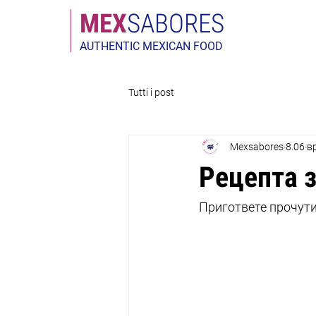
МЕX
SABORES
AUTHENTIC MEXICAN FOOD
Tutti i post
Mexsabores
8.06
вр
Рецепта з
Пригответе прочутит