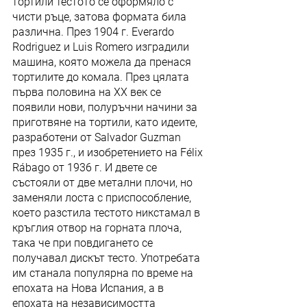
тортили тестото се оформяло с 
чисти ръце, затова формата била 
различна. През 1904 г. Everardo 
Rodriguez и Luis Romero изградили 
машина, която можела да пренася 
тортилите до комала. През цялата 
първа половина на XX век се 
появили нови, полуръчни начини за 
приготвяне на тортили, като идеите, 
разработени от Salvador Guzman 
през 1935 г., и изобретението на Félix 
Rábago от 1936 г. И двете се 
състояли от две метални плочи, но 
заменяли лоста с приспособление, 
което разстила тестото никстамал в 
кръглия отвор на горната плоча, 
така че при повдигането се 
получавал дискът тесто. Употребата 
им станала популярна по време на 
епохата на Нова Испания, а в 
епохата на независимостта 