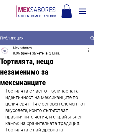
МЕX
SABORES
AUTHENTIC MEXICAN FOOD
Безплатна доставка в Европа над 120€
Публикация
Mexsabores
8.06
време за четене: 2 мин.
Тортилята, нещо
незаменимо за
мексиканците
Тортилята е част от кулинарната 
идентичност на мексиканците по 
целия свят. Тя е основен елемент от 
вкусовете, които съпътстват 
празничните ястия, и е крайъгълен 
камък на хранителната традиция. 
Тортилята е най-древната 