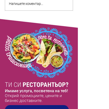
Takis Fuego, Rancheritos и
Chamoy: какво е, 
Напишете коментар...
Churrumais: пътеводителят
използва и рецеп
по мексиканските пикантни
Mangonada
снакове
ТИ СИ
РЕСТОРАНТЬОР?
Имаме услуга, посветена на теб!
Открий промоциите, цените и
бизнес доставките.