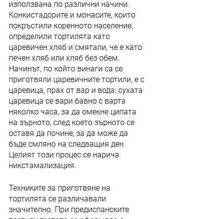
използвана по различни начини. 
Конкистадорите и монасите, които 
покръстили коренното население, 
определили тортилята като 
царевичен хляб и смятали, че е като 
печен хляб или хляб без обем. 
Начинът, по който винаги са се 
приготвяли царевичните тортили, е с 
царевица, прах от вар и вода: сухата 
царевица се вари бавно с варта 
няколко часа, за да омекне ципата 
на зърното, след което зърното се 
оставя да почине, за да може да 
бъде смляно на следващия ден. 
Целият този процес се нарича 
никстамализация.
Техниките за приготвяне на 
тортилята се различавали 
значително. При предиспанските 