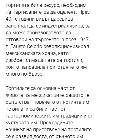
тортилята била ресурс, необходим 
на партизаните, за да оцелеят. През 
40-те години видът царевица 
започнал да се индустриализира, за 
да може производството да 
отговори на търсенето, а през 1947 
г. Fausto Celorio революционизирал 
мексиканската храна, като 
изобретил машината за тортили, 
която направила приготвянето им 
много по-бързо.
Тортилите са основна част от 
живота на мексиканците, защото те 
съпътстват повечето от ястията им. 
Те винаги са били част от 
гастрономическите им традиции и от 
културата им. През годините 
начинът на приготвяне на тортилите 
се е развил доста, от ръчното им 