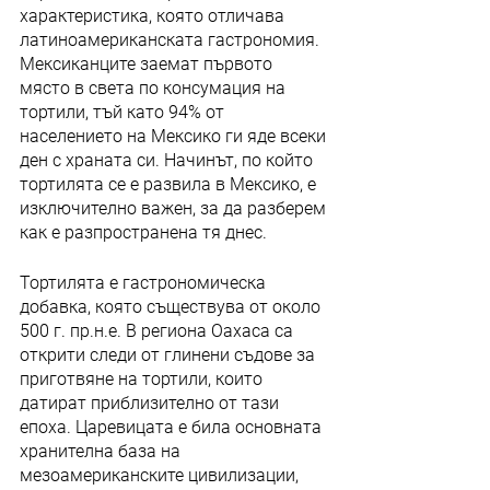
характеристика, която отличава 
латиноамериканската гастрономия. 
Мексиканците заемат първото 
място в света по консумация на 
тортили, тъй като 94% от 
населението на Мексико ги яде всеки 
ден с храната си. Начинът, по който 
тортилята се е развила в Мексико, е 
изключително важен, за да разберем 
как е разпространена тя днес.
Тортилята е гастрономическа 
добавка, която съществува от около 
500 г. пр.н.е. В региона Oaxaca са 
открити следи от глинени съдове за 
приготвяне на тортили, които 
датират приблизително от тази 
епоха. Царевицата е била основната 
хранителна база на 
мезоамериканските цивилизации, 