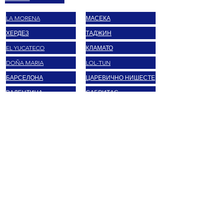
LA MORENA
МАСЕКА
ХЕРДЕЗ
ТАДЖИН
EL YUCATECO
КЛАМАТО
DOÑA MARIA
LOL-TUN
БАРСЕЛОНА
ЦАРЕВИЧНО НИШЕСТЕ
ВАЛЕНТИНА
САБРИТАС
ПОДАРЪЧНА КАРТА
ПОДАРЪЧНА КАРТА
FAQ
BUSINESS
BLOG E RICETTE
КОНТАКТИ
Правен