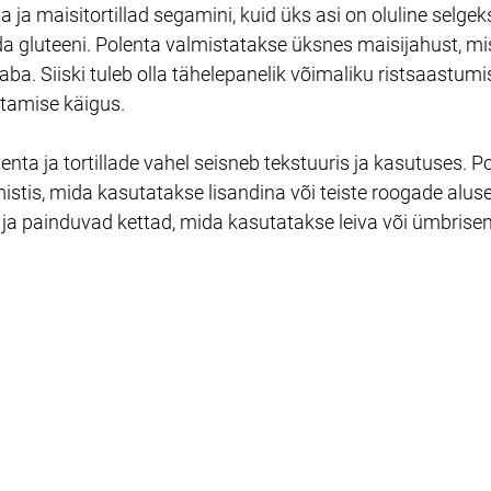
 ja maisitortillad segamini, kuid üks asi on oluline selgeks
da gluteeni. Polenta valmistatakse üksnes maisijahust, mi
vaba. Siiski tuleb olla tähelepanelik võimaliku ristsaastumi
stamise käigus.
nta ja tortillade vahel seisneb tekstuuris ja kasutuses. P
istis, mida kasutatakse lisandina või teiste roogade alus
 ja painduvad kettad, mida kasutatakse leiva või ümbrise