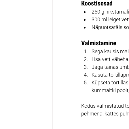
Koostisosad
250 g nikstamali
300 ml leiget vet
Näpuotsatäis so
Valmistamine
Sega kausis mai
Lisa vett väheha
Jaga tainas umbe
Kasuta tortillapre
Küpseta tortilla
kummaltki poolt,
Kodus valmistatud to
pehmena, kattes puht