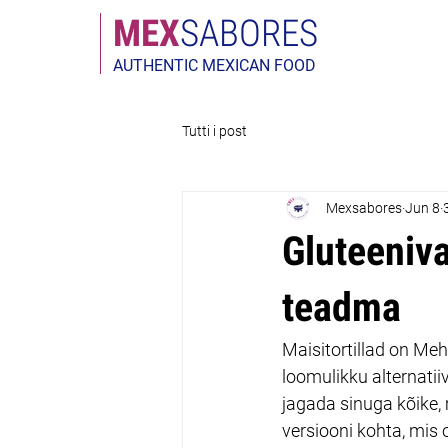
MEX
SABORES
AUTHENTIC MEXICAN FOOD
Tutti i post
Mexsabores
Jun 8
Gluteeniva
teadma
Maisitortillad on Me
loomulikku alternatiivi
jagada sinuga kõike, 
versiooni kohta, mis o