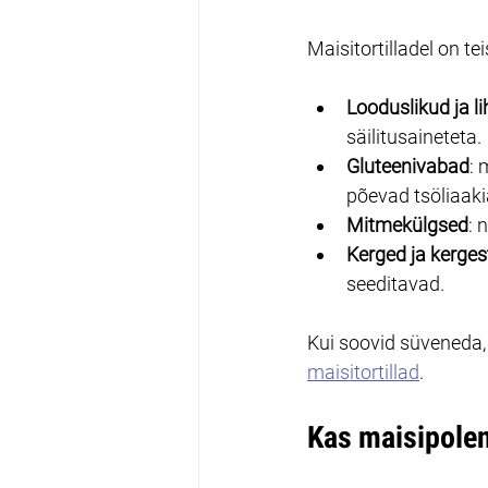
Maisitortilladel on te
Looduslikud ja l
säilitusaineteta.
Gluteenivabad
: 
põevad tsöliaaki
Mitmekülgsed
: 
Kerged ja kerges
seeditavad.
Kui soovid süveneda,
maisitortillad
.
Kas maisipolen