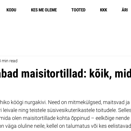
KODU
KES ME OLEME
TOOTED
KKK
ÄRI
3 min read
bad maisitortillad: kõik, mi
hhiko köögi nurgakivi. Need on mitmekülgsed, maitsvad ja
 leivale ning teistele süsivesikuterikastele toitudele. Selles
mida olen maisitortillade kohta õppinud – eelkõige nende
n väga oluline neile, kellel on talumatus või kes eelistavad