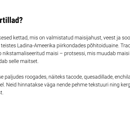
rtillad?
kesed kettad, mis on valmistatud maisijahust, veest ja soo
teistes Ladina-Ameerika piirkondades põhitoiduaine. Tradi
b nikstamaliseeritud maisi – protsessi, mis muudab maisi
ab selle maitset.
se paljudes roogades, näiteks tacode, quesadillade, enchil
el. Neid hinnatakse väga nende pehme tekstuuri ning kerg
t.