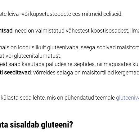
iste leiva- või küpsetustoodete ees mitmeid eeliseid:
ihtsad
: need on valmistatud vähestest koostisosadest, ilma
mais on looduslikult gluteenivaba, seega sobivad maisitortil
at või gluteenitalumatust.
neid saab kasutada paljudes retseptides, nii magusates ku
ti seeditavad
: võrreldes saiaga on maisitortillad kergemad
 külasta seda lehte, mis on pühendatud teemale 
gluteeniv
ta sisaldab gluteeni?