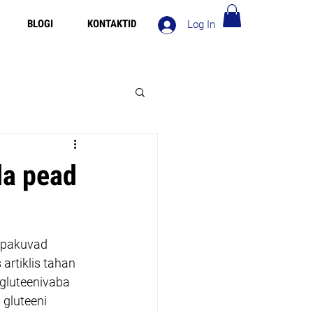
BLOGI
KONTAKTID
Log In
Tasuta saatmine Eesti üle 120€
da pead
 pakuvad 
 artiklis tahan 
 gluteenivaba 
 gluteeni 