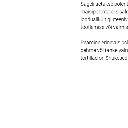
Sageli aetakse polenta
maisipolenta ei sisal
looduslikult gluteeni
töötlemise või valmi
Peamine erinevus pole
pehme või tahke valm
tortillad on õhukesed