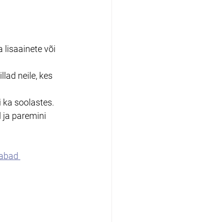
 lisaainete või 
lad neile, kes 
i ka soolastes.
 ja paremini 
abad 