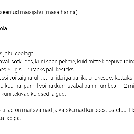
seeritud maisijahu (masa harina)
t
ola
sijahu soolaga.
aval, sõtkudes, kuni saad pehme, kuid mitte kleepuva tain
s 50 g suurusteks pallikesteks.
ssi või taignarulli, et rullida iga pallike õhukeseks kettaks.
sid kuumal pannil või nakkumisvabal pannil umbes 1–2 min
 kuni tekivad kuldsed laigud.
rtillad on maitsvamad ja värskemad kui poest ostetud. Ho
a lapiga.