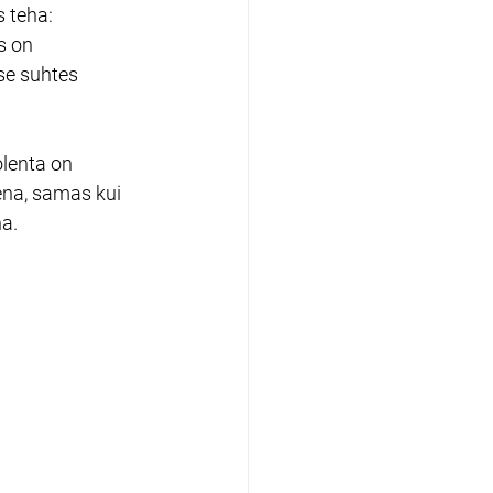
 teha: 
s on 
se suhtes 
olenta on 
ena, samas kui 
na.