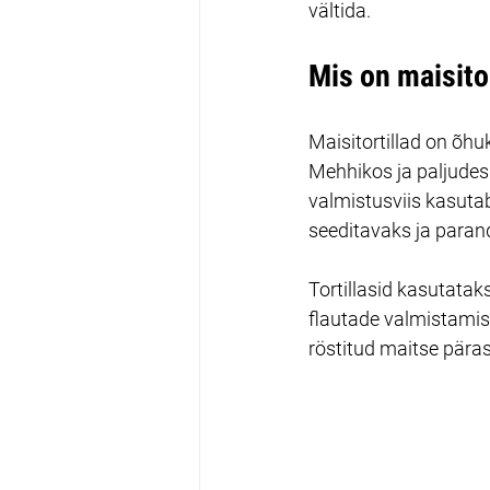
vältida.
Mis on maisito
Maisitortillad on õhu
Mehhikos ja paljudes 
valmistusviis kasuta
seeditavaks ja parand
Tortillasid kasutatak
flautade valmistamis
röstitud maitse päras