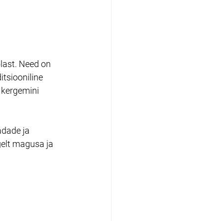
last. Need on 
tsiooniline 
 kergemini 
adade ja 
elt magusa ja 