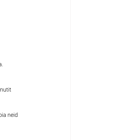
a.
utit 
ia neid 