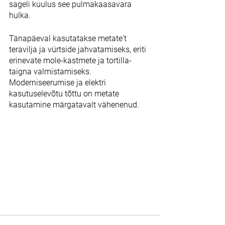
sageli kuulus see pulmakaasavara 
hulka.
Tänapäeval kasutatakse metate't 
teravilja ja vürtside jahvatamiseks, eriti 
erinevate mole-kastmete ja tortilla-
taigna valmistamiseks. 
Moderniseerumise ja elektri 
kasutuselevõtu tõttu on metate 
kasutamine märgatavalt vähenenud. 