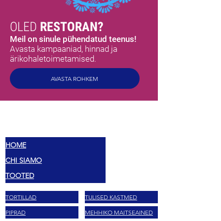
OLED
RESTORAN?
Meil on sinule pühendatud teenus!
Avasta kampaaniad, hinnad ja
ärikohaletoimetamised.
AVASTA ROHKEM
MEX
MAITSED
HOME
CHI SIAMO
TOOTED
TORTILLAD
TULISED KASTMED
PIPRAD
MEHHIKO MAITSEAINED