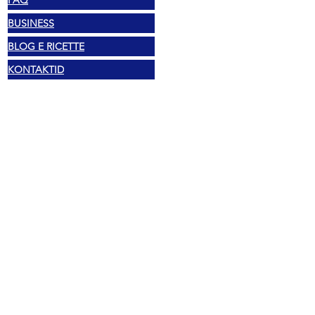
FAQ
BUSINESS
BLOG E RICETTE
KONTAKTID
Õiguslik
Autoriõigus 2025 Mexshop NL
Privaatsuspoliitika
Küpsiste poliitika
Tingimused ja sätted
Aadress
Vechtstraat 60, 2515 SV Den Haag,
Holland
Mexshop NL KM. NL003218069B03
02.... AVASTA TELEFON