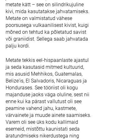
metate kätt – see on silindrikujuline 
kivi, mida kasutatakse jahvatamiseks. 
Metate on valmistatud vähese 
poorsusega vulkaanilisest kivist, kuigi 
mõned on tehtud ka põletatud savist 
või graniidist. Sellega saab jahvatada 
palju kordi.
Metate tekkis eel-hispaanlaste ajastul 
ja seda kasutasid mitmed kultuurid, 
mis asusid Mehhikos, Guatemalas, 
Belize'is, El Salvadoris, Nicaraguas ja 
Hondurases. See tööriist oli kogu 
majanduse jaoks väga oluline, sest nii 
enne kui ka pärast vallutust oli see 
peamine vahend jahu, kastmete, 
värvainete ja muude ainete saamiseks. 
Varem oli see üks kodu kallimaid 
esemeid, mistõttu kaunistati seda 
äratundmiseks nikerdustega ning 