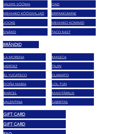
VALMIS SÖÖMA
OAD
MEHHIKO KÖÖGIVILJAD
ERIPAKKUMINE
JOOKE
MEHHIKO KOMMID
SNÄKID
TACO KAST
BRÄNDID
LA MORENA
MASECA
HERDEZ
TAJIN
EL YUCATECO
CLAMATO
DOÑA MARIA
LOL-TUN
BARCEL
MAISITÄRKLIS
VALENTINA
SABRITAS
GIFT CARD
GIFT CARD