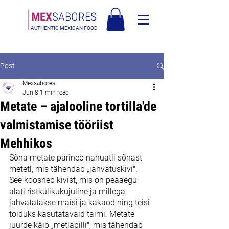
MEX
SABORES
AUTHENTIC MEXICAN FOOD
Tasuta saatmine Eesti üle 120€
Post
Mexsabores
Jun 8
1 min read
Metate – ajalooline tortilla'de
valmistamise tööriist
Mehhikos
Sõna metate pärineb nahuatli sõnast 
metetl, mis tähendab „jahvatuskivi". 
See koosneb kivist, mis on peaaegu 
alati ristkülikukujuline ja millega 
jahvatatakse maisi ja kakaod ning teisi 
toiduks kasutatavaid taimi. Metate 
juurde käib „metlapilli", mis tähendab 