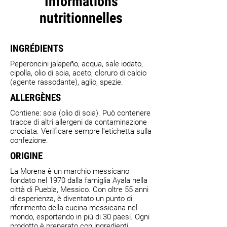
Informations
nutritionnelles
INGRÉDIENTS
Peperoncini jalapeño, acqua, sale iodato,
cipolla, olio di soia, aceto, cloruro di calcio
(agente rassodante), aglio, spezie.
ALLERGÈNES
Contiene: soia (olio di soia). Può contenere
tracce di altri allergeni da contaminazione
crociata. Verificare sempre l'etichetta sulla
confezione.
ORIGINE
La Morena è un marchio messicano
fondato nel 1970 dalla famiglia Ayala nella
città di Puebla, Messico. Con oltre 55 anni
di esperienza, è diventato un punto di
riferimento della cucina messicana nel
mondo, esportando in più di 30 paesi. Ogni
prodotto è preparato con ingredienti