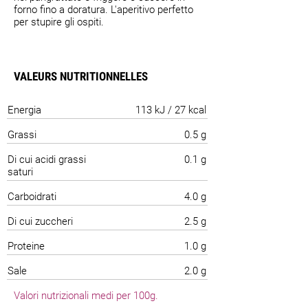
forno fino a doratura. L'aperitivo perfetto
per stupire gli ospiti.
VALEURS NUTRITIONNELLES
Energia
113 kJ / 27 kcal
Grassi
0.5 g
Di cui acidi grassi
0.1 g
saturi
Carboidrati
4.0 g
Di cui zuccheri
2.5 g
Proteine
1.0 g
Sale
2.0 g
Valori nutrizionali medi per 100g.