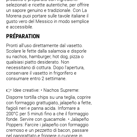
selezionati e ricette autentiche, per offrire
un sapore genuino e tradizionale. Con La
Morena puoi portare sulle tavole italiane il
gusto vero del Messico in modo semplice
e accessibile.
PRÉPARATION
Pronti all'uso direttamente dal vasetto.
Scolare le fette dalla salamoia e disporle
su nachos, hamburger, hot dog, pizza o
qualsiasi piatto desiderato. Non
necessitano di cottura. Dopo l'apertura,
conservare il vasetto in frigorifero e
consumare entro 2 settimane.
👉 Idee creative: • Nachos Supreme:
Disporre tortilla chips su una teglia, coprire
con formaggio grattugiato, jalapeño a fette,
fagioli neri e panna acida. Infornare a
200°C per 5 minuti fino a che il formaggio
fonde. Servire con guacamole. • Jalapeño
Poppers: Farcire i jalapeño con formaggio
cremoso e un pezzetto di bacon, passare
nel pangrattato e friggere o cuocere in