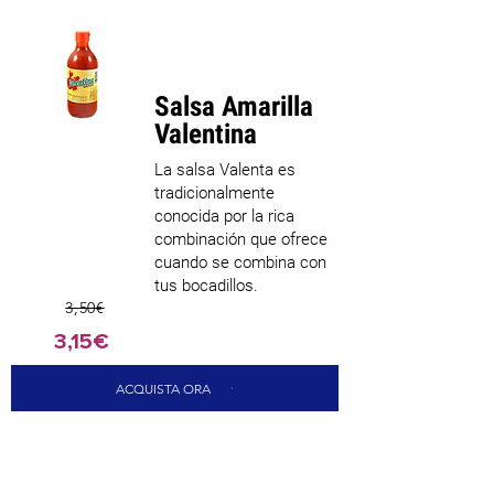
Los más
vendidos
Salsa Amarilla
Valentina
La salsa Valenta es
tradicionalmente
conocida por la rica
combinación que ofrece
cuando se combina con
tus bocadillos.
3,50€
3,15€
ACQUISTA ORA
CARICA ALTRI