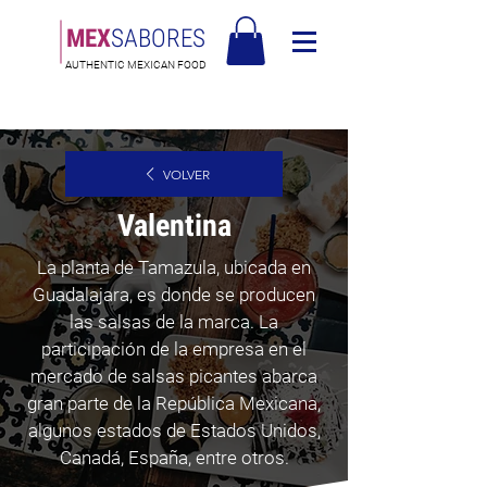
MEX
SABORES
AUTHENTIC MEXICAN FOOD
Envío gratuito en Europa a partir de 90€ - Envío gratuito en Italia a partir
de 80€
VOLVER
Valentina
La planta de Tamazula, ubicada en
Guadalajara, es donde se producen
las salsas de la marca. La
participación de la empresa en el
mercado de salsas picantes abarca
gran parte de la República Mexicana,
algunos estados de Estados Unidos,
Canadá, España, entre otros.