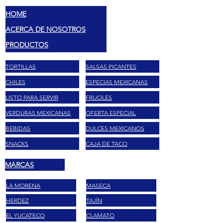
HOME
ACERCA DE NOSOTROS
PRODUCTOS
TORTILLAS
SALSAS PICANTES
CHILES
ESPECIAS MEXICANAS
LISTO PARA SERVIR
FRIJOLES
VERDURAS MEXICANAS
OFERTA ESPECIAL
BEBIDAS
DULCES MEXICANOS
SNACKS
CAJA DE TACO
MARCAS
LA MORENA
MASECA
HERDEZ
TAJÍN
EL YUCATECO
CLAMATO