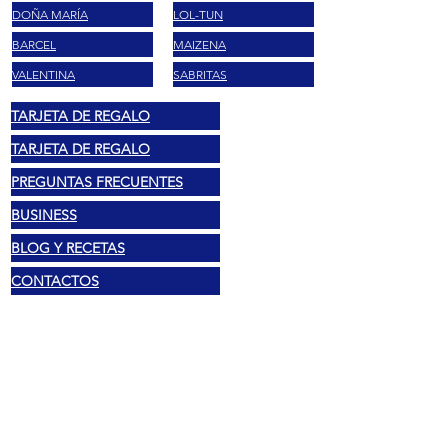
DOÑA MARÍA
LOL-TUN
BARCEL
MAIZENA
VALENTINA
SABRITAS
TARJETA DE REGALO
TARJETA DE REGALO
PREGUNTAS FRECUENTES
BUSINESS
BLOG Y RECETAS
CONTACTOS
Legal
Derechos de autor 2025 Mexshop NL
política de privacidad
Política de cookies
Términos y condiciones