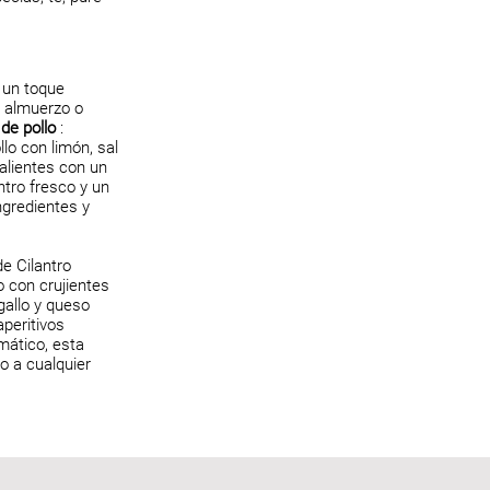
 un toque
n almuerzo o
de pollo
:
lo con limón, sal
 calientes con un
ntro fresco y un
ngredientes y
de Cilantro
 con crujientes
gallo y queso
peritivos
mático, esta
o a cualquier