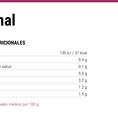
nal
RICIONALES
130 kJ / 31 kcal
0.4 g
i saturi
0.1 g
5.0 g
3.2 g
1.2 g
1.5 g
nales medios por 100 g.