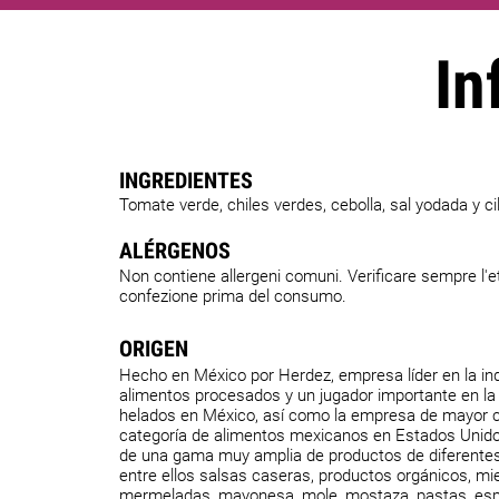
In
INGREDIENTES
Tomate verde, chiles verdes, cebolla, sal yodada y ci
ALÉRGENOS
Non contiene allergeni comuni. Verificare sempre l'et
confezione prima del consumo.
ORIGEN
Hecho en México por Herdez, empresa líder en la ind
alimentos procesados y un jugador importante en la
helados en México, así como la empresa de mayor c
categoría de alimentos mexicanos en Estados Unid
de una gama muy amplia de productos de diferentes
entre ellos salsas caseras, productos orgánicos, mie
mermeladas, mayonesa, mole, mostaza, pastas, espe