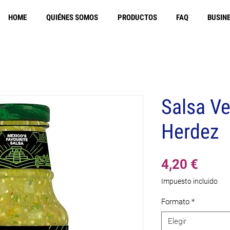
HOME
QUIÉNES SOMOS
PRODUCTOS
FAQ
BUSIN
Envío gratuito en Europa a
Salsa Ve
Herdez
Prec
4,20 €
Impuesto incluido
Formato
*
Elegir