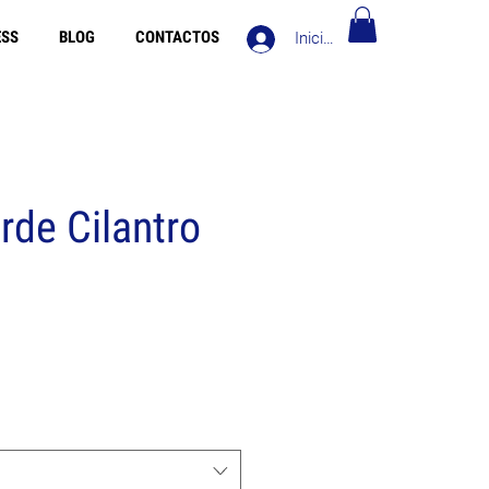
ESS
BLOG
CONTACTOS
Iniciar sesión
 partir de 90€ - Envío gratuito en Italia a partir de 80€
rde Cilantro
io