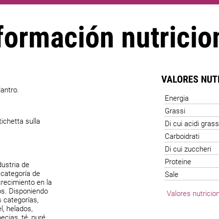
formación nutricio
VALORES NUT
lantro.
Energia
Grassi
ichetta sulla
Di cui acidi grass
Carboidrati
Di cui zuccheri
Proteine
ustria de
 categoría de
Sale
recimiento en la
os. Disponiendo
Valores nutricio
 categorías,
l, helados,
cias, té, puré