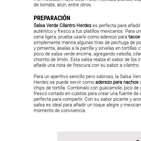
de tomate, atún, entre otros.
PREPARACIÓN
Salsa Verde Cilantro Herdez
es perfecta para añadir
auténtico y fresco a tus platillos mexicanos. Para u
cena ligera, prueba usarlo como aderezo para
tacos 
simplemente marina algunas tiras de pechuga de pol
y pimienta, ásalas a la parrilla y sírvelas en tortillas
poco de salsa verde encima, agregando cebolla, cila
chorrito de limón. Esta salsa realza el sabor de los i
añade una nota de frescura con su sabor a cilantro.
Para un aperitivo sencillo pero sabroso, la Salsa Ver
Herdez se puede servir como
aderezo para nachos
o
chips de tortilla. Combínalo con guacamole, pico de 
fresco cortado en cubitos para crear una fuente de a
perfecta para compartir. Con su sabor picante y aro
salsa es ideal para añadir un toque alegre y mexican
momento de convivencia.