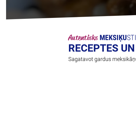
Autentisks
MEKSIĶU
ST
RECEPTES UN 
Sagatavot gardus meksikāņu ē