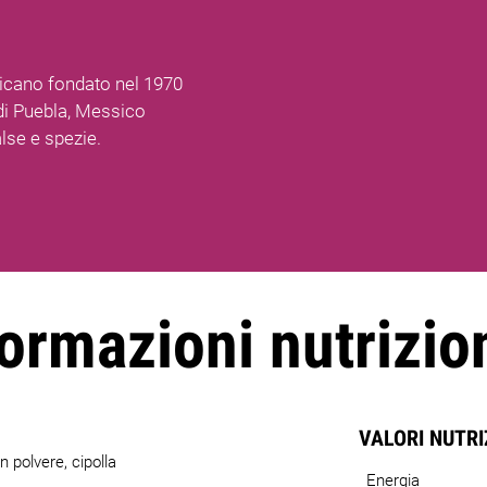
cano fondato nel 1970
 di Puebla, Messico
alse e spezie.
ormazioni nutrizio
VALORI NUTR
n polvere, cipolla
Energia