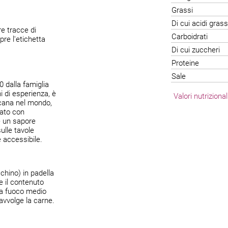
Grassi
Di cui acidi grass
e tracce di
Carboidrati
re l'etichetta
Di cui zuccheri
Proteine
Sale
 dalla famiglia
i di esperienza, è
Valori nutriziona
icana nel mondo,
rato con
re un sapore
ulle tavole
 accessibile.
chino) in padella
e il contenuto
 a fuoco medio
avvolge la carne.