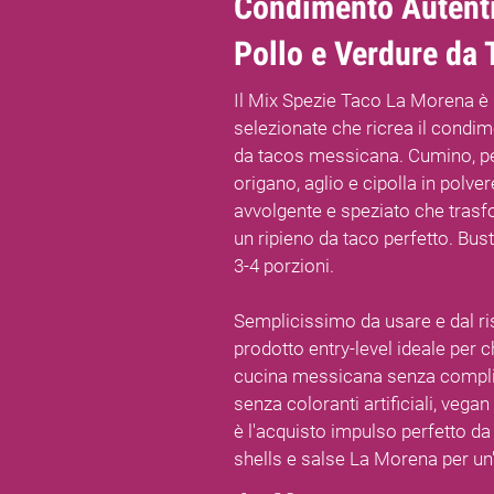
Condimento Autenti
Pollo e Verdure da 
Il Mix Spezie Taco La Morena è 
selezionate che ricrea il condim
da tacos messicana. Cumino, pe
origano, aglio e cipolla in polv
avvolgente e speziato che trasf
un ripieno da taco perfetto. Bust
3-4 porzioni.
Semplicissimo da usare e dal risu
prodotto entry-level ideale per c
cucina messicana senza complic
senza coloranti artificiali, vegan
è l'acquisto impulso perfetto da 
shells e salse La Morena per u