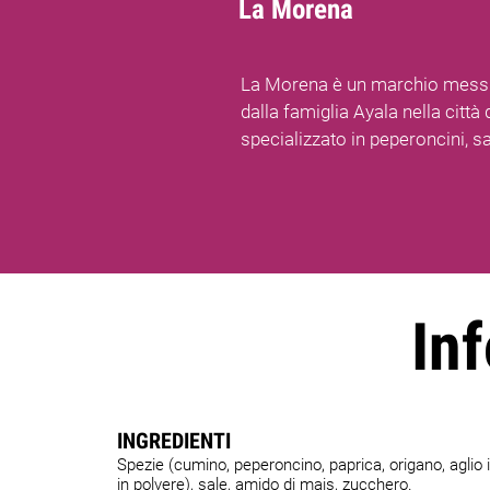
La Morena
La Morena è un marchio messi
dalla famiglia Ayala nella città
specializzato in peperoncini, s
Inf
INGREDIENTI
Spezie (cumino, peperoncino, paprica, origano, aglio i
in polvere), sale, amido di mais, zucchero.