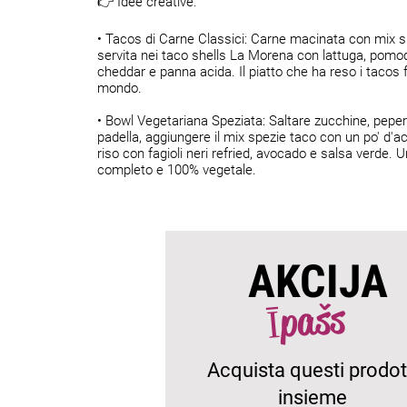
👉 Idee creative:
• Tacos di Carne Classici: Carne macinata con mix s
servita nei taco shells La Morena con lattuga, pomo
cheddar e panna acida. Il piatto che ha reso i tacos 
mondo.
• Bowl Vegetariana Speziata: Saltare zucchine, peper
padella, aggiungere il mix spezie taco con un po' d'a
riso con fagioli neri refried, avocado e salsa verde. U
completo e 100% vegetale.
AKCIJA
Īpašs
Acquista questi prodot
insieme