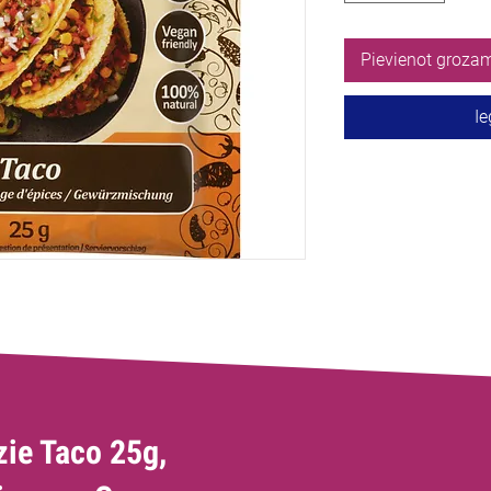
Pievienot groza
Ie
ie Taco 25g,