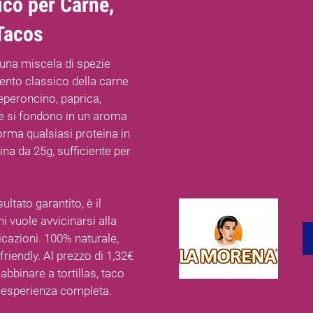
co per Carne,
Tacos
una miscela di spezie
ento classico della carne
peroncino, paprica,
ere si fondono in un aroma
orma qualsiasi proteina in
ina da 25g, sufficiente per
ltato garantito, è il
hi vuole avvicinarsi alla
azioni. 100% naturale,
 friendly. Al prezzo di 1,32€
abbinare a tortillas, taco
n'esperienza completa.