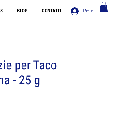
SS
BLOG
CONTATTI
Pieteikties
Bezmaksas piegāde Latvija virs 90€
ie per Taco
a - 25 g