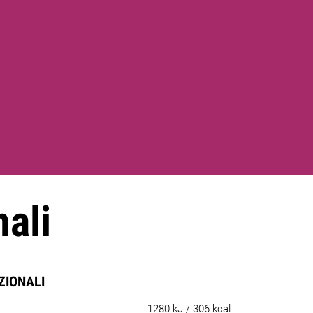
nali
IZIONALI
1280 kJ / 306 kcal