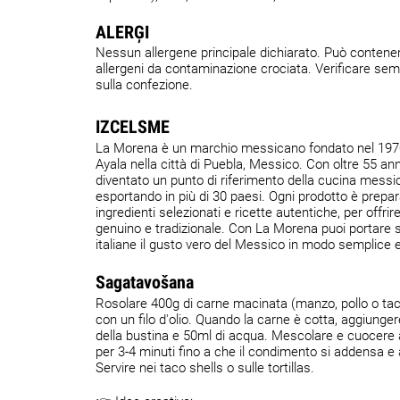
ALERĢI
Nessun allergene principale dichiarato. Può contener
allergeni da contaminazione crociata. Verificare semp
sulla confezione.
IZCELSME
La Morena è un marchio messicano fondato nel 1970
Ayala nella città di Puebla, Messico. Con oltre 55 ann
diventato un punto di riferimento della cucina mess
esportando in più di 30 paesi. Ogni prodotto è prepa
ingredienti selezionati e ricette autentiche, per offri
genuino e tradizionale. Con La Morena puoi portare s
italiane il gusto vero del Messico in modo semplice e
Sagatavošana
Rosolare 400g di carne macinata (manzo, pollo o tac
con un filo d'olio. Quando la carne è cotta, aggiunger
della bustina e 50ml di acqua. Mescolare e cuocere
per 3-4 minuti fino a che il condimento si addensa e 
Servire nei taco shells o sulle tortillas.