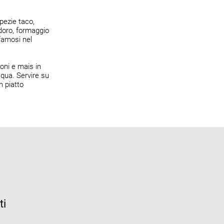
pezie taco,
doro, formaggio
famosi nel
oni e mais in
cqua. Servire su
n piatto
ti