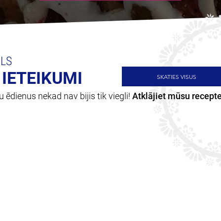
ILS
IETEIKUMI
SKATIES VISUS
dienus nekad nav bijis tik viegli!
Atklājiet mūsu recepte