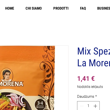
HOME
CHI SIAMO
PRODOTTI
FAQ
BUSINE
Mix Spez
La Moren
Cena
1,41 €
Nodoklis iekļauts
Daudzums
*