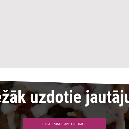
ežāk uzdotie jautāj
SKATĪT VISUS JAUTĀJUMUS