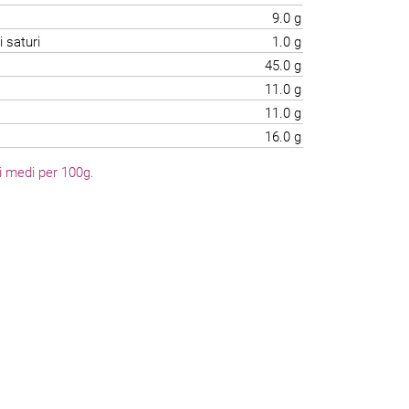
9.0 g
i saturi
1.0 g
45.0 g
11.0 g
11.0 g
16.0 g
li medi per 100g.