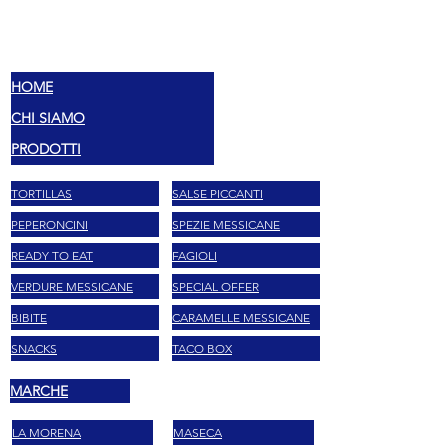
MEX
SABORES
HOME
CHI SIAMO
PRODOTTI
TORTILLAS
SALSE PICCANTI
PEPERONCINI
SPEZIE MESSICANE
READY TO EAT
FAGIOLI
VERDURE MESSICANE
SPECIAL OFFER
BIBITE
CARAMELLE MESSICANE
SNACKS
TACO BOX
MARCHE
LA MORENA
MASECA