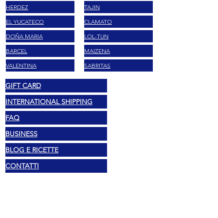
HERDEZ
TAJIN
EL YUCATECO
CLAMATO
DOÑA MARIA
LOL-TUN
BARCEL
MAIZENA
VALENTINA
SABRITAS
GIFT CARD
INTERNATIONAL SHIPPING
FAQ
BUSINESS
BLOG E RICETTE
CONTATTI
Legal
Copyright 2026 Mexshop NL
Privacy Policy
Cookies Policy