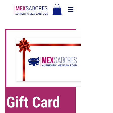
MEX
SABORES
AUTHENTIC MEXICAN FOOD
Free Shipping in Europe over 90€ - Spedizione Gratis in Italia oltre 90€
Gift Card