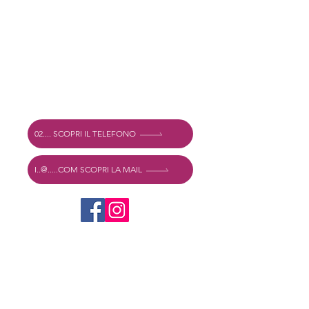
Terms & Conditions
Indirizzo
Vechtstraat 60, 2515 SV Den Haag,
The Netherlands
Mexshop NL VAT. NL003218069B03
02.... SCOPRI IL TELEFONO
I..@.....COM SCOPRI LA MAIL