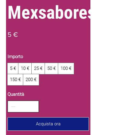
Mexsabores
5 €
Importo
5 €
10 €
25 €
50 €
100 €
150 €
200 €
Quantità
Acquista ora