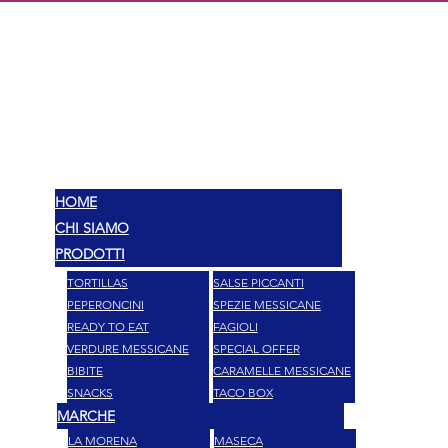
MEX
SABORES
HOME
CHI SIAMO
PRODOTTI
TORTILLAS
SALSE PICCANTI
PEPERONCINI
SPEZIE MESSICANE
READY TO EAT
FAGIOLI
VERDURE MESSICANE
SPECIAL OFFER
BIBITE
CARAMELLE MESSICANE
SNACKS
TACO BOX
MARCHE
LA MORENA
MASECA