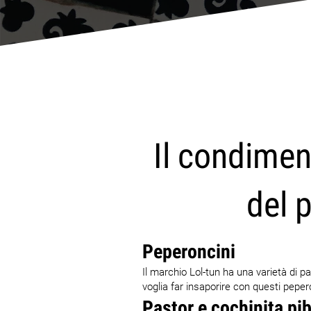
Il condimen
del p
Peperoncini
Il marchio Lol-tun ha una varietà di p
voglia far insaporire con questi peper
Pastor e cochinita pib