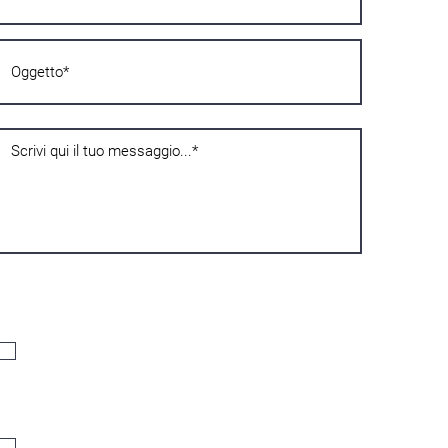
Privacy
Dichiaro di avere compiuto sedici anni, e se minore di sedici, di
essere stato autorizzato dal titolare della responsabilità genitoriale,
pertanto acconsento al trattamento dei miei dati personali così
come indicato nella
Privacy Policy
.
Acconsento*
Comunicazioni
Acconsento al trattamento dei miei dati personali. Per l’inoltro della
newsletter, le comunicazioni via telefono (sms, WhatsApp, telefonata
vocale)
Acconsento