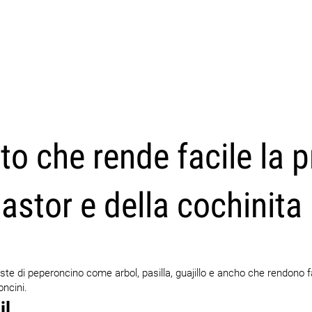
CARICA ALTRI
to che rende facile la 
astor e della cochinita 
aste di peperoncino come arbol, pasilla, guajillo e ancho che rendono f
oncini.
il