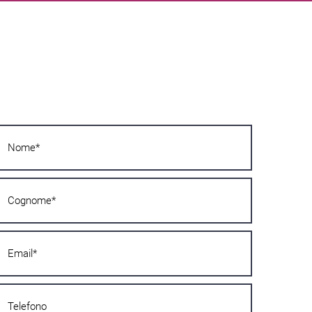
Vuoi saperne di più?
Scrivici subito! Ti risponderemo nel minor
tempo possibile!