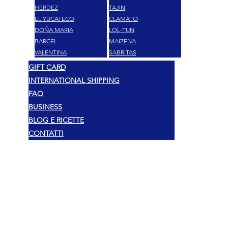
HERDEZ
TAJIN
EL YUCATECO
CLAMATO
DOÑA MARIA
LOL-TUN
BARCEL
MAIZENA
VALENTINA
SABRITAS
GIFT CARD
INTERNATIONAL SHIPPING
FAQ
BUSINESS
BLOG E RICETTE
CONTATTI
Legal
Copyright 2026 Mexshop NL
Privacy Policy
Cookies Policy
Terms & Conditions