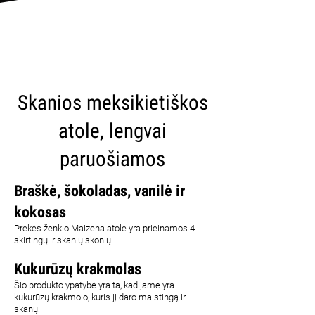
CARICA ALTRI
Skanios meksikietiškos
atole, lengvai
paruošiamos
Braškė, šokoladas, vanilė ir
kokosas
Prekės ženklo Maizena atole yra prieinamos 4
skirtingų ir skanių skonių.
Kukurūzų krakmolas
Šio produkto ypatybė yra ta, kad jame yra
kukurūzų krakmolo, kuris jį daro maistingą ir
skanų.