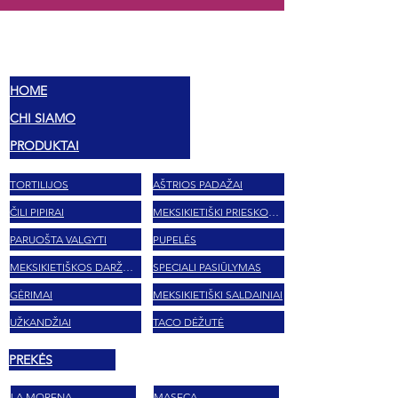
MEX
SKONIAI
HOME
CHI SIAMO
PRODUKTAI
TORTILIJOS
AŠTRIOS PADAŽAI
ČILI PIPIRAI
MEKSIKIETIŠKI PRIESKONIAI
PARUOŠTA VALGYTI
PUPELĖS
MEKSIKIETIŠKOS DARŽOVĖS
SPECIALI PASIŪLYMAS
GĖRIMAI
MEKSIKIETIŠKI SALDAINIAI
UŽKANDŽIAI
TACO DĖŽUTĖ
PREKĖS
LA MORENA
MASECA