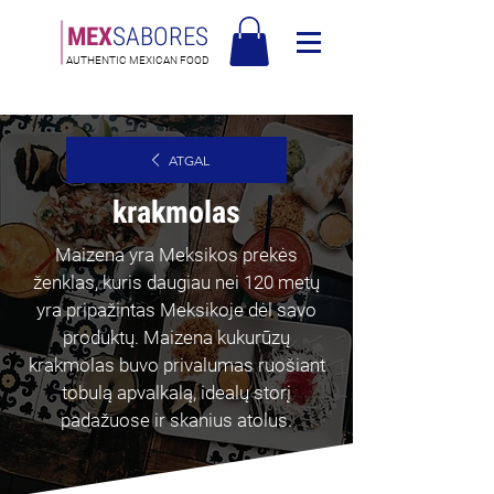
MEX
SABORES
AUTHENTIC MEXICAN FOOD
Nemokamas pristatymas Lietuva virš 120€
ATGAL
krakmolas
Maizena yra Meksikos prekės
ženklas, kuris daugiau nei 120 metų
yra pripažintas Meksikoje dėl savo
produktų. Maizena kukurūzų
krakmolas buvo privalumas ruošiant
tobulą apvalkalą, idealų storį
padažuose ir skanius atolus.