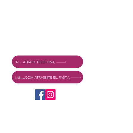
Slapukų politika
Sąlygos ir nuostatos
Adresas
Vechtstraat 60, 2515 SV Haga,
Nyderlandai
Mexshop NL PVM. NL003218069B03
02.... ATRASK TELEFONĄ
I..@.....COM ATRASKITE EL. PAŠTĄ