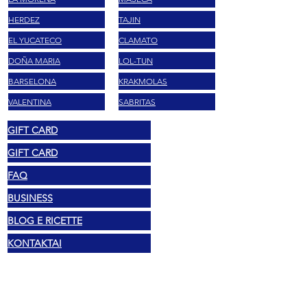
HERDEZ
TAJIN
EL YUCATECO
CLAMATO
DOÑA MARIA
LOL-TUN
BARSELONA
KRAKMOLAS
VALENTINA
SABRITAS
GIFT CARD
GIFT CARD
FAQ
BUSINESS
BLOG E RICETTE
KONTAKTAI
Teisiniai
Autorių teisės 2025 Mexshop NL
Privatumo politika