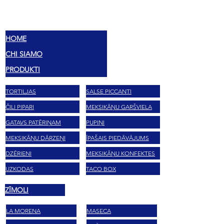
MEX
SABORES
HOME
CHI SIAMO
PRODUKTI
TORTILJAS
SALSE PICCANTI
ČILI PIPARI
MEKSIKĀŅU GARŠVIELA
GATAVS PATĒRIŅAM
PUPIŅI
MEKSIKĀŅU DĀRZEŅI
ĪPAŠAIS PIEDĀVĀJUMS
DZĒRIENI
MEKSIKĀŅU KONFEKTES
UZKODAS
TACO BOX
ZĪMOLI
LA MORENA
MASECA