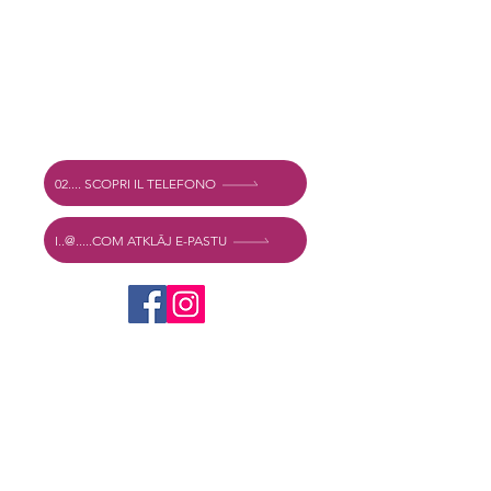
Adrese
Vechtstraat 60, 2515 SV Hāga,
Nīderlande
Mexshop NL PVN. NL003218069B03
02.... SCOPRI IL TELEFONO
I..@.....COM ATKLĀJ E-PASTU