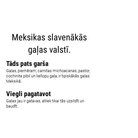
CARICA ALTRI
Meksikas slavenākās
gaļas valstī.
Tāds pats garša
Gaļas, piemēram, carnitas michoacanas, pastor,
cochinita pibil un liellopu gaļa, ir tipiskākās gaļas
Meksikā.
Viegli pagatavot
Gaļas jau ir gatavas, atliek tikai tās uzsildīt un
baudīt.