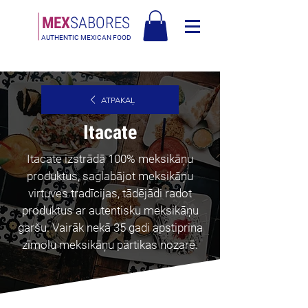
MEX
SABORES
AUTHENTIC MEXICAN FOOD
Bezmaksas piegāde Latvija virs 90€
ATPAKAĻ
Itacate
Itacate izstrādā 100% meksikāņu
produktus, saglabājot meksikāņu
virtuves tradīcijas, tādējādi radot
produktus ar autentisku meksikāņu
garšu. Vairāk nekā 35 gadi apstiprina
zīmolu meksikāņu pārtikas nozarē.