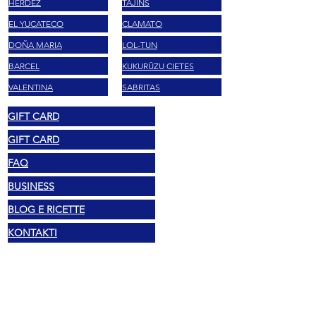
HERDEZ
TAJĪNS
EL YUCATECO
CLAMATO
DOÑA MARIA
LOL-TUN
BARCEL
KUKURŪZU CIETES
VALENTINA
SABRITAS
GIFT CARD
GIFT CARD
FAQ
BUSINESS
BLOG E RICETTE
KONTAKTI
Juridiskie
© 2025 Mexshop NL
Privātuma politika
Sīkdatņu politika
Noteikumi un nosacījumi