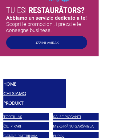
TU ESI
RESTAURĀTORS?
Abbiamo un servizio dedicato a te!
Scopri le promozioni, i prezzi e le
consegne business.
UZZINI VAIRĀK
MEX
SABORES
HOME
CHI SIAMO
PRODUKTI
TORTILJAS
SALSE PICCANTI
ČILI PIPARI
MEKSIKĀŅU GARŠVIELA
GATAVS PATĒRIŅAM
PUPIŅI