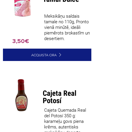
Meksikāņu saldais
tamale no 110g, Pronto
vienā minūtē, ideāli
piemērots brokastīm un
desertiem.
3,50€
ACQUISTA ORA
Cajeta Real
Potosí
Cajeta Quemada Real
del Potosí 350 g:
karameļu govs piena
krēms, autentisks