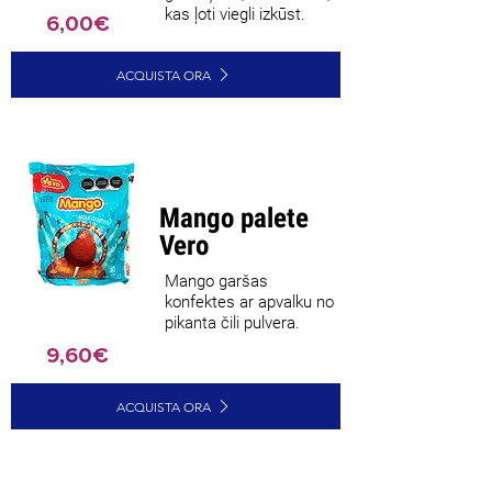
kas ļoti viegli izkūst.
6,00€
ACQUISTA ORA
Mango palete
Vero
Mango garšas
konfektes ar apvalku no
pikanta čili pulvera.
9,60€
ACQUISTA ORA