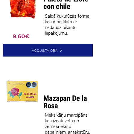
con chile
Saldā kukurūzas forma,
kas ir pārklāta ar
nedaudz pikantu
iepakojumu.
9,60€
ACQUISTA ORA
Labākais
pārdevējs
Mazapan De la
Rosa
Meksikāņu marcipāns,
kas izgatavots no
zemesriekstu
gabaliņiem, ar tekstūru,