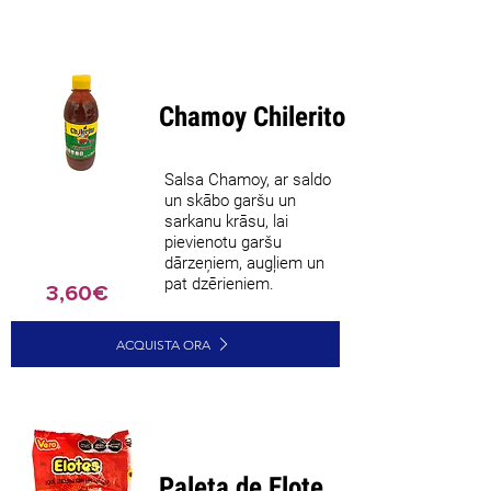
Chamoy Chilerito
Salsa Chamoy, ar saldo
un skābo garšu un
sarkanu krāsu, lai
pievienotu garšu
dārzeņiem, augļiem un
pat dzērieniem.
3,60€
ACQUISTA ORA
Paleta de Elote