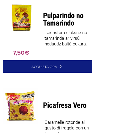
Pulparindo no
Tamarindo
Taisnstūra sloksne no
tamarinda ar virsū
nedaudz baltā cukura.
7,50€
ACQUISTA ORA
Picafresa Vero
Caramelle rotonde al
gusto di fragola con un