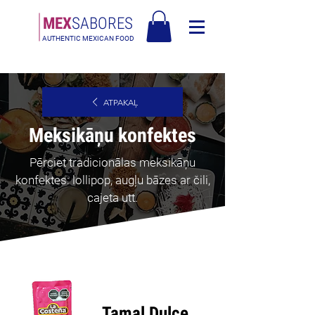
MEX
SABORES
AUTHENTIC MEXICAN FOOD
Bezmaksas piegāde Latvija virs 90€
ATPAKAĻ
Meksikāņu konfektes
Pērciet tradicionālas meksikāņu
konfektes: lollipop, augļu bāzes ar čili,
cajeta utt.
Tamal Dulce