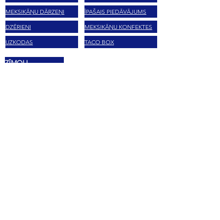
MEKSIKĀŅU DĀRZEŅI
ĪPAŠAIS PIEDĀVĀJUMS
DZĒRIENI
MEKSIKĀŅU KONFEKTES
UZKODAS
TACO BOX
ZĪMOLI
LA MORENA
MASECA
HERDEZ
TAJĪNS
EL YUCATECO
CLAMATO
DOÑA MARIA
LOL-TUN
BARCEL
KUKURŪZU CIETES
VALENTINA
SABRITAS
GIFT CARD
GIFT CARD
FAQ