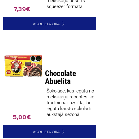
meksikāņu deserts
squeezer formātā.
7,39€
ACQUISTA ORA
Labākais
pārdevējs
Chocolate
Abuelita
Šokolāde, kas iegūta no
meksikāņu receptes, ko
tradicionāli uzsilda, lai
iegūtu karsto šokolādi
aukstajā sezonā.
5,00€
ACQUISTA ORA