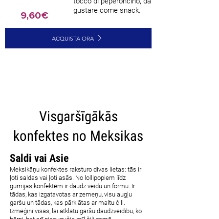
tocco di peperoncino, da
gustare come snack.
9,60€
ACQUISTA ORA
CARICA ALTRI
Visgaršīgākās
konfektes no Meksikas
Saldi vai Asie
Meksikāņu konfektes raksturo divas lietas: tās ir
ļoti saldas vai ļoti asās. No lollipopiem līdz
gumijas konfektēm ir daudz veidu un formu. Ir
tādas, kas izgatavotas ar zemeņu, visu augļu
garšu un tādas, kas pārklātas ar maltu čili.
Izmēģini visas, lai atklātu garšu daudzveidību, ko