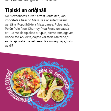
bērni, bet arī pieaugušie mīl čili zemē.
Tipiski un oriģināli
No Mexsabores tu vari atrast konfektes, kas
importētas tieši no Meksikas ar autentiskām
garšām. Populārākie ir Mazapanes, Pulparindo,
Pelón Pelo Rico, Chamoy, Pica Fresa un daudzi
citi. Ja meklē tipiskos sīrupus, piemēram, agaves,
Chocolate Abuelita, cajeta vai atole Maizena, tu
esi īstajā vietā. Ja vēl neesi tās izmēģinājis, ko tu
gaidi?