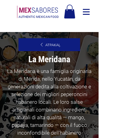
MEX
SABORES
AUTHENTIC MEXICAN FOOD
Bezmaksas piegāde Latvija virs 90€
ATPAKAĻ
La Meridana
La Meridana è una famiglia originaria
di Mérida, nello Yucatán, da
generazioni dedita alla coltivazione e
selezione dei migliori peperoncini
habanero locali. Le loro salse
artigianali combinano ingredienti
naturali di alta qualità — mango,
papaya, tamarindo — con il fuoco
inconfondibile dell'habanero