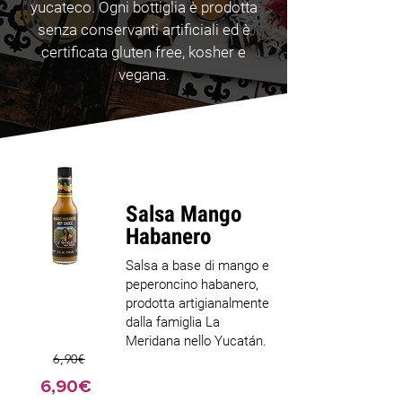
yucateco. Ogni bottiglia è prodotta
senza conservanti artificiali ed è
certificata gluten free, kosher e
vegana.
Salsa Mango
Habanero
Salsa a base di mango e
peperoncino habanero,
prodotta artigianalmente
dalla famiglia La
Meridana nello Yucatán.
6,90€
6,90€