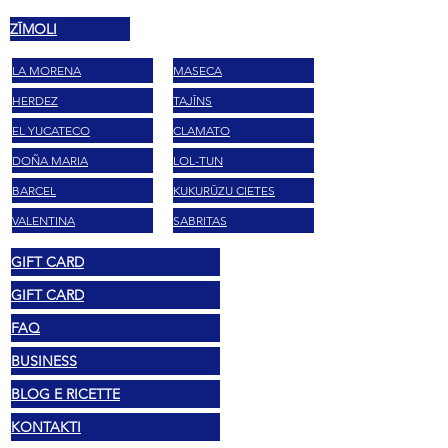
ZĪMOLI
LA MORENA
MASECA
HERDEZ
TAJĪNS
EL YUCATECO
CLAMATO
DOÑA MARIA
LOL-TUN
BARCEL
KUKURŪZU CIETES
VALENTINA
SABRITAS
GIFT CARD
GIFT CARD
FAQ
BUSINESS
BLOG E RICETTE
KONTAKTI