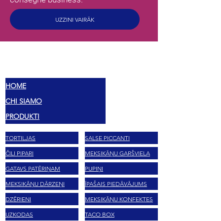
UZZINI VAIRĀK
MEX
SABORES
HOME
CHI SIAMO
PRODUKTI
TORTILJAS
SALSE PICCANTI
ČILI PIPARI
MEKSIKĀŅU GARŠVIELA
GATAVS PATĒRIŅAM
PUPIŅI
MEKSIKĀŅU DĀRZEŅI
ĪPAŠAIS PIEDĀVĀJUMS
DZĒRIENI
MEKSIKĀŅU KONFEKTES
UZKODAS
TACO BOX