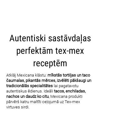
CARICA ALTRI
Autentiski sastāvdaļas
perfektām tex-mex
receptēm
Atklāj Mexicana klāstu:
mīkstās tortiljas un taco
čaumalas, pikantās mērces, izvēlēti pākšaugi un
tradicionālās specialitātes
lai pagatavotu
autentiskus ēdienus. Ideāli
tacos, enchiladas,
nachos un daudz ko citu
, Mexicana produkti
pārvērš katru maltīti ceļojumā uz Tex-mex
virtuves sirdi.