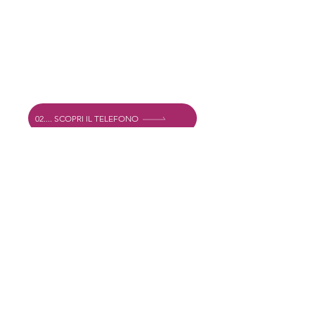
Adrese
Vechtstraat 60, 2515 SV Hāga,
Nīderlande
Mexshop NL PVN. NL003218069B03
02.... SCOPRI IL TELEFONO
I..@.....COM ATKLĀJ E-PASTU