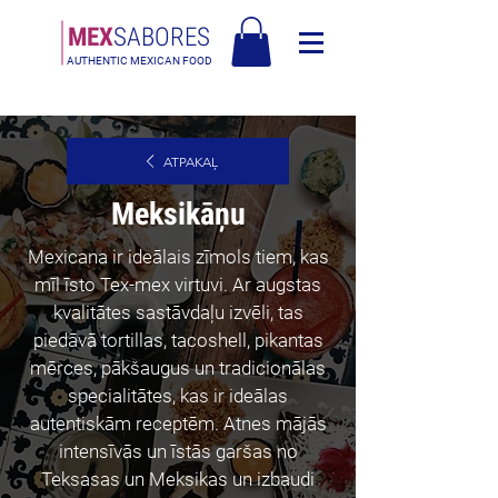
MEX
SABORES
AUTHENTIC MEXICAN FOOD
Bezmaksas piegāde Latvija virs 90€
ATPAKAĻ
Meksikāņu
Mexicana ir ideālais zīmols tiem, kas
mīl īsto Tex-mex virtuvi. Ar augstas
kvalitātes sastāvdaļu izvēli, tas
piedāvā tortillas, tacoshell, pikantas
mērces, pākšaugus un tradicionālas
specialitātes, kas ir ideālas
autentiskām receptēm. Atnes mājās
intensīvās un īstās garšas no
Teksasas un Meksikas un izbaudi