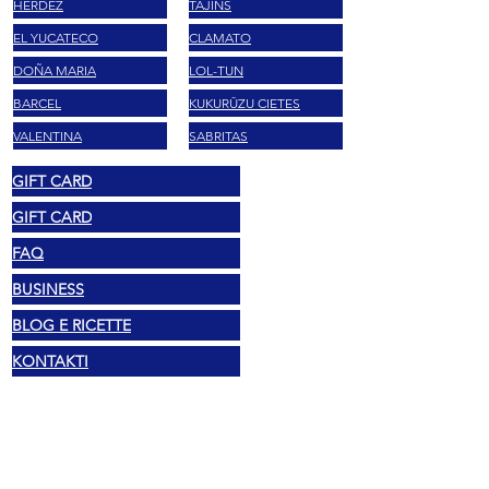
HERDEZ
TAJĪNS
EL YUCATECO
CLAMATO
DOÑA MARIA
LOL-TUN
BARCEL
KUKURŪZU CIETES
VALENTINA
SABRITAS
GIFT CARD
GIFT CARD
FAQ
BUSINESS
BLOG E RICETTE
KONTAKTI
Juridiskie
© 2025 Mexshop NL
Privātuma politika
Sīkdatņu politika
Noteikumi un nosacījumi