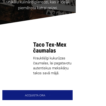
unikālu kulināro pieredzi, kas ir ideāli
piemērota katrai reizei.
Taco Tex-Mex
čaumalas
Kraukšķīgi kukurūzas
čaumalas, lai pagatavotu
autentiskus meksikāņu
takos savā mājā.
ACQUISTA ORA