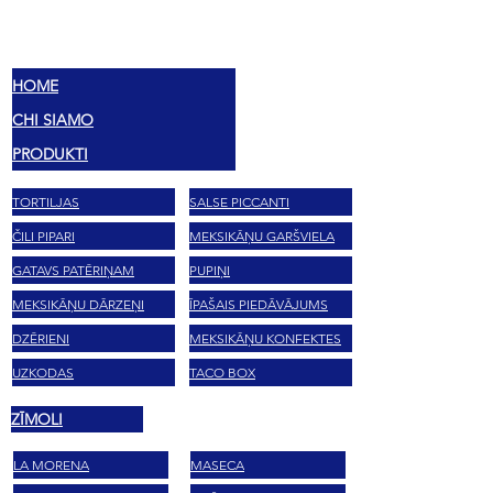
MEX
SABORES
HOME
CHI SIAMO
PRODUKTI
TORTILJAS
SALSE PICCANTI
ČILI PIPARI
MEKSIKĀŅU GARŠVIELA
GATAVS PATĒRIŅAM
PUPIŅI
MEKSIKĀŅU DĀRZEŅI
ĪPAŠAIS PIEDĀVĀJUMS
DZĒRIENI
MEKSIKĀŅU KONFEKTES
UZKODAS
TACO BOX
ZĪMOLI
LA MORENA
MASECA