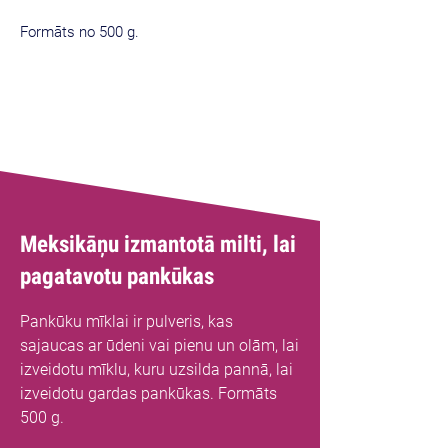
Formāts no 500 g.
Meksikāņu izmantotā milti, lai
pagatavotu pankūkas
Pankūku mīklai ir pulveris, kas
sajaucas ar ūdeni vai pienu un olām, lai
izveidotu mīklu, kuru uzsilda pannā, lai
izveidotu gardas pankūkas. Formāts
500 g.