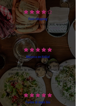
vidējais vērtējums ir 4 no 5
Fast shipping
I placed my order yesterday and received
my products today
John S.
15.05.20.
vidējais vērtējums ir 5 no 5
Maseca en Italia!
Estuve buscando por todos lados la
maseca para preparar mis tortillas y
finalmente la encontré. Llegó muy rápido,
gracias!
David R.
18.02.21.
vidējais vērtējums ir 5 no 5
Farina di mais blu