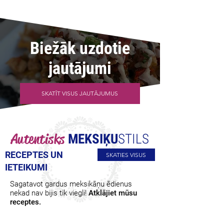
Biežāk uzdotie
jautājumi
SKATĪT VISUS JAUTĀJUMUS
Autentisks
MEKSIĶU
STILS
RECEPTES UN
SKATIES VISUS
IETEIKUMI
Sagatavot gardus meksikāņu ēdienus
nekad nav bijis tik viegli!
Atklājiet mūsu
receptes.