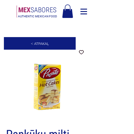
MEX
SABORES
AUTHENTIC MEXICAN FOOD
Bezmaksas piegāde Latvija virs 90€
< ATPAKAĻ