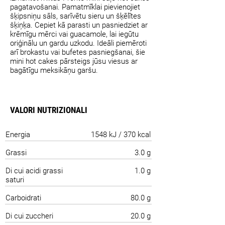
pagatavošanai. Pamatmīklai pievienojiet
šķipsniņu sāls, sarīvētu sieru un šķēlītes
šķiņķa. Cepiet kā parasti un pasniedziet ar
krēmīgu mērci vai guacamole, lai iegūtu
oriģinālu un gardu uzkodu. Ideāli piemēroti
arī brokastu vai bufetes pasniegšanai, šie
mini hot cakes pārsteigs jūsu viesus ar
bagātīgu meksikāņu garšu.
VALORI NUTRIZIONALI
Energia
1548 kJ / 370 kcal
Grassi
3.0 g
Di cui acidi grassi
1.0 g
saturi
Carboidrati
80.0 g
Di cui zuccheri
20.0 g