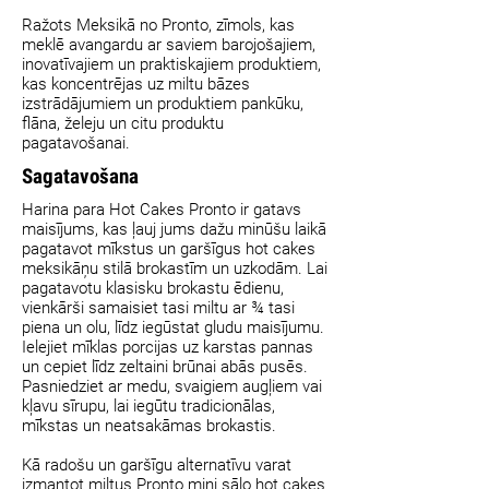
Ražots Meksikā no Pronto, zīmols, kas
meklē avangardu ar saviem barojošajiem,
inovatīvajiem un praktiskajiem produktiem,
kas koncentrējas uz miltu bāzes
izstrādājumiem un produktiem pankūku,
flāna, želeju un citu produktu
pagatavošanai.
Sagatavošana
Harina para Hot Cakes Pronto ir gatavs
maisījums, kas ļauj jums dažu minūšu laikā
pagatavot mīkstus un garšīgus hot cakes
meksikāņu stilā brokastīm un uzkodām. Lai
pagatavotu klasisku brokastu ēdienu,
vienkārši samaisiet tasi miltu ar ¾ tasi
piena un olu, līdz iegūstat gludu maisījumu.
Ielejiet mīklas porcijas uz karstas pannas
un cepiet līdz zeltaini brūnai abās pusēs.
Pasniedziet ar medu, svaigiem augļiem vai
kļavu sīrupu, lai iegūtu tradicionālas,
mīkstas un neatsakāmas brokastis.
Kā radošu un garšīgu alternatīvu varat
izmantot miltus Pronto mini sāļo hot cakes