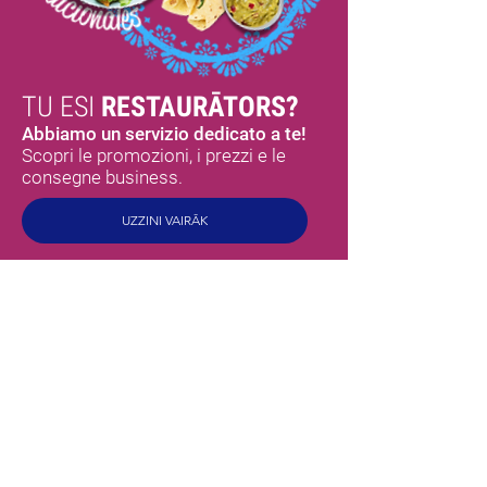
TU ESI
RESTAURĀTORS?
Abbiamo un servizio dedicato a te!
Scopri le promozioni, i prezzi e le
consegne business.
UZZINI VAIRĀK
MEX
SABORES
HOME
CHI SIAMO
PRODUKTI
TORTILJAS
SALSE PICCANTI