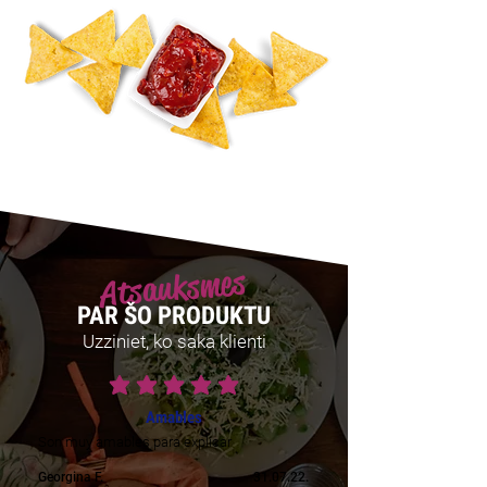
Atsauksmes
PAR ŠO PRODUKTU
Uzziniet, ko saka klienti
vidējais vērtējums ir 5 no 5
Amables
Son muy amables para explicar
Georgina F.
31.07.22.