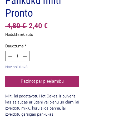
Pankūku milti
Pronto
Parastā
Izpārdošanas
 4,80 € 
2,40 €
cena
cena
Nodoklis iekļauts
Daudzums
*
Nav noliktavā
Paziņot par pieejamību
Milti, lai pagatavotu Hot Cakes, ir pulveris,
kas sajaucas ar ūdeni vai pienu un olām, lai
izveidotu mīklu, kuru silda pannā, lai
izveidotu garšīgas pankūkas.