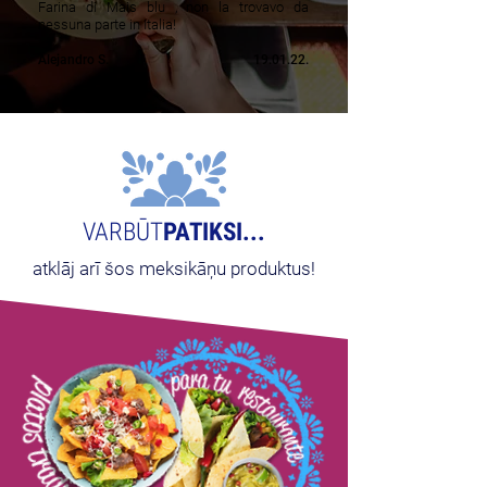
Farina di Mais blu , non la trovavo da
nessuna parte in Italia!
Alejandro S.
19.01.22.
VARBŪT
PATIKSI...
atklāj arī šos meksikāņu produktus!