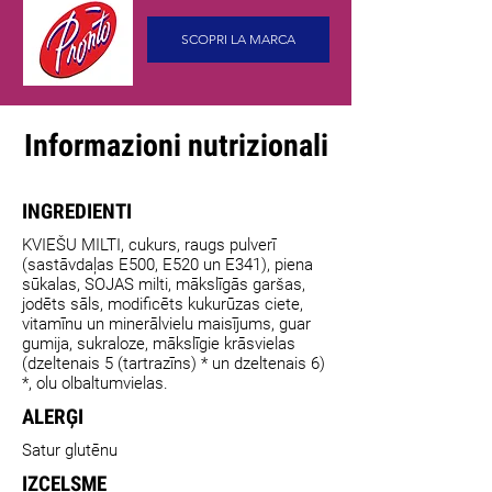
SCOPRI LA MARCA
Informazioni nutrizionali
INGREDIENTI
KVIEŠU MILTI, cukurs, raugs pulverī
(sastāvdaļas E500, E520 un E341), piena
sūkalas, SOJAS milti, mākslīgās garšas,
jodēts sāls, modificēts kukurūzas ciete,
vitamīnu un minerālvielu maisījums, guar
gumija, sukraloze, mākslīgie krāsvielas
(dzeltenais 5 (tartrazīns) * un dzeltenais 6)
*, olu olbaltumvielas.
ALERĢI
Satur glutēnu
IZCELSME