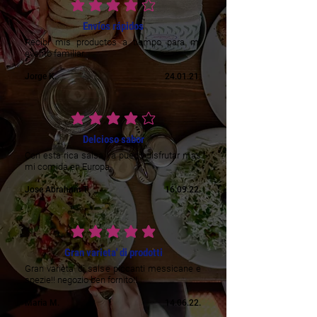
vidējais vērtējums ir 4 no 5
Envíos rápidos
Recibí mis productos a tiempo para mi
evento familiar
Jorge K.
24.01.21.
vidējais vērtējums ir 4 no 5
Delcioso sabor
Con esta rica salsa ya puedo disfrutar mas
mi comida en Europa
Jose Abraham T
16.09.22.
vidējais vērtējums ir 5 no 5
Gran varieta' di prodotti
Gran varieta' di salse piccanti messicane e
spezie!! negozio ben fornito!!
Maria M.
14.06.22.