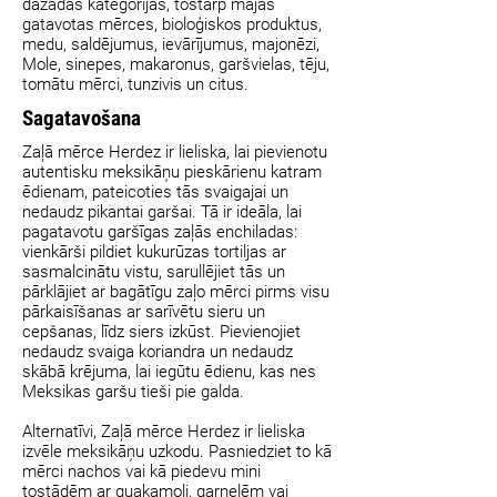
dažādās kategorijās, tostarp mājās
gatavotas mērces, bioloģiskos produktus,
medu, saldējumus, ievārījumus, majonēzi,
Mole, sinepes, makaronus, garšvielas, tēju,
tomātu mērci, tunzivis un citus.
Sagatavošana
Zaļā mērce Herdez ir lieliska, lai pievienotu
autentisku meksikāņu pieskārienu katram
ēdienam, pateicoties tās svaigajai un
nedaudz pikantai garšai. Tā ir ideāla, lai
pagatavotu garšīgas zaļās enchiladas:
vienkārši pildiet kukurūzas tortiljas ar
sasmalcinātu vistu, sarullējiet tās un
pārklājiet ar bagātīgu zaļo mērci pirms visu
pārkaisīšanas ar sarīvētu sieru un
cepšanas, līdz siers izkūst. Pievienojiet
nedaudz svaiga koriandra un nedaudz
skābā krējuma, lai iegūtu ēdienu, kas nes
Meksikas garšu tieši pie galda.
Alternatīvi, Zaļā mērce Herdez ir lieliska
izvēle meksikāņu uzkodu. Pasniedziet to kā
mērci nachos vai kā piedevu mini
tostādēm ar guakamoli, garnelēm vai