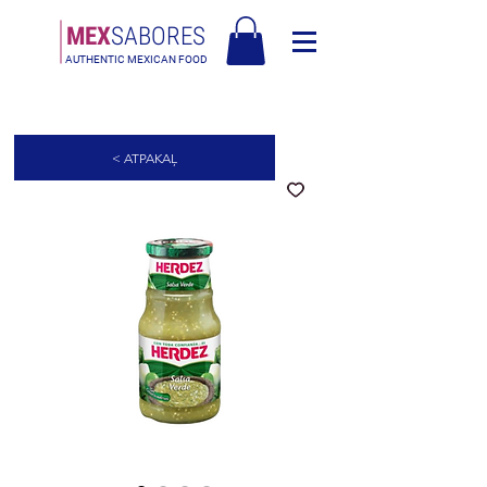
MEX
SABORES
AUTHENTIC MEXICAN FOOD
Bezmaksas piegāde Latvija virs 90€
< ATPAKAĻ