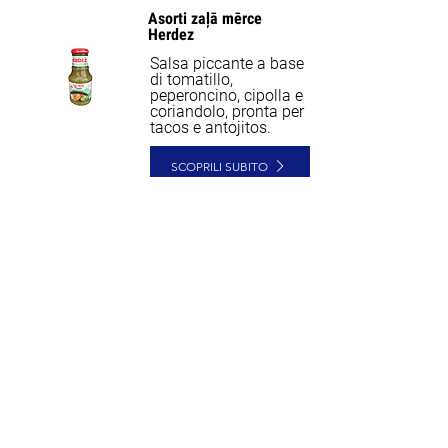
Asorti zaļā mērce
Herdez
Salsa piccante a base
di tomatillo,
peperoncino, cipolla e
coriandolo, pronta per
tacos e antojitos.
SCOPRILI SUBITO
4,20€