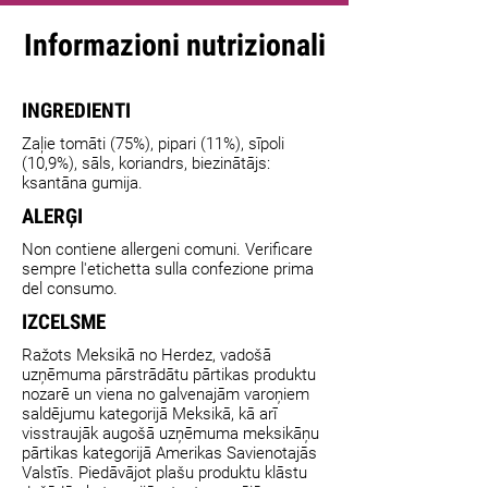
Informazioni nutrizionali
INGREDIENTI
Zaļie tomāti (75%), pipari (11%), sīpoli
(10,9%), sāls, koriandrs, biezinātājs:
ksantāna gumija.
ALERĢI
Non contiene allergeni comuni. Verificare
sempre l'etichetta sulla confezione prima
del consumo.
IZCELSME
Ražots Meksikā no Herdez, vadošā
uzņēmuma pārstrādātu pārtikas produktu
nozarē un viena no galvenajām varoņiem
saldējumu kategorijā Meksikā, kā arī
visstraujāk augošā uzņēmuma meksikāņu
pārtikas kategorijā Amerikas Savienotajās
Valstīs. Piedāvājot plašu produktu klāstu