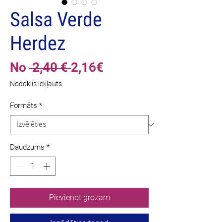
Salsa Verde
Herdez
Parastā
Izpārdošanas
No
 2,40 € 
2,16€
cena
cena
Nodoklis iekļauts
Formāts
*
Daudzums
*
Pievienot grozam