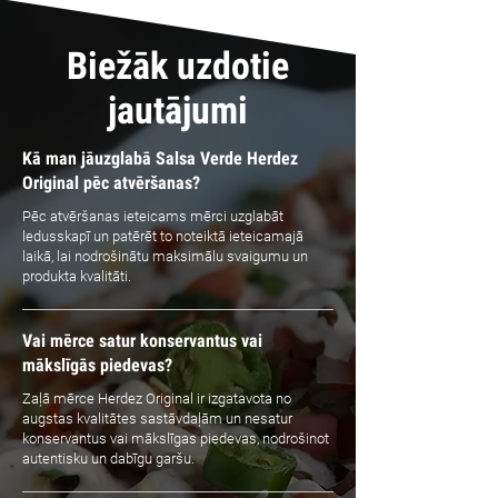
Biežāk uzdotie
jautājumi
Kā man jāuzglabā Salsa Verde Herdez
Original pēc atvēršanas?
Pēc atvēršanas ieteicams mērci uzglabāt
ledusskapī un patērēt to noteiktā ieteicamajā
laikā, lai nodrošinātu maksimālu svaigumu un
produkta kvalitāti.
Vai mērce satur konservantus vai
mākslīgās piedevas?
Zaļā mērce Herdez Original ir izgatavota no
augstas kvalitātes sastāvdaļām un nesatur
konservantus vai mākslīgas piedevas, nodrošinot
autentisku un dabīgu garšu.