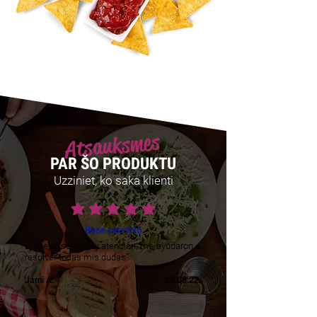
Atsauksmes
PAR ŠO PRODUKTU
Uzziniet, ko saka klienti
vidējais vērtējums ir 5 no 5
Buen servicio
El mejor servicio y atencion, me ayudaron a
resolver todas mis dudas
Jami A.
25.06.22.