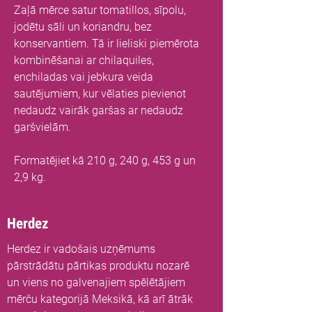
Zaļā mērce satur tomatillos, sīpolu,
jodētu sāli un koriandru, bez
konservantiem. Tā ir lieliski piemērota
kombinēšanai ar chilaquiles,
enchiladas vai jebkura veida
sautējumiem, kur vēlaties pievienot
nedaudz vairāk garšas ar nedaudz
garšvielām.
Formatējiet kā 210 g, 240 g, 453 g un
2,9 kg.
Herdez
Herdez ir vadošais uzņēmums
pārstrādātu pārtikas produktu nozarē
un viens no galvenajiem spēlētājiem
mērču kategorijā Meksikā, kā arī ātrāk