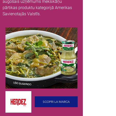
augošais uzņēmums meksikāņu
pārtikas produktu kategorijā Amerikas
Savienotajās Valstīs.
SCOPRI LA MARCA