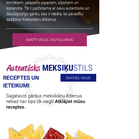
tomātiem, jalapeño pipariem, sīpoliem un
koriandra. Tā ir pazīstama ar savu autentisko un
daudzpusīgo garšu, kas ir ideāla, lai pavadītu
dažādus meksikāņu ēdienus.
SKATĪT VISUS JAUTĀJUMUS
Autentisks
MEKSIĶU
STILS
RECEPTES UN
SKATIES VISUS
IETEIKUMI
Sagatavot gardus meksikāņu ēdienus
nekad nav bijis tik viegli!
Atklājiet mūsu
receptes.