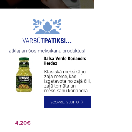
VARBŪT
PATIKSI...
atklāj arī šos meksikāņu produktus!
Salsa Verde Koriandrs
Herdez
Klasiskā meksikāņu
zaļā mērce, kas
izgatavota no zaļā čili,
zaļā tomāta un
meksikāņu koriandra.
SCOPRILI SUBITO
4,20€