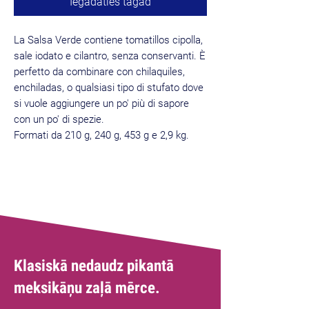
Iegādāties tagad
La Salsa Verde contiene tomatillos cipolla,
sale iodato e cilantro, senza conservanti. È
perfetto da combinare con chilaquiles,
enchiladas, o qualsiasi tipo di stufato dove
si vuole aggiungere un po' più di sapore
con un po' di spezie.
Formati da 210 g, 240 g, 453 g e 2,9 kg.
Labākais
pārdevējs
Klasiskā nedaudz pikantā
meksikāņu zaļā mērce.