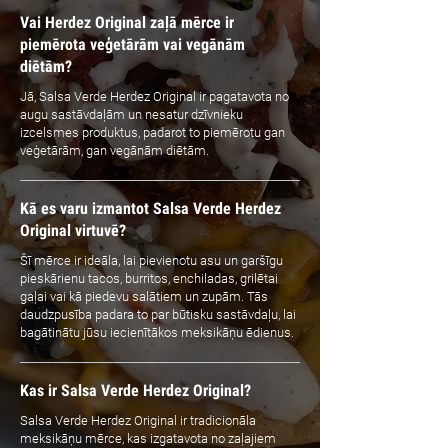
Vai Herdez Original zaļā mērce ir
piemērota veģetārām vai vegānām
diētām?
Jā, Salsa Verde Herdez Original ir pagatavota no
augu sastāvdaļām un nesatur dzīvnieku
izcelsmes produktus, padarot to piemērotu gan
veģetārām, gan vegānām diētām.
Kā es varu izmantot Salsa Verde Herdez
Original virtuvē?
Šī mērce ir ideāla, lai pievienotu asu un garšīgu
pieskārienu tacos, burritos, enchiladas, grilētai
gaļai vai kā piedevu salātiem un zupām. Tās
daudzpusība padara to par būtisku sastāvdaļu, lai
bagātinātu jūsu iecienītākos meksikāņu ēdienus.
Kas ir Salsa Verde Herdez Original?
Salsa Verde Herdez Original ir tradicionāla
meksikāņu mērce, kas izgatavota no zaļajiem