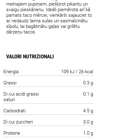
melnajiem pupiņiem, piešķirot pikantu un
svaigu pieskārienu. Ideāli piemērota arī kā
pamats taco mērcei, vienkārši sajauciet to
ar nedaudz laima sulas un sasmalcinātu
sīpolu, lai bagātinātu gaļas vai grilētu
dārzeņu tacos.
VALORI NUTRIZIONALI
Energia
109 kJ / 26 kcal
Grassi
0.3 g
Di cui acidi grassi
0.1 g
saturi
Carboidrati
4.5 g
Di cui zuccheri
3.0 g
Proteine
1.0 g