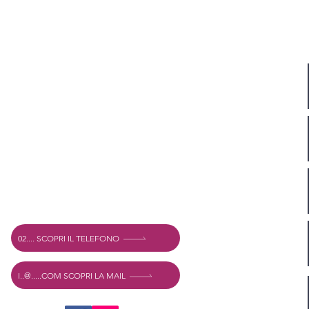
Indirizzo
Vechtstraat 60, 2515 SV Den Haag,
The Netherlands
Mexshop NL VAT. NL003218069B03
02.... SCOPRI IL TELEFONO
I..@.....COM SCOPRI LA MAIL