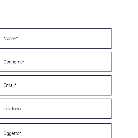
Vuoi saperne di più?
Scrivici subito! Ti risponderemo nel minor
tempo possibile!