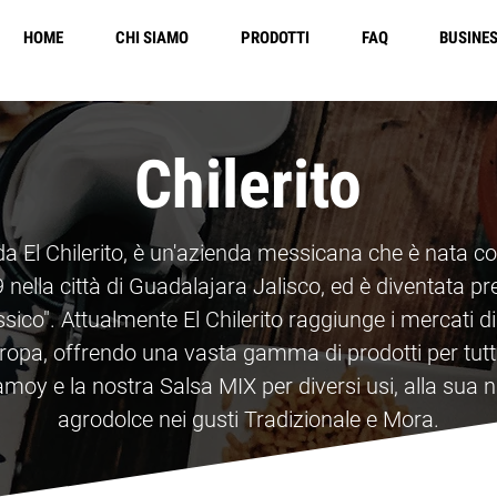
HOME
CHI SIAMO
PRODOTTI
FAQ
BUSINE
Free Shipping in 
Chilerito
a El Chilerito, è un'azienda messicana che è nata c
 nella città di Guadalajara Jalisco, ed è diventata p
ico". Attualmente El Chilerito raggiunge i mercati 
opa, offrendo una vasta gamma di prodotti per tutti 
amoy e la nostra Salsa MIX per diversi usi, alla su
agrodolce nei gusti Tradizionale e Mora.