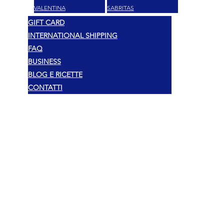
VALENTINA
SABRITAS
GIFT CARD
INTERNATIONAL SHIPPING
FAQ
BUSINESS
BLOG E RICETTE
CONTATTI
Legal
Copyright 2026 Mexshop NL
Privacy Policy
Cookies Policy
Terms & Conditions