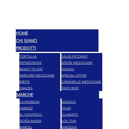
MEX
SABORES
HOME
CHI SIAMO
PRODOTTI
TORTILLAS
SALSE PICCANTI
PEPERONCINI
SPEZIE MESSICANE
READY TO EAT
FAGIOLI
VERDURE MESSICANE
SPECIAL OFFER
BIBITE
CARAMELLE MESSICANE
SNACKS
TACO BOX
MARCHE
LA MORENA
MASECA
HERDEZ
TAJIN
EL YUCATECO
CLAMATO
DOÑA MARIA
LOL-TUN
BARCEL
MAIZENA