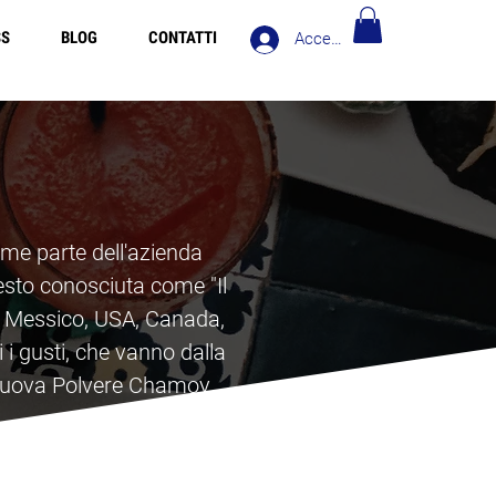
SS
BLOG
CONTATTI
Accedi
Europe over 90€ - Spedizione Gratis in Italia oltre 90€
ome parte dell'azienda
resto conosciuta come "Il
di Messico, USA, Canada,
i gusti, che vanno dalla
a nuova Polvere Chamoy