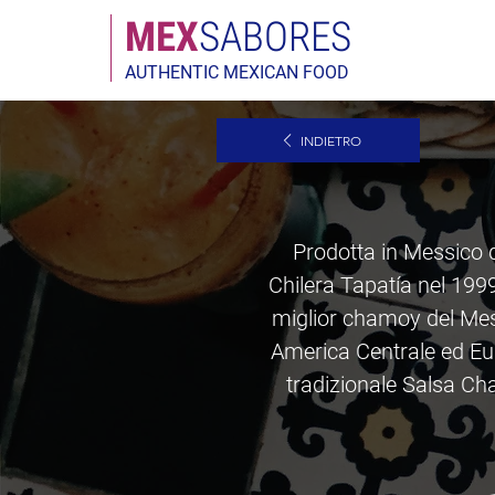
MEX
SABORES
AUTHENTIC MEXICAN FOOD
INDIETRO
Prodotta in Messico d
Chilera Tapatía nel 1999
miglior chamoy del Mess
America Centrale ed Eur
tradizionale Salsa Ch