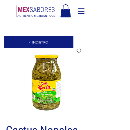
MEX
SABORES
AUTHENTIC MEXICAN FOOD
Free Shipping in Europe over 90€ - Spedizione Gratis in Italia oltre 90€
< INDIETRO