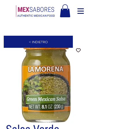
MEX
SABORES
AUTHENTIC MEXICAN FOOD
Free Shipping in Europe over 90€ - Spedizione Gratis in Italia oltre 90€
< INDIETRO