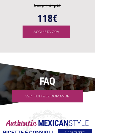
Scopri di più
118€
ACQUISTA ORA
FAQ
VEDI TUTTE LE DOMANDE
Authentic
MEXICAN
STYLE
RICETTE E CONSIGLI
VEDI TUTTE