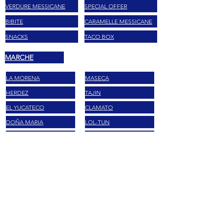
VERDURE MESSICANE
SPECIAL OFFER
BIBITE
CARAMELLE MESSICANE
SNACKS
TACO BOX
MARCHE
LA MORENA
MASECA
HERDEZ
TAJIN
EL YUCATECO
CLAMATO
DOÑA MARIA
LOL-TUN
BARCEL
MAIZENA
VALENTINA
SABRITAS
GIFT CARD
INTERNATIONAL SHIPPING
FAQ