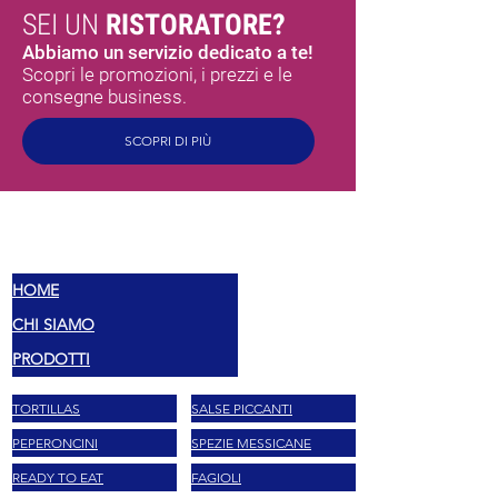
SEI UN
RISTORATORE?
Abbiamo un servizio dedicato a te!
Scopri le promozioni, i prezzi e le
consegne business.
SCOPRI DI PIÙ
MEX
SABORES
HOME
CHI SIAMO
PRODOTTI
TORTILLAS
SALSE PICCANTI
PEPERONCINI
SPEZIE MESSICANE
READY TO EAT
FAGIOLI