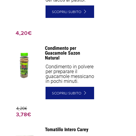
SCOPRILI SUBITO
4,20€
Condimento per
NEW
Guacamole Sazon
Natural
Condimento in polvere
per preparare il
guacamole messicano
in pochi minuti.
SCOPRILI SUBITO
4,20€
3,78€
Tomatillo Intero Carey