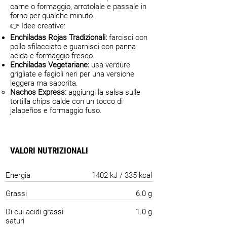
carne o formaggio, arrotolale e passale in
forno per qualche minuto.
👉 Idee creative:
Enchiladas Rojas Tradizionali:
farcisci con
pollo sfilacciato e guarnisci con panna
acida e formaggio fresco.
Enchiladas Vegetariane:
usa verdure
grigliate e fagioli neri per una versione
leggera ma saporita.
Nachos Express:
aggiungi la salsa sulle
tortilla chips calde con un tocco di
jalapeños e formaggio fuso.
VALORI NUTRIZIONALI
Energia
1402 kJ / 335 kcal
Grassi
6.0 g
Di cui acidi grassi
1.0 g
saturi