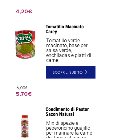
4,20€
Tomatillo Macinato
Carey
Tomatillo verde
macinato, base per
salsa verde,
enchiladas e piatti di
carne.
SCOPRILI SUBITO
6,00€
5,70€
Condimento di Pastor
Sazon Natural
Mix di spezie e
peperoncino guajillo
per marinare la carne
dei tacos al pastor.