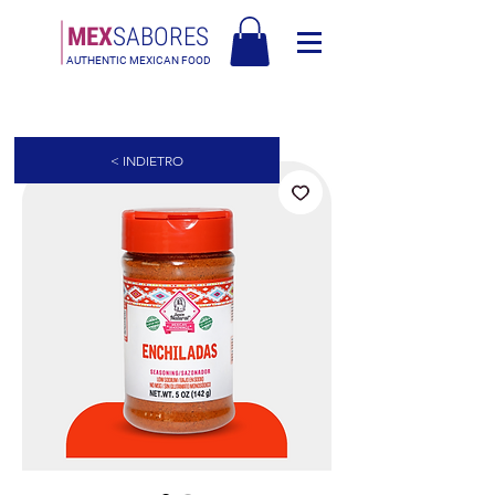
MEX
SABORES
AUTHENTIC MEXICAN FOOD
Free Shipping in Europe over 90€ - Spedizione Gratis in Italia oltre 90€
< INDIETRO