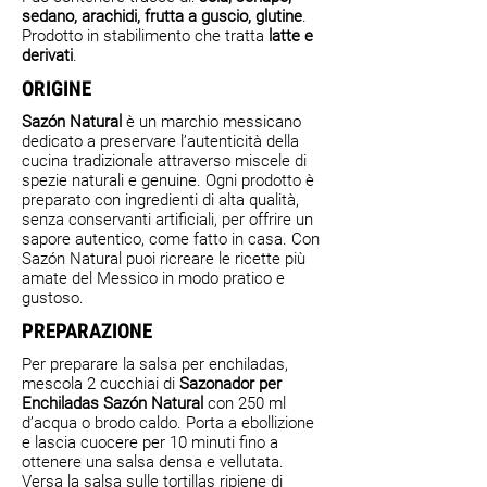
sedano, arachidi, frutta a guscio, glutine
.
Prodotto in stabilimento che tratta
latte e
derivati
.
ORIGINE
Sazón Natural
è un marchio messicano
dedicato a preservare l’autenticità della
cucina tradizionale attraverso miscele di
spezie naturali e genuine. Ogni prodotto è
preparato con ingredienti di alta qualità,
senza conservanti artificiali, per offrire un
sapore autentico, come fatto in casa. Con
Sazón Natural puoi ricreare le ricette più
amate del Messico in modo pratico e
gustoso.
PREPARAZIONE
Per preparare la salsa per enchiladas,
mescola 2 cucchiai di
Sazonador per
Enchiladas Sazón Natural
con 250 ml
d’acqua o brodo caldo. Porta a ebollizione
e lascia cuocere per 10 minuti fino a
ottenere una salsa densa e vellutata.
Versa la salsa sulle tortillas ripiene di