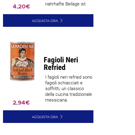
nahrhafte Beilage ist.
4,20€
ACQUISTA ORA
Fagioli Neri
Refried
I fagioli neri refried sono
fagioli schiacciati e
soffritti, un classico
della cucina tradizionale
messicana.
2,94€
ACQUISTA ORA