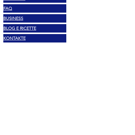
FAQ
BUSINESS
BLOG E RICETTE
KONTAKTE
Rechtliches
Urheberrecht 2025 Mexshop NL
Datenschutzrichtlinie
Cookie-Richtlinie
Allgemeine Geschäftsbedingungen
Adresse
Vechtstraat 60, 2515 SV Den Haag,
Niederlande
Mexshop NL USt-IdNr. NL003218069B03
02.... ENTDECKE DAS TELEFON