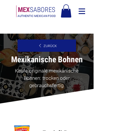
MEX
SABORES
AUTHENTIC MEXICAN FOOD
Kostenloser Versand in Europa über 90€ - Kostenloser Versand in Italien
über 80€
ZURÜCK
Mexikanische Bohnen
Kaufe originale mexikanische
Bohnen: trocken oder
gebrauchsfertig.
Bestseller