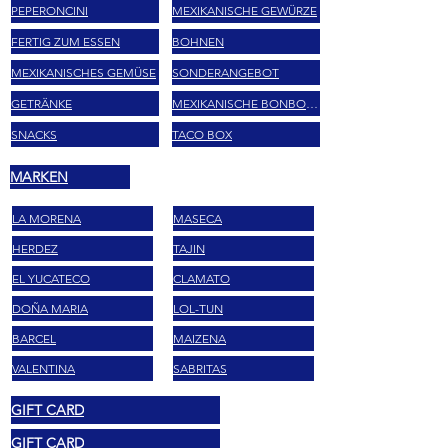
PEPERONCINI
MEXIKANISCHE GEWÜRZE
FERTIG ZUM ESSEN
BOHNEN
MEXIKANISCHES GEMÜSE
SONDERANGEBOT
GETRÄNKE
MEXIKANISCHE BONBONS
SNACKS
TACO BOX
MARKEN
LA MORENA
MASECA
HERDEZ
TAJIN
EL YUCATECO
CLAMATO
DOÑA MARIA
LOL-TUN
BARCEL
MAIZENA
VALENTINA
SABRITAS
GIFT CARD
GIFT CARD