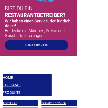
BIST DU EIN
RESTAURANTBETREIBER?
Wir haben einen Service, der für dich
da ist!
Entdecke die Aktionen, Preise und
Geschäftslieferungen.
MEHR ERFAHREN
MEX
SABORES
HOME
CHI SIAMO
PRODUKTE
TORTILLAS
SCHARFE SOSSEN