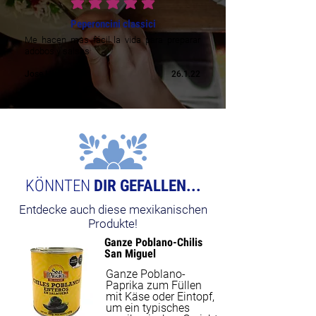
durchschnittliches Rating ist 5 von 5
Peperoncini classici
Me hacen mas fácil la vida para preparar
adobos y salsas
Jose H.
26.1.22
KÖNNTEN
DIR GEFALLEN...
Entdecke auch diese mexikanischen
Produkte!
Ganze Poblano-Chilis
NEW
San Miguel
Ganze Poblano-
Paprika zum Füllen
mit Käse oder Eintopf,
um ein typisches