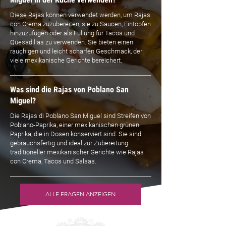
Diese Rajas können verwendet werden, um Rajas
con Crema zuzubereiten, sie zu Saucen, Eintöpfen
hinzuzufügen oder als Füllung für Tacos und
Quesadillas zu verwenden. Sie bieten einen
rauchigen und leicht scharfen Geschmack, der
viele mexikanische Gerichte bereichert.
Was sind die Rajas von Poblano San
Miguel?
Die Rajas di Poblano San Miguel sind Streifen von
Poblano-Paprika, einer mexikanischen grünen
Paprika, die in Dosen konserviert sind. Sie sind
gebrauchsfertig und ideal zur Zubereitung
traditioneller mexikanischer Gerichte wie Rajas
con Crema, Tacos und Salsas.
ALLE FRAGEN ANZEIGEN