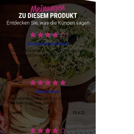
Meinungen
ZU DIESEM PRODUKT
Entdecken Sie, was die Kunden sagen
durchschnittliches Rating ist 4 von 5
Arreglan los problemas
Tuve un problema y retraso con mi paquete
y me lo solucionaron rápidamente
Fernanda Y.
31.12.22
durchschnittliches Rating ist 5 von 5
Buen servicio
El mejor servicio y atencion, me ayudaron a
resolver todas mis dudas
Jami A.
25.6.22
durchschnittliches Rating ist 4 von 5