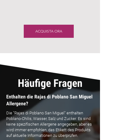
ACQUISTA ORA
Häufige Fragen
Enthalten die Rajas di Poblano San Miguel
Allergene?
Die "Rajas di Poblano San Miguel" enthalten
Poblano-Chilis, Wasser, Salz und Zucker. Es sind
keine spezifischen Allergene angegeben, aber es
wird immer empfohlen, das Etikett des Produkts
auf aktuelle Informationen zu überprüfen.