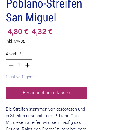
Poblano-Streifen
San Miguel
Standardpreis
Sale-
 4,80 € 
4,32 €
Preis
inkl. MwSt.
Anzahl
*
Nicht verfügbar
Benachrichtigen lassen
Die Streifen stammen von gerösteten und
in Streifen geschnittenen Poblano-Chilis.
Mit diesen Streifen wird sehr häufig das
Gericht „Rajas con Crema“ zubereitet, dem