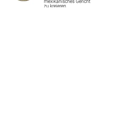
mexikanisches Gericht
zu kreieren.
SCOPRILI SUBITO
8,40€
BIST DU EIN