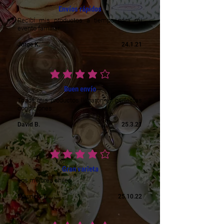
Envíos rápidos
Recibí mis productos a tiempo para mi
evento familiar
Jorge K.
24.1.21
durchschnittliches Rating ist 4 von 5
Buen envío
Todos mis productos llegaron en perfectas
condiciones
David B.
25.3.21
durchschnittliches Rating ist 4 von 5
Gran varieta
Los mejores chiles
Mauricio T.
25.10.22