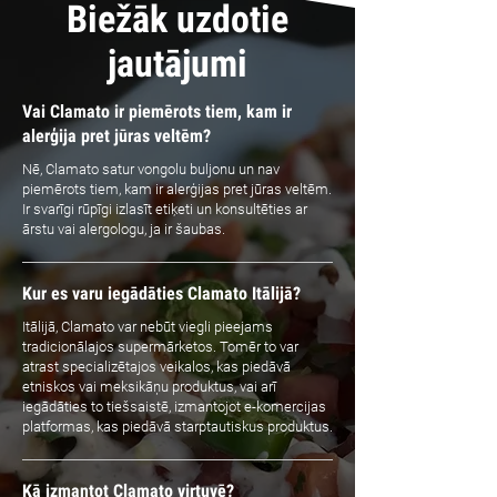
Biežāk uzdotie
jautājumi
Vai Clamato ir piemērots tiem, kam ir
alerģija pret jūras veltēm?
Nē, Clamato satur vongolu buljonu un nav
piemērots tiem, kam ir alerģijas pret jūras veltēm.
Ir svarīgi rūpīgi izlasīt etiķeti un konsultēties ar
ārstu vai alergologu, ja ir šaubas.
Kur es varu iegādāties Clamato Itālijā?
Itālijā, Clamato var nebūt viegli pieejams
tradicionālajos supermārketos. Tomēr to var
atrast specializētajos veikalos, kas piedāvā
etniskos vai meksikāņu produktus, vai arī
iegādāties to tiešsaistē, izmantojot e-komercijas
platformas, kas piedāvā starptautiskus produktus.
Kā izmantot Clamato virtuvē?