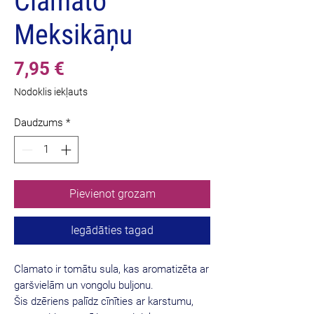
Clamato
Meksikāņu
Cena
7,95 €
Nodoklis iekļauts
Daudzums
*
Pievienot grozam
Iegādāties tagad
Clamato ir tomātu sula, kas aromatizēta ar
garšvielām un vongolu buljonu.
Šis dzēriens palīdz cīnīties ar karstumu,