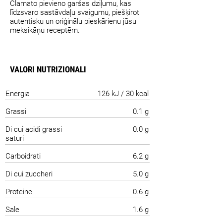
Clamato pievieno garšas dziļumu, kas
līdzsvaro sastāvdaļu svaigumu, piešķirot
autentisku un oriģinālu pieskārienu jūsu
meksikāņu receptēm.
VALORI NUTRIZIONALI
Energia
126 kJ / 30 kcal
Grassi
0.1 g
Di cui acidi grassi
0.0 g
saturi
Carboidrati
6.2 g
Di cui zuccheri
5.0 g
Proteine
0.6 g
Sale
1.6 g