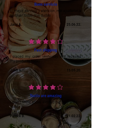
Buen servicio
El mejor servicio y atencion, me ayudaron a
resolver todas mis dudas
Jami A.
25.06.22.
vidējais vērtējums ir 4 no 5
Fast shipping
I placed my order yesterday and received
my products today
John S.
15.05.20.
vidējais vērtējums ir 4 no 5
Tostis are amazing
I didn´t know tostis existed but they are too
good
Patrick B.
21.02.22.