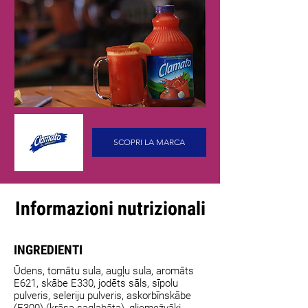
SCOPRI LA MARCA
Informazioni nutrizionali
INGREDIENTI
Ūdens, tomātu sula, augļu sula, aromāts
E621, skābe E330, jodēts sāls, sīpolu
pulveris, seleriju pulveris, askorbīnskābe
(E300) (krāsa saglabāta), gliemežvāki