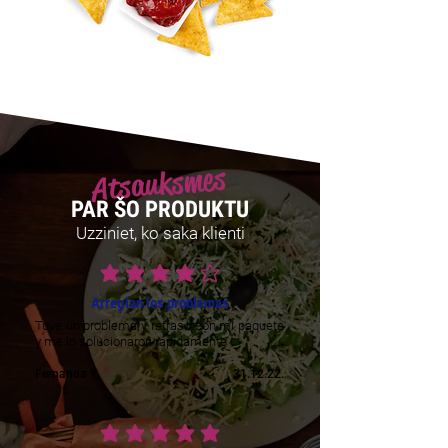
Atsauksmes
PAR ŠO PRODUKTU
Uzziniet, ko saka klienti
vidējais vērtējums ir 4 no 5
Arreglan los problemas
Tuve un problema y retraso con mi paquete
y me lo solucionaron rápidamente
Fernanda Y.
31.12.22.
vidējais vērtējums ir 5 no 5