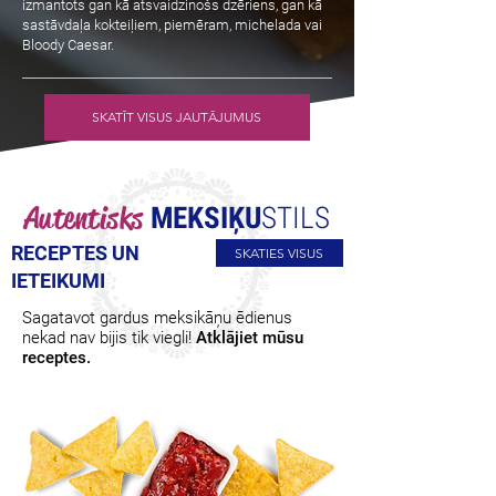
izmantots gan kā atsvaidzinošs dzēriens, gan kā
sastāvdaļa kokteiļiem, piemēram, michelada vai
Bloody Caesar.
SKATĪT VISUS JAUTĀJUMUS
Autentisks
MEKSIĶU
STILS
RECEPTES UN
SKATIES VISUS
IETEIKUMI
Sagatavot gardus meksikāņu ēdienus
nekad nav bijis tik viegli!
Atklājiet mūsu
receptes.