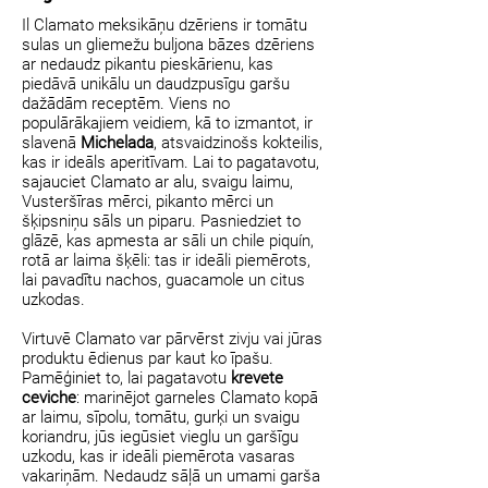
Il Clamato meksikāņu dzēriens ir tomātu
sulas un gliemežu buljona bāzes dzēriens
ar nedaudz pikantu pieskārienu, kas
piedāvā unikālu un daudzpusīgu garšu
dažādām receptēm. Viens no
populārākajiem veidiem, kā to izmantot, ir
slavenā
Michelada
, atsvaidzinošs kokteilis,
kas ir ideāls aperitīvam. Lai to pagatavotu,
sajauciet Clamato ar alu, svaigu laimu,
Vusteršīras mērci, pikanto mērci un
šķipsniņu sāls un piparu. Pasniedziet to
glāzē, kas apmesta ar sāli un chile piquín,
rotā ar laima šķēli: tas ir ideāli piemērots,
lai pavadītu nachos, guacamole un citus
uzkodas.
Virtuvē Clamato var pārvērst zivju vai jūras
produktu ēdienus par kaut ko īpašu.
Pamēģiniet to, lai pagatavotu
krevete
ceviche
: marinējot garneles Clamato kopā
ar laimu, sīpolu, tomātu, gurķi un svaigu
koriandru, jūs iegūsiet vieglu un garšīgu
uzkodu, kas ir ideāli piemērota vasaras
vakariņām. Nedaudz sāļā un umami garša