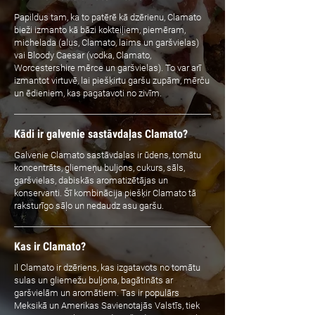
Papildus tam, ka to patērē kā dzērienu, Clamato
bieži izmanto kā bāzi kokteiļiem, piemēram,
michelada (alus, Clamato, laims un garšvielas)
vai Bloody Caesar (vodka, Clamato,
Worcestershire mērce un garšvielas). To var arī
izmantot virtuvē, lai piešķirtu garšu zupām, mērču
un ēdieniem, kas pagatavoti no zivīm.
Kādi ir galvenie sastāvdaļas Clamato?
Galvenie Clamato sastāvdaļas ir ūdens, tomātu
koncentrāts, gliemeņu buljons, cukurs, sāls,
garšvielas, dabiskās aromatizētājas un
konservanti. Šī kombinācija piešķir Clamato tā
raksturīgo sāļo un nedaudz asu garšu.
Kas ir Clamato?
Il Clamato ir dzēriens, kas izgatavots no tomātu
sulas un gliemežu buljona, bagātināts ar
garšvielām un aromātiem. Tas ir populārs
Meksikā un Amerikas Savienotajās Valstīs, tiek