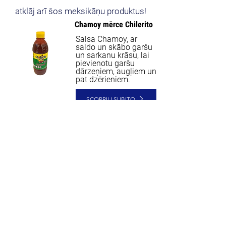
atklāj arī šos meksikāņu produktus!
Chamoy mērce Chilerito
Salsa Chamoy, ar
saldo un skābo garšu
un sarkanu krāsu, lai
pievienotu garšu
dārzeņiem, augļiem un
pat dzērieniem.
SCOPRILI SUBITO
3,60€