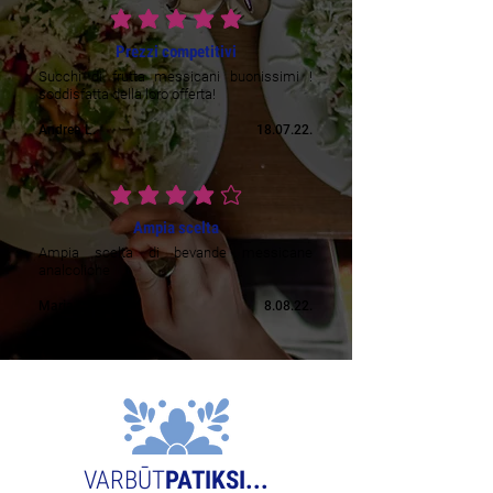
vidējais vērtējums ir 5 no 5
Prezzi competitivi
Succhi di frutta messicani buonissimi !
soddisfatta della loro offerta!
Andrea L.
18.07.22.
vidējais vērtējums ir 4 no 5
Ampia scelta
Ampia scelta di bevande messicane
analcoliche
Maria C.
8.08.22.
VARBŪT
PATIKSI...