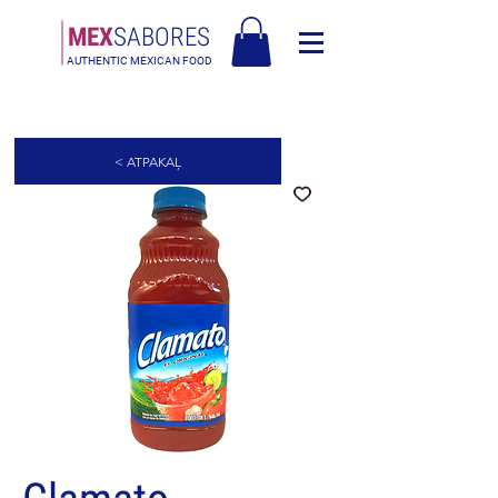
MEX
SABORES
AUTHENTIC MEXICAN FOOD
Bezmaksas piegāde Latvija virs 90€
< ATPAKAĻ