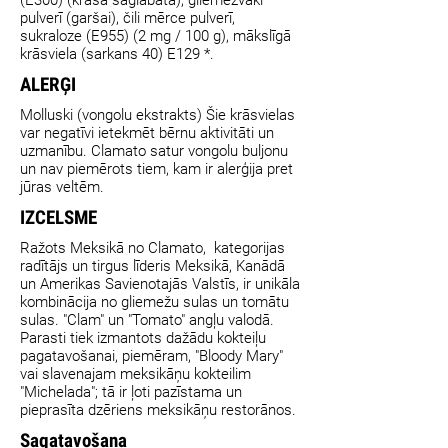
pulverī (garšai), čili mērce pulverī,
sukraloze (E955) (2 mg / 100 g), mākslīgā
krāsviela (sarkans 40) E129 *.
ALERĢI
Molluski (vongolu ekstrakts) Šie krāsvielas
var negatīvi ietekmēt bērnu aktivitāti un
uzmanību. Clamato satur vongolu buljonu
un nav piemērots tiem, kam ir alerģija pret
jūras veltēm.
IZCELSME
Ražots Meksikā no Clamato, kategorijas
radītājs un tirgus līderis Meksikā, Kanādā
un Amerikas Savienotajās Valstīs, ir unikāla
kombinācija no gliemežu sulas un tomātu
sulas. "Clam" un "Tomato" angļu valodā.
Parasti tiek izmantots dažādu kokteiļu
pagatavošanai, piemēram, "Bloody Mary"
vai slavenajam meksikāņu kokteilim
"Michelada"; tā ir ļoti pazīstama un
pieprasīta dzēriens meksikāņu restorānos.
Sagatavošana