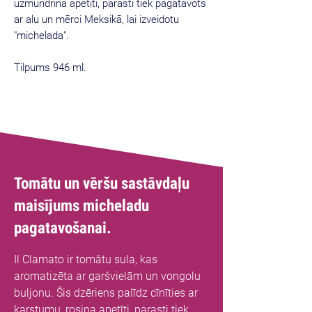
uzmundrina apetīti, parasti tiek pagatavots
ar alu un mērci Meksikā, lai izveidotu
"michelada".
Tilpums 946 ml.
Tomātu un vēršu sastāvdaļu
maisījums micheladu
pagatavošanai.
Il Clamato ir tomātu sula, kas
aromatizēta ar garšvielām un vongolu
buljonu. Šis dzēriens palīdz cīnīties ar
karstumu, rosina apetīti, parasti tiek