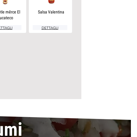
tle mērce El
Salsa Valentina
ucateco
TTAGLI
DETTAGLI
umi