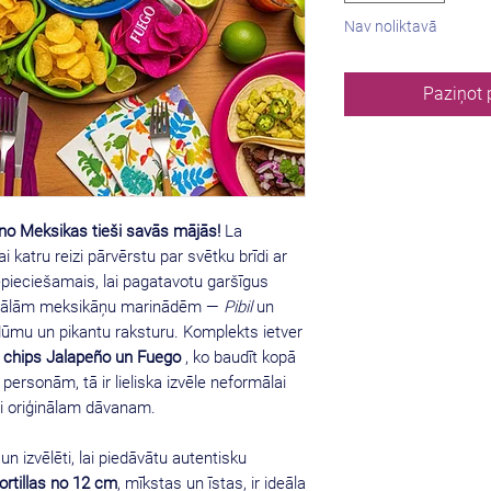
Nav noliktavā
Paziņot 
u no Meksikas tieši savās mājās!
La
ai katru reizi pārvērstu par svētku brīdi ar
epieciešamais, lai pagatavotu garšīgus
onālām meksikāņu marinādēm —
Pibil
un
ūmu un pikantu raksturu. Komplekts ietver
r
chips Jalapeño un Fuego
, ko baudīt kopā
4 personām, tā ir lieliska izvēle neformālai
ai oriģinālam dāvanam.
 un izvēlēti, lai piedāvātu autentisku
tortillas no 12 cm
, mīkstas un īstas, ir ideāla