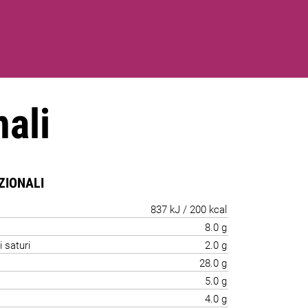
nali
IZIONALI
837 kJ / 200 kcal
8.0 g
i saturi
2.0 g
28.0 g
5.0 g
4.0 g