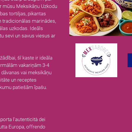
 ar mūsu Meksikāņu Uzkodu
bas tortiljas, pikantas
 tradicionālas marinādes,
kālas uzkodas. Ideāls
tu sevi un savus viesus ar
ādībai, šī kaste ir ideāla
ormālām vakariņām 3-4
ls dāvanas vai meksikāņu
itāte un receptes
ākumu patiešām īpašu.
rta l'autenticità dei
tutta Europa, offrendo