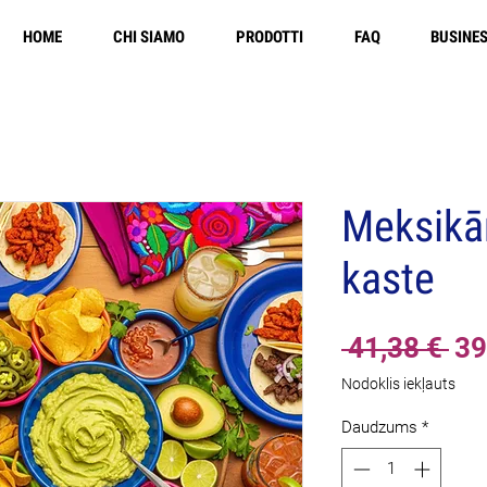
HOME
CHI SIAMO
PRODOTTI
FAQ
BUSINE
Meksikāņ
kaste
Pa
 41,38 € 
39
ce
Nodoklis iekļauts
Daudzums
*