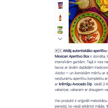
🇲🇽
Atklāj autentiskāko aperitīv
Mexican Aperitivo Box
ir domāta, l
intensīvām garšām. Tajā ir viss n
tacos ar divām dažādām tradici
Adobo
— un ikoniskām mērču ar d
neizturamu aperitīvu komplektu a
ar
krēmīgu Avocado Dip
. Ideāli 2-
vakariņai, vakaram ar draugiem v
Visi produkti ir oriģināli meksikāņu
pieredzi, ko viegli atkārtot mājās.