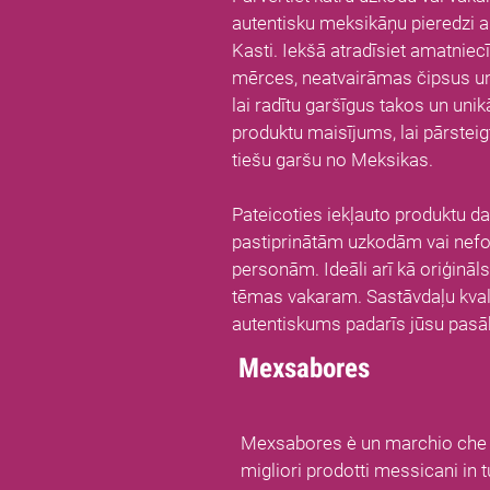
autentisku meksikāņu pieredzi
Kasti. Iekšā atradīsiet amatniecī
mērces, neatvairāmas čipsus un
lai radītu garšīgus takos un uni
produktu maisījums, lai pārsteig
tiešu garšu no Meksikas.
Pateicoties iekļauto produktu daž
pastiprinātām uzkodām vai nef
personām. Ideāli arī kā oriģinā
tēmas vakaram. Sastāvdaļu kval
autentiskums padarīs jūsu pas
Mexsabores
Mexsabores è un marchio che po
migliori prodotti messicani in 