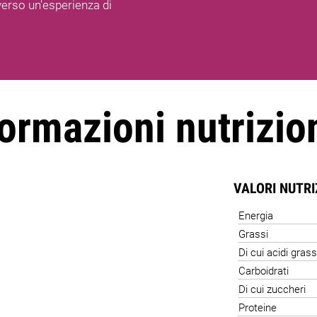
averso un'esperienza di
ormazioni nutrizio
VALORI NUTR
Energia
Grassi
Di cui acidi grass
Carboidrati
Di cui zuccheri
Proteine