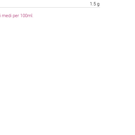
1.5 g
li medi per 100ml.