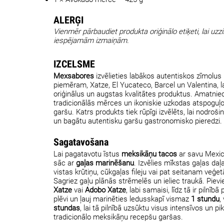
ALERĢI
Vienmēr pārbaudiet produkta oriģinālo etiķeti, lai uzz
iespējamām izmaiņām.
IZCELSME
Mexsabores
izvēlieties labākos autentiskos zīmolus
piemēram, Xatze, El Yucateco, Barcel un Valentina, l
oriģinālus un augstas kvalitātes produktus. Amatniecī
tradicionālās mērces un ikoniskie uzkodas atspoguļ
garšu. Katrs produkts tiek rūpīgi izvēlēts, lai nodrošin
un bagātu autentisku garšu gastronomisko pieredzi.
Sagatavošana
Lai pagatavotu īstus
meksikāņu tacos
ar savu Mexic
sāc ar
gaļas marinēšanu
. Izvēlies mīkstas gaļas da
vistas krūtiņu, cūkgaļas fileju vai pat seitanam veģetā
Sagriez gaļu plānās strēmelēs un ieliec traukā. Piev
Xatze
vai
Adobo Xatze
, labi samaisi, līdz tā ir pilnībā 
plēvi un ļauj marinēties ledusskapī vismaz
1 stundu
,
stundas
, lai tā pilnībā uzsūktu visus intensīvos un p
tradicionālo meksikāņu recepšu garšas.