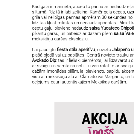
Kad gaļa ir marinēta, apcep to pannā ar nedaudz eļļa
siltumā, līdz tā ir labi zeltaina. Kamēr gaļa cepas,
uzsi
grila vai nelipīgas pannas apmēram 30 sekundes no 
līdz tās kļūst mīkstas un nedaudz apceptas. Pildiet kat
ceptu gaļu, pievieno nedaudz
salsa Yucateco Chipot
pikantu garšu, un pabeidz ar dažām pilēm
salsa Vale
meksikāņu garšas eksploziju.
Lai pabeigtu
fiesta stila aperitīvu
, novieto
Jalapeño u
plašā bļodā vai uz paplātes. Centrā novieto trauku a
Avokado Dip
: tas ir lieliski piemērots, lai līdzsvarot
ar svaigu un samtaina noti. Tu vari rotāt to ar svaigu
dažām limonādes pilēm, lai pievienotu papildu akcen
visu ar meksikāņu alu ar Clamato vai Margaritu, un t
ceļojums cauri autentiskajiem Meksikas garšām.
AKCIJA
Īpašs