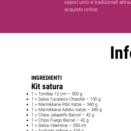
sapori unici e tradizionali attr
acquisto online.
Inf
INGREDIENTI
Kit satura
1 × Tortillas 12 cm – 500 g
1 × Salsa Yucateco Chipotle – 150 g
1 × Marinēšana Pibil Xatze – 340 g
1 × Marinēšana Adobo Xatze – 340 g
1 × Chips Jalapeño Barcel – 42 g
1 × Chips Fuego Barcel – 42 g
1 × Salsa Valentina – 350 ml
1 × Avokado mērce – 425 g