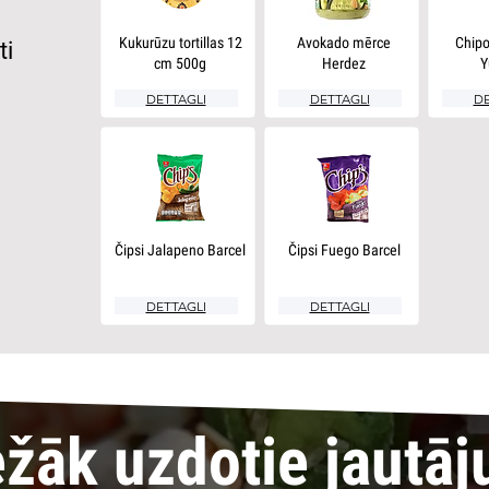
Kukurūzu tortillas 12
Avokado mērce
Chipo
ti
cm 500g
Herdez
Y
DETTAGLI
DETTAGLI
DE
Čipsi Jalapeno Barcel
Čipsi Fuego Barcel
DETTAGLI
DETTAGLI
ežāk uzdotie jautāj