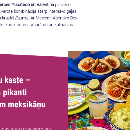
ērces Yucateco un Valentina
pievieno
varota kombinācija starp intensīvo gaļas
 kraukšķīgumu. Ar Mexican Aperitivo Box
ksikas krāsām, smaržām un kulinārijas
u kaste –
 pikanti
am meksikāņu
riņas starp draugiem par