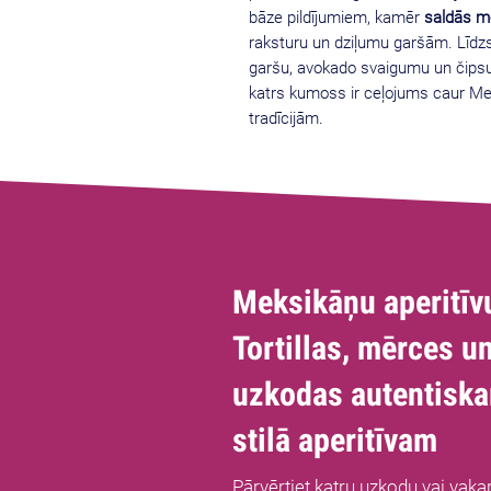
bāze pildījumiem, kamēr
saldās m
raksturu un dziļumu garšām. Līdzs
garšu, avokado svaigumu un čipsu
katrs kumoss ir ceļojums caur Me
tradīcijām.
Meksikāņu aperitīv
Tortillas, mērces un
uzkodas autentisk
stilā aperitīvam
Pārvērtiet katru uzkodu vai vaka