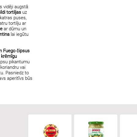
s vidēji augstā
ldi tortiljas
uz
katras puses,
ru tortilju ar
le
ar dūmu un
ntina
lai iegūtu
n Fuego čipsus
r
krēmīgu
u čipsu pikantumu
 koriandru vai
tu. Pasniedz to
avs aperitīvs būs