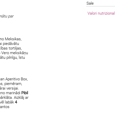
Sale
Valori nutriziona
inātu par
 no Meksikas,
ai piedāvātu
bas tortiljas,
o Vero meksikāņu
ātu pilnīgu, īstu
an Aperitivo Box,
ļas, piemēram,
rai versijai.
ieno marinādi
Pibil
pārklāta. Aizklāj ar
 vēl labāk
4
ikantos