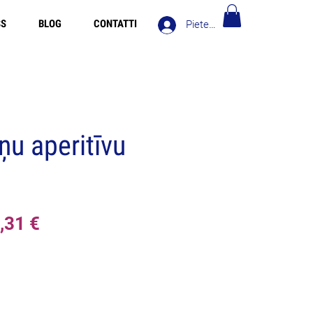
SS
BLOG
CONTATTI
Pieteikties
Bezmaksas piegāde Latvija virs 90€
u aperitīvu
rastā
Izpārdošanas
,31 €
na
cena