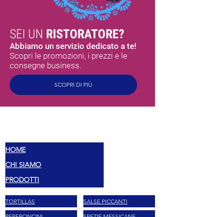
SEI UN
RISTORATORE?
Abbiamo un servizio dedicato a te!
Scopri le promozioni, i prezzi e le
consegne business.
SCOPRI DI PIÙ
MEX
SABORES
HOME
CHI SIAMO
PRODOTTI
TORTILLAS
SALSE PICCANTI
PEPERONCINI
SPEZIE MESSICANE