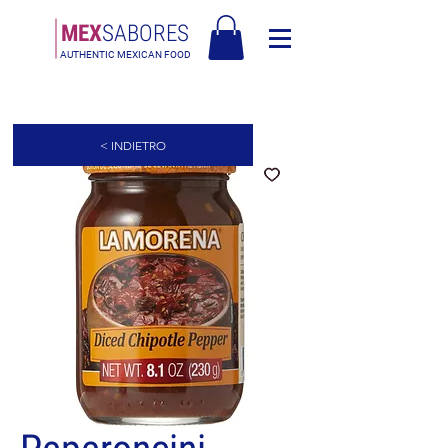
MEX
SABORES
AUTHENTIC MEXICAN FOOD
Free Shipping in Europe over 90€ - Spedizione Gratis in Italia oltre 90€
< INDIETRO