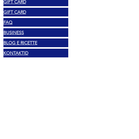
GIFT CARD
GIFT CARD
FAQ
BUSINESS
BLOG E RICETTE
KONTAKTID
Õiguslik
Autoriõigus 2025 Mexshop NL
Privaatsuspoliitika
Küpsiste poliitika
Tingimused ja sätted
Aadress
Vechtstraat 60, 2515 SV Den Haag,
Holland
Mexshop NL KM. NL003218069B03