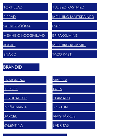
TORTILLAD
TULISED KASTMED
PIPRAD
MEHHIKO MAITSEAINED
VALMIS SÖÖMA
OAD
MEHHIKO KÖÖGIVILJAD
ERIPAKKUMINE
JOOKE
MEHHIKO KOMMID
SNÄKID
TACO KAST
BRÄNDID
LA MORENA
MASECA
HERDEZ
TAJIN
EL YUCATECO
CLAMATO
DOÑA MARIA
LOL-TUN
BARCEL
MAISITÄRKLIS
VALENTINA
SABRITAS