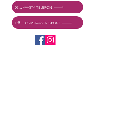
02.... AVASTA TELEFON
I..@.....COM AVASTA E-POST
Kas soovid rohkem teada?
Kirjuta meile kohe! Vastame võimalikult
kiiresti!