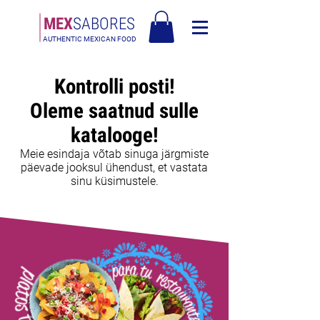
MEX
SABORES
AUTHENTIC MEXICAN FOOD
Tasuta saatmine Eesti üle 120€
Kontrolli posti!
Oleme saatnud sulle
katalooge!
Meie esindaja võtab sinuga järgmiste
päevade jooksul ühendust, et vastata
sinu küsimustele.