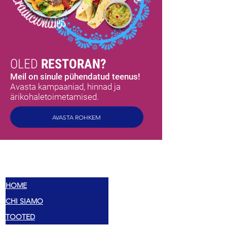
OLED
RESTORAN?
Meil on sinule pühendatud teenus!
Avasta kampaaniad, hinnad ja
ärikohaletoimetamised.
AVASTA ROHKEM
MEX
MAITSED
HOME
CHI SIAMO
TOOTED