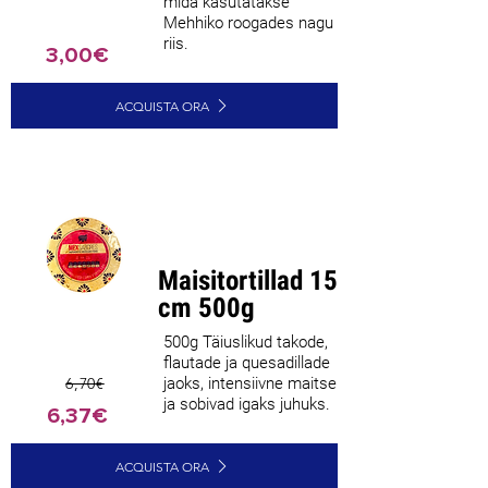
mida kasutatakse
Mehhiko roogades nagu
riis.
3,00€
ACQUISTA ORA
Parim
müüja
Maisitortillad 15
cm 500g
500g Täiuslikud takode,
flautade ja quesadillade
6,70€
jaoks, intensiivne maitse
ja sobivad igaks juhuks.
6,37€
ACQUISTA ORA