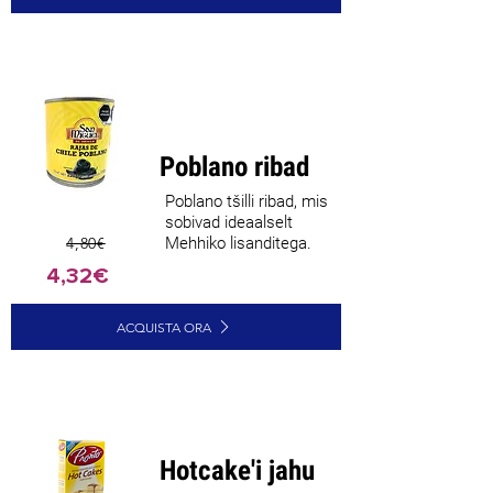
Parim
müüja
Poblano ribad
Poblano tšilli ribad, mis
sobivad ideaalselt
4,80€
Mehhiko lisanditega.
4,32€
ACQUISTA ORA
Hotcake'i jahu