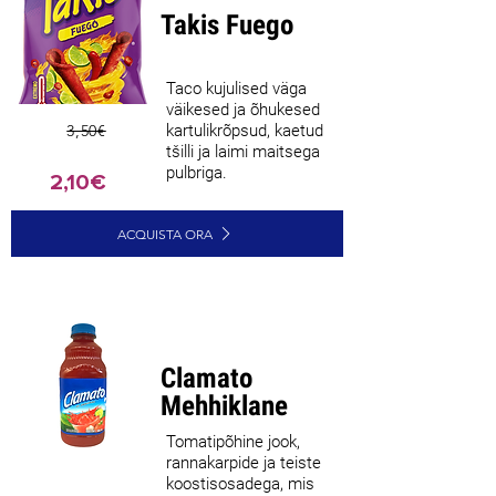
Takis Fuego
Taco kujulised väga
väikesed ja õhukesed
3,50€
kartulikrõpsud, kaetud
tšilli ja laimi maitsega
pulbriga.
2,10€
ACQUISTA ORA
Clamato
Mehhiklane
Tomatipõhine jook,
rannakarpide ja teiste
koostisosadega, mis