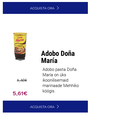
ACQUISTA ORA
Parim
müüja
Adobo Doña
María
Adobo pasta Doña
María on üks
6,60€
ikoonilisemaid
marinaade Mehhiko
köögis.
5,61€
ACQUISTA ORA