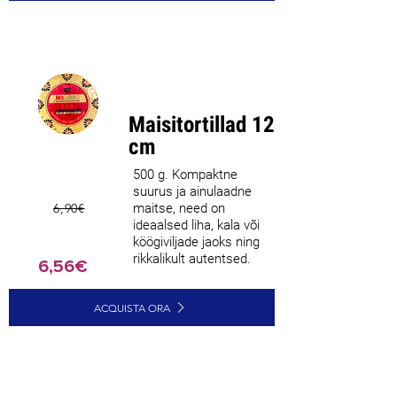
Parim
müüja
Maisitortillad 12
cm
500 g. Kompaktne
suurus ja ainulaadne
6,90€
maitse, need on
ideaalsed liha, kala või
köögiviljade jaoks ning
rikkalikult autentsed.
6,56€
ACQUISTA ORA
CARICA ALTRI