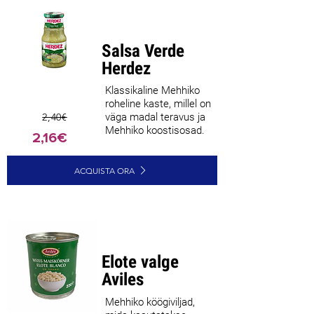
Parim
müüja
Salsa Verde
Herdez
Klassikaline Mehhiko
roheline kaste, millel on
2,40€
väga madal teravus ja
Mehhiko koostisosad.
2,16€
ACQUISTA ORA
Elote valge
Aviles
Mehhiko köögiviljad,