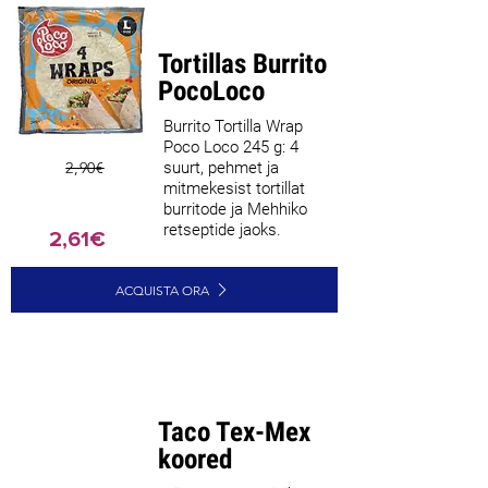
Tortillas Burrito
PocoLoco
Burrito Tortilla Wrap
Poco Loco 245 g: 4
2,90€
suurt, pehmet ja
mitmekesist tortillat
burritode ja Mehhiko
retseptide jaoks.
2,61€
ACQUISTA ORA
Taco Tex-Mex
koored