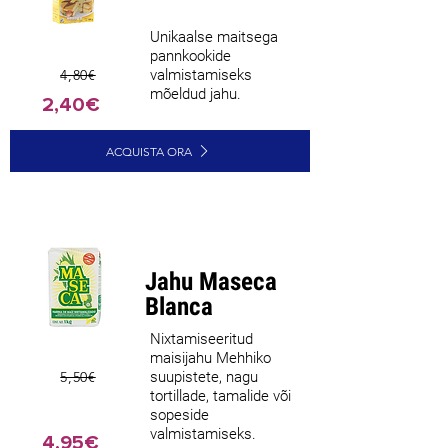
Unikaalse maitsega
pannkookide
4,80€
valmistamiseks
mõeldud jahu.
2,40€
ACQUISTA ORA
Jahu Maseca
Blanca
Nixtamiseeritud
maisijahu Mehhiko
5,50€
suupistete, nagu
tortillade, tamalide või
sopeside
valmistamiseks.
4,95€