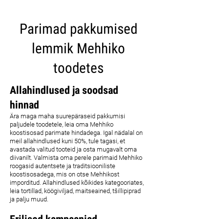
Parimad pakkumised
lemmik Mehhiko
toodetes
Allahindlused ja soodsad
hinnad
Ära maga maha suurepäraseid pakkumisi
paljudele toodetele, leia oma Mehhiko
koostisosad parimate hindadega. Igal nädalal on
meil allahindlused kuni 50%, tule tagasi, et
avastada valitud tooteid ja osta mugavalt oma
diivanilt. Valmista oma perele parimaid Mehhiko
roogasid autentsete ja traditsiooniliste
koostisosadega, mis on otse Mehhikost
imporditud. Allahindlused kõikides kategooriates,
leia tortillad, köögiviljad, maitseained, tšillipiprad
ja palju muud.