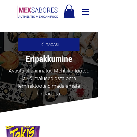
MEX
SABORES
AUTHENTIC MEXICAN FOOD
Tasuta saatmine Eesti üle 120€
TAGASI
Eripakkumine
Avasta allahinnatud Mehhiko tooted
ja võimalused osta oma
lemmiktooteid madalamate
hindadega.