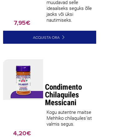
muudavad selle
ideaalseks seguks õlle
jaoks või üksi
nautimiseks.
7,95€
ACQUISTA ORA
Parim
müüja
Condimento
Chilaquiles
Messicani
Kogu autentne maitse
Mehhiko chilaquiles'ist
valmis segus.
4,20€