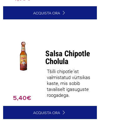
ACQUISTA ORA
Salsa Chipotle
Cholula
Tšilli chipotle'ist
valmistatud vürtsikas
kaste, mis sobib
tavaliselt igasuguste
roogadega.
5,40€
ACQUISTA ORA