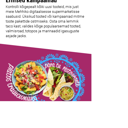
Erilised kampaaniad
Kontrolli kõigepealt kõiki uusi tooteid, mis just
meie Mehhiko digitaalsesse supermarketisse
saabusid. Üksikud tooted või kampaaniad mitme
toote pakettide ostmiseks. Osta oma lemmik
taco kast, valides kõige populaarsemad tooted,
valmisroad, totopos ja marinaadid igasuguste
asjade jaoks.
OLED
RESTORAN?