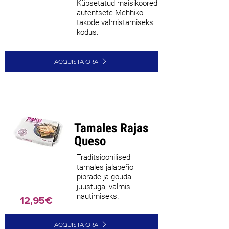
Küpsetatud maisikoored
autentsete Mehhiko
takode valmistamiseks
kodus.
ACQUISTA ORA
Tamales Rajas
Queso
Traditsioonilised
tamales jalapeño
piprade ja gouda
juustuga, valmis
nautimiseks.
12,95€
ACQUISTA ORA