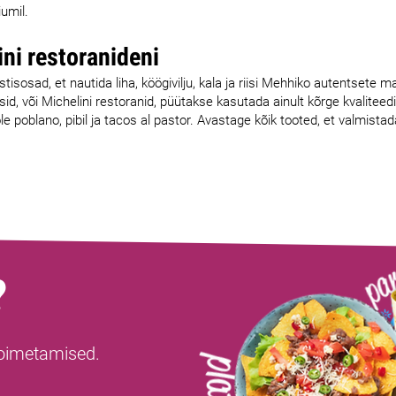
iumil.
ni restoranideni
sosad, et nautida liha, köögivilju, kala ja riisi Mehhiko autentsete ma
sid, või Michelini restoranid, püütakse kasutada ainult kõrge kvaliteed
 poblano, pibil ja tacos al pastor. Avastage kõik tooted, et valmista
?
toimetamised.