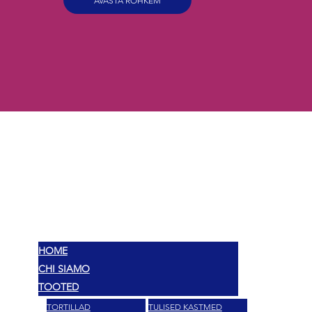
AVASTA ROHKEM
MEX
MAITSED
HOME
CHI SIAMO
TOOTED
TORTILLAD
TULISED KASTMED