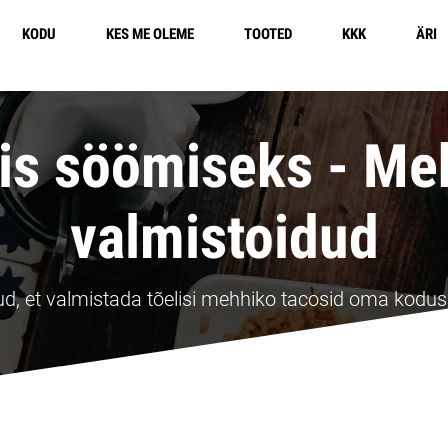
KODU
KES ME OLEME
TOOTED
KKK
ÄRI
is söömiseks - Me
valmistoidud
ud, et valmistada tõelisi mehhiko tacosid oma kodus,