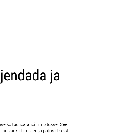
ojendada ja
mse kultuuripärandi nimistusse. See
on vürtsid olulised ja paljusid neist