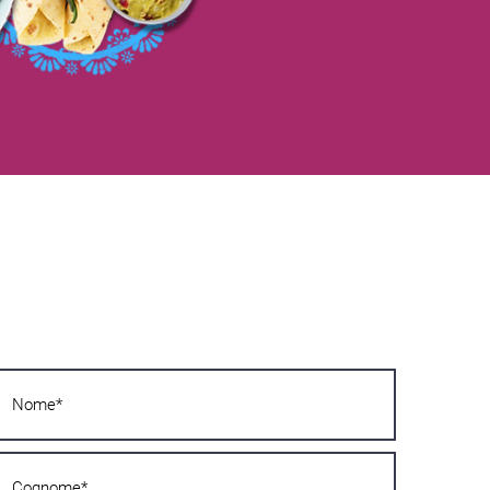
Kas soovid rohkem teada?
Kirjuta meile kohe! Vastame võimalikult
kiiresti!