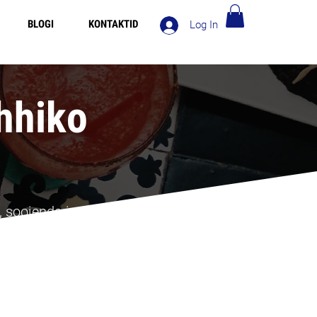
BLOGI
KONTAKTID
Log In
Tasuta saatmine Eesti üle 120€
hhiko
 soojenda ja serveeri.