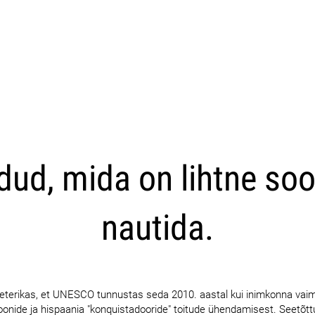
CARICA ALTRI
dud, mida on lihtne so
nautida.
ineterikas, et UNESCO tunnustas seda 2010. aastal kui inimkonna vai
oonide ja hispaania "konquistadooride" toitude ühendamisest. Seetõttu 