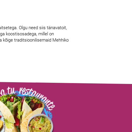
itsetega. Olgu need siis tänavatoit,
iga koostisosadega, millel on
da kõige traditsioonilisemaid Mehhiko