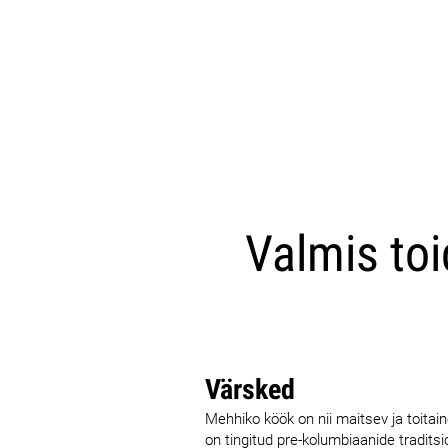
Valmis toi
Värsked
Mehhiko köök on nii maitsev ja toita
on tingitud pre-kolumbiaanide traditsi