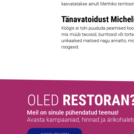
kasvatatakse ainult Mehhiko territoor
Tänavatoidust Micheli
Köögis ei tohi puududa peamised koosti
mis müüb tacosid, burritosid või torta
unikaalsed maitsed nagu annatto, mole
roogasid.
OLED
RESTORAN
Meil on sinule pühendatud teenus!
Avasta kampaaniad, hinnad ja ärikohale