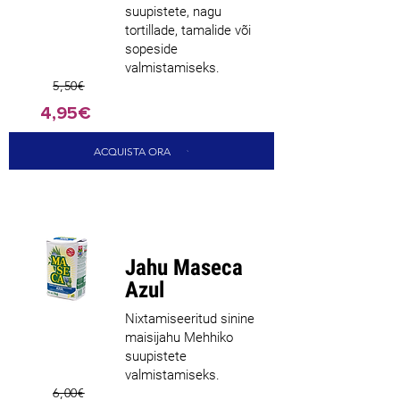
suupistete, nagu
tortillade, tamalide või
sopeside
valmistamiseks.
5,50€
4,95€
ACQUISTA ORA
Jahu Maseca
Azul
Nixtamiseeritud sinine
maisijahu Mehhiko
suupistete
valmistamiseks.
6,00€