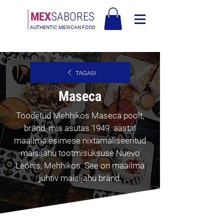
MEX
SABORES
AUTHENTIC MEXICAN FOOD
Tasuta saatmine Eesti üle 120€
TAGASI
Maseca
Toodetud Mehhikos Maseca poolt,
bränd, mis asutas 1949. aastal
maailma esimese nixtamaliseeritud
maisijahu tootmisüksuse Nuevo
Leónis, Mehhikos. See on maailma
juhtiv maisijahu bränd.