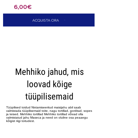
6,00€
ACQUISTA ORA
CARICA ALTRI
Mehhiko jahud, mis
loovad kõige
tüüpilisemaid
Tüüpilised toidud Nixtamiseeritud maisijahu abil saab
valmistada tüüpilisemaid toite, nagu tortillad, gorditad, sopes
ja teised. Mehhiko tortillad Mehhiko tortillad võivad olla
valmistatud jahu Maseca ja need on oluline osa peaaegu
kõigist riigi toitudest.