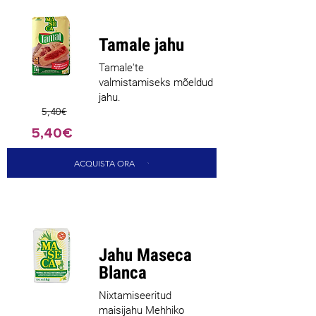
Tamale jahu
Tamale'te
valmistamiseks mõeldud
jahu.
5,40€
5,40€
ACQUISTA ORA
Jahu Maseca
Blanca
Nixtamiseeritud
maisijahu Mehhiko