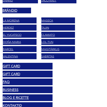
SNÄKID
TACO KAST
BRÄNDID
LA MORENA
MASECA
HERDEZ
TAJIN
EL YUCATECO
CLAMATO
DOÑA MARIA
LOL-TUN
BARCEL
MAISITÄRKLIS
VALENTINA
SABRITAS
GIFT CARD
GIFT CARD
FAQ
BUSINESS
BLOG E RICETTE
KONTAKTID