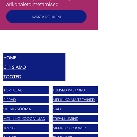
ärikohaletoimetamised.
AVASTA ROHKEM
MEX
MAITSED
HOME
CHI SIAMO
TOOTED
TORTILLAD
TULISED KASTMED
PIPRAD
MEHHIKO MAITSEAINED
VALMIS SÖÖMA
OAD
MEHHIKO KÖÖGIVILJAD
ERIPAKKUMINE
JOOKE
MEHHIKO KOMMID