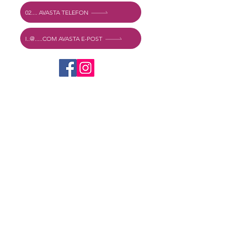
02.... AVASTA TELEFON
I..@.....COM AVASTA E-POST
Kas soovid rohkem teada?
Kirjuta meile kohe! Vastame võimalikult
kiiresti!