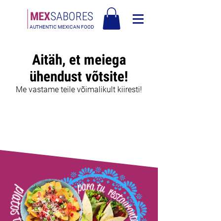
MEX
SABORES
AUTHENTIC MEXICAN FOOD
Tasuta saatmine Eesti üle 120€
Aitäh, et meiega
ühendust võtsite!
Me vastame teile võimalikult kiiresti!