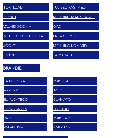
TORTILLAD
TULISED KASTMED
PIPRAD
MEHHIKO MAITSEAINED
VALMIS SÖÖMA
OAD
MEHHIKO KÖÖGIVILJAD
ERIPAKKUMINE
JOOKE
MEHHIKO KOMMID
SNÄKID
TACO KAST
BRÄNDID
LA MORENA
MASECA
HERDEZ
TAJIN
EL YUCATECO
CLAMATO
DOÑA MARIA
LOL-TUN
BARCEL
MAISITÄRKLIS
VALENTINA
SABRITAS