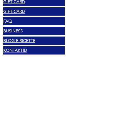
GIFT CARD
GIFT CARD
FAQ
BUSINESS
BLOG E RICETTE
KONTAKTID
Õiguslik
Autoriõigus 2025 Mexshop NL
Privaatsuspoliitika
Küpsiste poliitika
Tingimused ja sätted
Aadress
Vechtstraat 60, 2515 SV Den Haag,
Holland
Mexshop NL KM. NL003218069B03