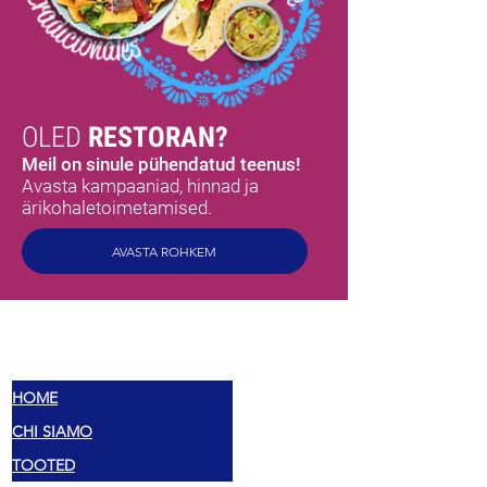
OLED
RESTORAN?
Meil on sinule pühendatud teenus!
Avasta kampaaniad, hinnad ja
ärikohaletoimetamised.
AVASTA ROHKEM
MEX
MAITSED
HOME
CHI SIAMO
TOOTED