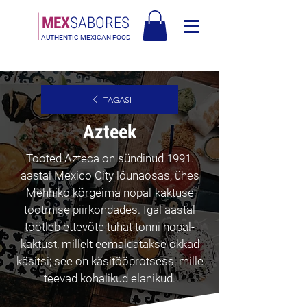
MEX
SABORES
AUTHENTIC MEXICAN FOOD
Tasuta saatmine Eesti üle 120€
TAGASI
Azteek
Tooted Azteca on sündinud 1991.
aastal Mexico City lõunaosas, ühes
Mehhiko kõrgeima nopal-kaktuse
tootmise piirkondades. Igal aastal
töötleb ettevõte tuhat tonni nopal-
kaktust, millelt eemaldatakse okkad
käsitsi; see on käsitööprotsess, mille
teevad kohalikud elanikud.