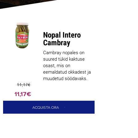
Nopal Intero
Cambray
Cambray nopales on
suured tükid kaktuse
osast, mis on
eemaldatud okkadest ja
muudetud söödavaks.
11,17€
11,17€
ACQUISTA ORA
CARICA ALTRI