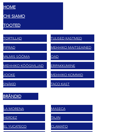
HOME
CHI SIAMO
TOOTED
TORTILLAD
TULISED KASTMED
PIPRAD
MEHHIKO MAITSEAINED
VALMIS SÖÖMA
OAD
MEHHIKO KÖÖGIVILJAD
ERIPAKKUMINE
JOOKE
MEHHIKO KOMMID
SNÄKID
TACO KAST
BRÄNDID
LA MORENA
MASECA
HERDEZ
TAJIN
EL YUCATECO
CLAMATO