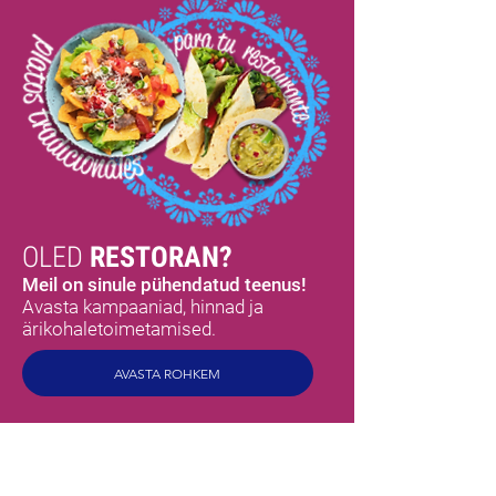
OLED
RESTORAN?
Meil on sinule pühendatud teenus!
Avasta kampaaniad, hinnad ja
ärikohaletoimetamised.
AVASTA ROHKEM
MEX
MAITSED