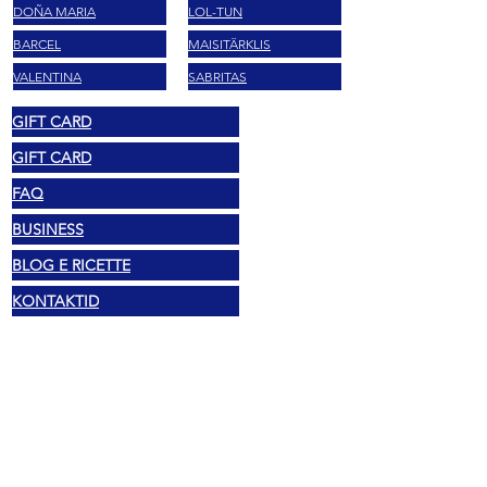
DOÑA MARIA
LOL-TUN
BARCEL
MAISITÄRKLIS
VALENTINA
SABRITAS
GIFT CARD
GIFT CARD
FAQ
BUSINESS
BLOG E RICETTE
KONTAKTID
Õiguslik
Autoriõigus 2025 Mexshop NL
Privaatsuspoliitika
Küpsiste poliitika
Tingimused ja sätted