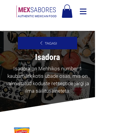
MEX
SABORES
AUTHENTIC MEXICAN FOOD
Tasuta saatmine Eesti üle 120€
TAGASI
Isadora
Isadora on Mehhikos number 1
kaubamärk kotis ubade osas, mis on
valmistatud koduste retseptide järgi ja
ilma säilitusaineteta.
Parim