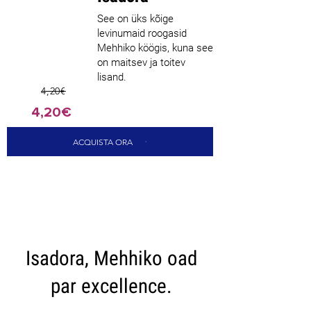
See on üks kõige
levinumaid roogasid
Mehhiko köögis, kuna see
on maitsev ja toitev
lisand.
4,20€
4,20€
ACQUISTA ORA
CARICA ALTRI
Isadora, Mehhiko oad
par excellence.