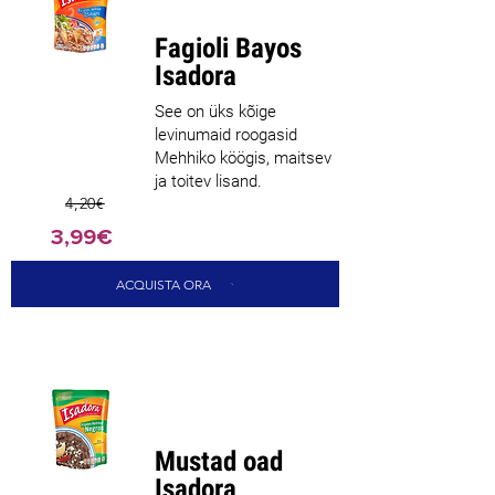
müüja
Fagioli Bayos
Isadora
See on üks kõige
levinumaid roogasid
Mehhiko köögis, maitsev
ja toitev lisand.
4,20€
3,99€
ACQUISTA ORA
Parim
müüja
Mustad oad
Isadora