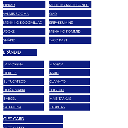
PIPRAD
MEHHIKO MAITSEAINED
VALMIS SÖÖMA
OAD
MEHHIKO KÖÖGIVILJAD
ERIPAKKUMINE
JOOKE
MEHHIKO KOMMID
SNÄKID
TACO KAST
BRÄNDID
LA MORENA
MASECA
HERDEZ
TAJIN
EL YUCATECO
CLAMATO
DOÑA MARIA
LOL-TUN
BARCEL
MAISITÄRKLIS
VALENTINA
SABRITAS
GIFT CARD