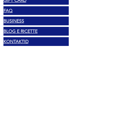
GIFT CARD
FAQ
BUSINESS
BLOG E RICETTE
KONTAKTID
Õiguslik
Autoriõigus 2025 Mexshop NL
Privaatsuspoliitika
Küpsiste poliitika
Tingimused ja sätted
Aadress
Vechtstraat 60, 2515 SV Den Haag,
Holland
Mexshop NL KM. NL003218069B03
02.... AVASTA TELEFON