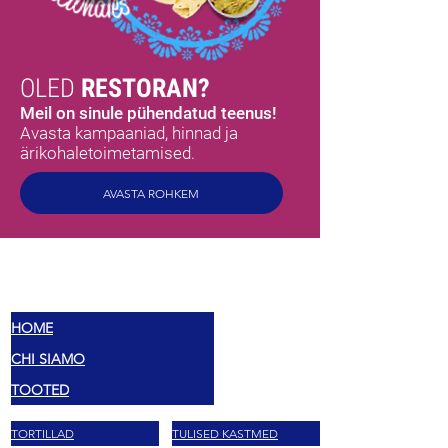
OLED
RESTORAN?
Meil on sinule pühendatud teenus!
Avasta kampaaniad, hinnad ja
ärikohaletoimetamised.
AVASTA ROHKEM
MEX
MAITSED
HOME
CHI SIAMO
TOOTED
TORTILLAD
TULISED KASTMED