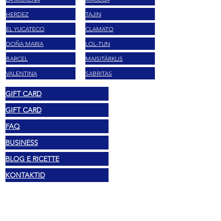
HERDEZ
TAJIN
EL YUCATECO
CLAMATO
DOÑA MARIA
LOL-TUN
BARCEL
MAISITÄRKLIS
VALENTINA
SABRITAS
GIFT CARD
GIFT CARD
FAQ
BUSINESS
BLOG E RICETTE
KONTAKTID
Õiguslik
Autoriõigus 2025 Mexshop NL
Privaatsuspoliitika