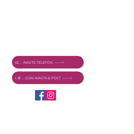
Küpsiste poliitika
Tingimused ja sätted
Aadress
Vechtstraat 60, 2515 SV Den Haag,
Holland
Mexshop NL KM. NL003218069B03
02.... AVASTA TELEFON
I..@.....COM AVASTA E-POST