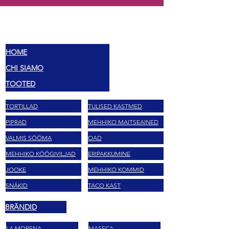
MEX
MAITSED
HOME
CHI SIAMO
TOOTED
TORTILLAD
TULISED KASTMED
PIPRAD
MEHHIKO MAITSEAINED
VALMIS SÖÖMA
OAD
MEHHIKO KÖÖGIVILJAD
ERIPAKKUMINE
JOOKE
MEHHIKO KOMMID
SNÄKID
TACO KAST
BRÄNDID
LA MORENA
MASECA