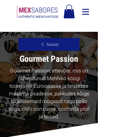
MEX
SABORES
AUTHENTIC MEXICAN FOOD
Tasuta saatmine Eesti üle 120€
TAGASI
Gourmet Passion
Gourmet Passion, ettevõte, mis on
pühendunud Mehhiko köögi
toomisele Euroopasse ja teistesse
maailma osadesse, pakkudes kõige
tüüpilisemaid roogasid nagu pollo
tinga, chilli con carne, cochinita pibil
ja teised.