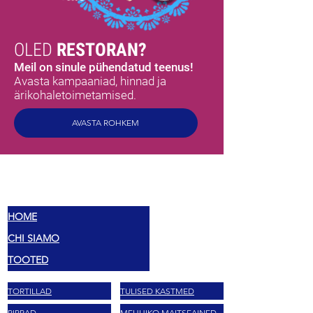
OLED
RESTORAN?
Meil on sinule pühendatud teenus!
Avasta kampaaniad, hinnad ja
ärikohaletoimetamised.
AVASTA ROHKEM
MEX
MAITSED
HOME
CHI SIAMO
TOOTED
TORTILLAD
TULISED KASTMED
PIPRAD
MEHHIKO MAITSEAINED