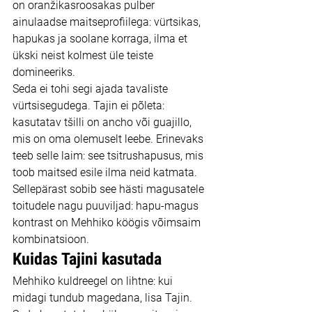
on oranžikasroosakas pulber 
ainulaadse maitseprofiilega: vürtsikas, 
hapukas ja soolane korraga, ilma et 
ükski neist kolmest üle teiste 
domineeriks.
Seda ei tohi segi ajada tavaliste 
vürtsisegudega. Tajin ei põleta: 
kasutatav tšilli on ancho või guajillo, 
mis on oma olemuselt leebe. Erinevaks 
teeb selle laim: see tsitrushapusus, mis 
toob maitsed esile ilma neid katmata. 
Sellepärast sobib see hästi magusatele 
toitudele nagu puuviljad: hapu-magus 
kontrast on Mehhiko köögis võimsaim 
kombinatsioon.
Kuidas Tajini kasutada
Mehhiko kuldreegel on lihtne: kui 
midagi tundub magedana, lisa Tajin. 