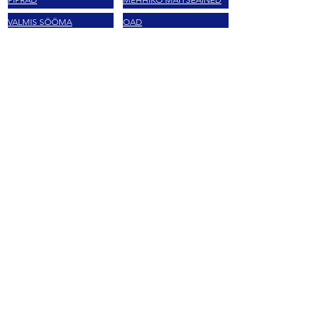
VALMIS SÖÖMA
OAD
MEHHIKO KÖÖGIVILJAD
ERIPAKKUMINE
JOOKE
MEHHIKO KOMMID
SNÄKID
TACO KAST
BRÄNDID
LA MORENA
MASECA
HERDEZ
TAJIN
EL YUCATECO
CLAMATO
DOÑA MARIA
LOL-TUN
BARCEL
MAISITÄRKLIS
VALENTINA
SABRITAS
GIFT CARD
GIFT CARD