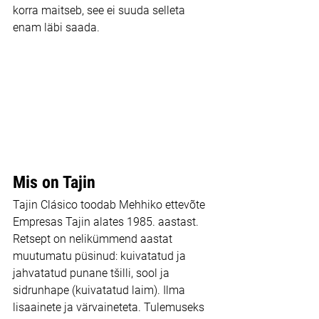
korra maitseb, see ei suuda selleta 
enam läbi saada.
Mis on Tajin
Tajin Clásico toodab Mehhiko ettevõte 
Empresas Tajin alates 1985. aastast. 
Retsept on nelikümmend aastat 
muutumatu püsinud: kuivatatud ja 
jahvatatud punane tšilli, sool ja 
sidrunhape (kuivatatud laim). Ilma 
lisaainete ja värvaineteta. Tulemuseks 