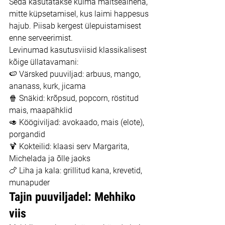
Seda kasutatakse külma maitseainena, 
mitte küpsetamisel, kus laimi happesus 
hajub. Piisab kergest ülepuistamisest 
enne serveerimist.
Levinumad kasutusviisid klassikalisest 
kõige üllatavamani:
🍉 Värsked puuviljad: arbuus, mango, 
ananass, kurk, jicama
🍿 Snäkid: krõpsud, popcorn, röstitud 
mais, maapähklid
🥑 Köögiviljad: avokaado, mais (elote), 
porgandid
🍹 Kokteilid: klaasi serv Margarita, 
Michelada ja õlle jaoks
🍗 Liha ja kala: grillitud kana, krevetid, 
munapuder
Tajin puuviljadel: Mehhiko 
viis