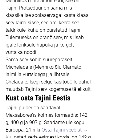
Mehhikos mitte ainult sool, see on 
Tajin. Protseduur on sama mis 
klassikalise soolaservaga: kasta klaasi 
serv laimi sisse, seejärel keera see 
taldrikule, kuhu on puistatud Tajini. 
Tulemuseks on oranž serv, mis lisab 
igale lonksule hapuka ja kergelt 
vürtsika noodi.
Sama serv sobib suurepäraselt 
Micheladale (Mehhiko õlu Clamato, 
laimi ja vürtsidega) ja lihtsale 
Cheladale. Isegi selge käsitööõlle puhul 
muudab Tajini serv kogemuse täielikult.
Kust osta Tajini Eestis
Tajini pulber on saadaval 
Mexsabores'is kolmes formaadis: 142 
g, 400 g ja 907 g. Saadame üle kogu 
Euroopa, 21 riiki.
Osta Tajini veebist →
Kui ostad seda esimest korda, on 142 g 