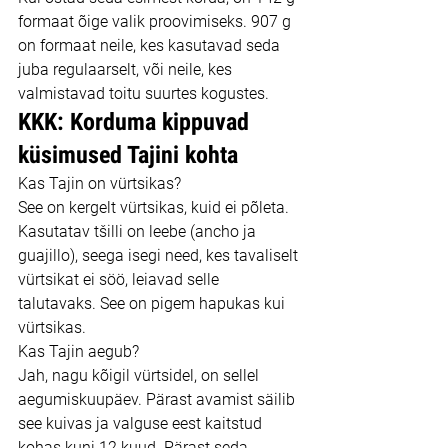
formaat õige valik proovimiseks. 907 g 
on formaat neile, kes kasutavad seda 
juba regulaarselt, või neile, kes 
valmistavad toitu suurtes kogustes.
KKK: Korduma kippuvad 
küsimused Tajini kohta
Kas Tajin on vürtsikas?
See on kergelt vürtsikas, kuid ei põleta. 
Kasutatav tšilli on leebe (ancho ja 
guajillo), seega isegi need, kes tavaliselt 
vürtsikat ei söö, leiavad selle 
talutavaks. See on pigem hapukas kui 
vürtsikas.
Kas Tajin aegub?
Jah, nagu kõigil vürtsidel, on sellel 
aegumiskuupäev. Pärast avamist säilib 
see kuivas ja valguse eest kaitstud 
kohas kuni 12 kuud. Pärast seda 