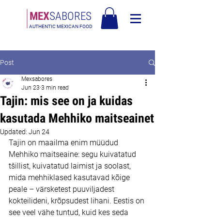
MEX
SABORES
AUTHENTIC MEXICAN FOOD
Tasuta saatmine Eesti üle 120€
Post
Mexsabores
Jun 23
3 min read
Tajin: mis see on ja kuidas
kasutada Mehhiko maitseainet
Updated:
Jun 24
Tajin on maailma enim müüdud 
Mehhiko maitseaine: segu kuivatatud 
tšillist, kuivatatud laimist ja soolast, 
mida mehhiklased kasutavad kõige 
peale – värsketest puuviljadest 
kokteilideni, krõpsudest lihani. Eestis on 
see veel vähe tuntud, kuid kes seda 