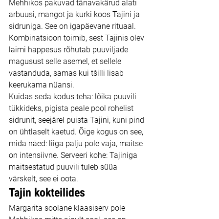
Mehhikos pakuvad tänavakärud alati 
arbuusi, mangot ja kurki koos Tajini ja 
sidruniga. See on igapäevane rituaal. 
Kombinatsioon toimib, sest Tajinis olev 
laimi happesus rõhutab puuviljade 
magusust selle asemel, et sellele 
vastanduda, samas kui tšilli lisab 
keerukama nüansi.
Kuidas seda kodus teha: lõika puuvili 
tükkideks, pigista peale pool rohelist 
sidrunit, seejärel puista Tajini, kuni pind 
on ühtlaselt kaetud. Õige kogus on see, 
mida näed: liiga palju pole vaja, maitse 
on intensiivne. Serveeri kohe: Tajiniga 
maitsestatud puuvili tuleb süüa 
värskelt, see ei oota.
Tajin kokteilides
Margarita soolane klaasiserv pole 