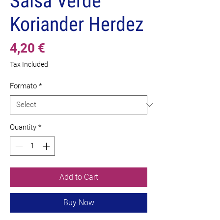
Salsa Verde
Koriander Herdez
Price
4,20 €
Tax Included
Formato
*
Quantity
*
Add to Cart
Buy Now