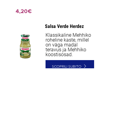
4,20€
Salsa Verde Herdez
NEW
Klassikaline Mehhiko
roheline kaste, millel
on väga madal
teravus ja Mehhiko
koostisosad.
SCOPRILI SUBITO
2,40€
2,16€