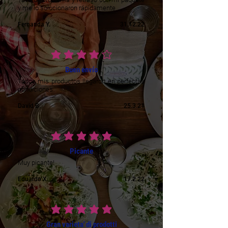
y me lo solucionaron rápidamente
Fernanda Y.
31.12.22
average rating is 4 out of 5
Buen envío
Todos mis productos llegaron en perfectas
condiciones
David B.
25.3.21
average rating is 5 out of 5
Picante
Muy picante!
Eduardo X.
17.2.22
average rating is 5 out of 5
Gran varieta' di prodotti