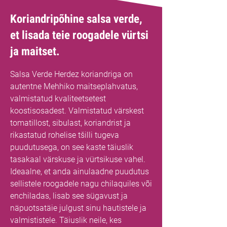
Koriandripõhine salsa verde,
et lisada teie roogadele vürtsi
ja maitset.
Salsa Verde Herdez koriandriga on
autentne Mehhiko maitseplahvatus,
valmistatud kvaliteetsetest
koostisosadest. Valmistatud värskest
tomatillost, sibulast, koriandrist ja
rikastatud rohelise tšilli tugeva
puudutusega, on see kaste täiuslik
tasakaal värskuse ja vürtsikuse vahel.
Ideaalne, et anda ainulaadne puudutus
sellistele roogadele nagu chilaquiles või
enchiladas, lisab see sügavust ja
näpuotsatäie julgust sinu hautistele ja
valmististele. Täiuslik neile, kes