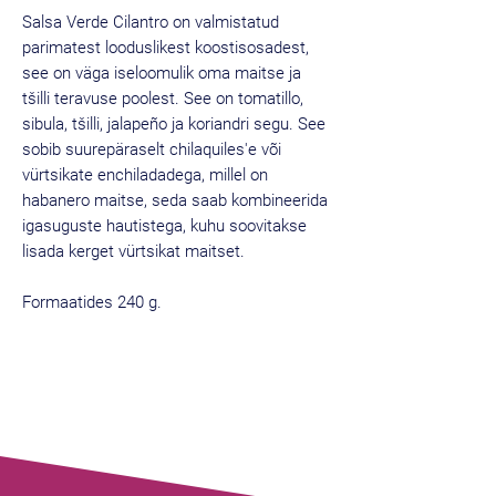
Salsa Verde Cilantro on valmistatud
parimatest looduslikest koostisosadest,
see on väga iseloomulik oma maitse ja
tšilli teravuse poolest. See on tomatillo,
sibula, tšilli, jalapeño ja koriandri segu. See
sobib suurepäraselt chilaquiles'e või
vürtsikate enchiladadega, millel on
habanero maitse, seda saab kombineerida
igasuguste hautistega, kuhu soovitakse
lisada kerget vürtsikat maitset.
Formaatides 240 g.