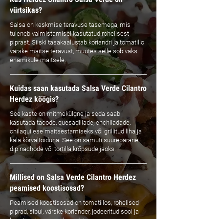
vürtsikas?
Salsa on keskmise teravuse tasemega, mis
tuleneb valmistamisel kasutatud rohelisest
piprast. Siiski tasakaalustab koriandri ja tomatillo
värske maitse teravust, muutes selle sobivaks
enamikule maitsele.
Kuidas saan kasutada Salsa Verde Cilantro
Herdez köögis?
See kaste on mitmekülgne ja seda saab
kasutada tacode, quesadillade, enchiladade,
chilaquilese maitsestamiseks või grillitud liha ja
kala kõrvaltoiduna. See on samuti suurepärane
dip nachode või tortilla krõpsude jaoks.
Millised on Salsa Verde Cilantro Herdez
peamised koostisosad?
Peamised koostisosad on tomatillos, rohelised
piprad, sibul, värske koriander, jodeeritud sool ja