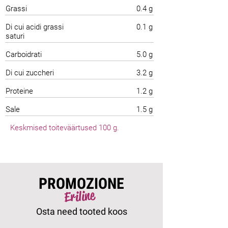
Grassi
0.4 g
Di cui acidi grassi
0.1 g
saturi
Carboidrati
5.0 g
Di cui zuccheri
3.2 g
Proteine
1.2 g
Sale
1.5 g
Keskmised toiteväärtused 100 g.
PROMOZIONE
Eriline
Osta need tooted koos