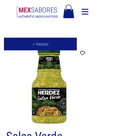
MEX
SABORES
AUTHENTIC MEXICAN FOOD
Tasuta saatmine Eesti üle 120€
< TAGASI