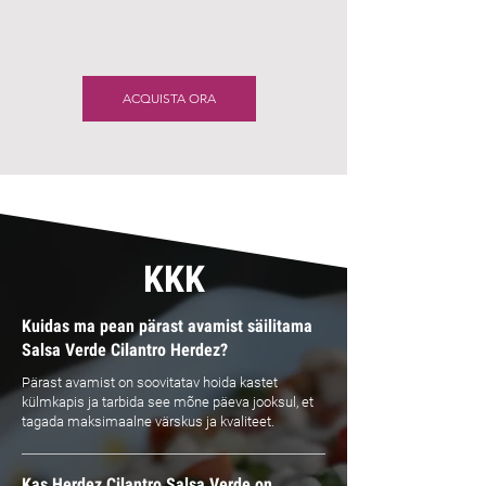
ACQUISTA ORA
KKK
Kuidas ma pean pärast avamist säilitama
Salsa Verde Cilantro Herdez?
Pärast avamist on soovitatav hoida kastet
külmkapis ja tarbida see mõne päeva jooksul, et
tagada maksimaalne värskus ja kvaliteet.
Kas Herdez Cilantro Salsa Verde on