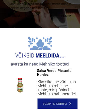
Gran varieta' di salse piccanti messicane e
spezie!! negozio ben fornito!!
Maria M.
14.6.22
VÕIKSID
MEELDIDA...
avasta ka need Mehhiko tooted!
Salsa Verde Piccante
Herdez
Klassikaline vürtsikas
Mehhiko roheline
kaste, mis põhineb
Mehhiko habanerodel.
SCOPRILI SUBITO