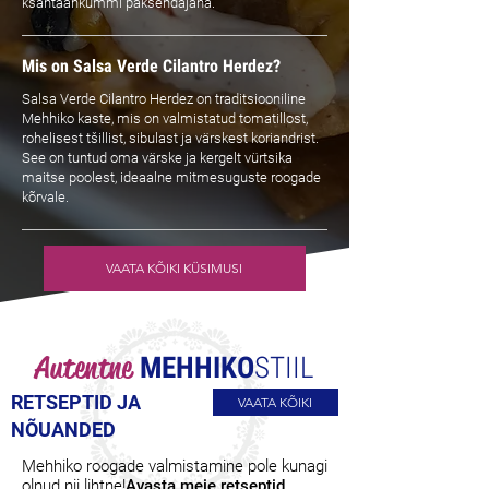
ksantaankummi paksendajana.
Mis on Salsa Verde Cilantro Herdez?
Salsa Verde Cilantro Herdez on traditsiooniline
Mehhiko kaste, mis on valmistatud tomatillost,
rohelisest tšillist, sibulast ja värskest koriandrist.
See on tuntud oma värske ja kergelt vürtsika
maitse poolest, ideaalne mitmesuguste roogade
kõrvale.
VAATA KÕIKI KÜSIMUSI
Autentne
MEHHIKO
STIIL
RETSEPTID JA
VAATA KÕIKI
NÕUANDED
Mehhiko roogade valmistamine pole kunagi
olnud nii lihtne!
Avasta meie retseptid.