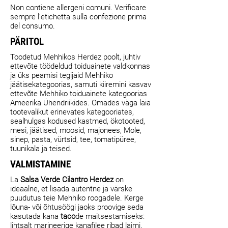
Non contiene allergeni comuni. Verificare
sempre l'etichetta sulla confezione prima
del consumo.
PÄRITOL
Toodetud Mehhikos Herdez poolt, juhtiv
ettevõte töödeldud toiduainete valdkonnas
ja üks peamisi tegijaid Mehhiko
jäätisekategoorias, samuti kiiremini kasvav
ettevõte Mehhiko toiduainete kategoorias
Ameerika Ühendriikides. Omades väga laia
tootevalikut erinevates kategooriates,
sealhulgas kodused kastmed, ökotooted,
mesi, jäätised, moosid, majonees, Mole,
sinep, pasta, vürtsid, tee, tomatipüree,
tuunikala ja teised.
VALMISTAMINE
La
Salsa Verde Cilantro Herdez
on
ideaalne, et lisada autentne ja värske
puudutus teie Mehhiko roogadele. Kerge
lõuna- või õhtusöögi jaoks proovige seda
kasutada kana
taco
de maitsestamiseks:
lihtsalt marineerige kanafilee ribad laimi,