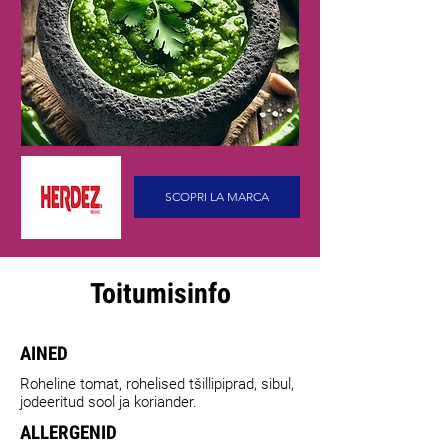
SCOPRI LA MARCA
Toitumisinfo
AINED
Roheline tomat, rohelised tšillipiprad, sibul,
jodeeritud sool ja koriander.
ALLERGENID