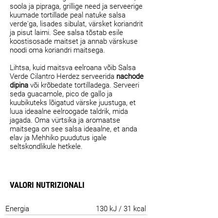
soola ja pipraga, grillige need ja serveerige
kuumade tortillade peal natuke salsa
verde'ga, lisades sibulat, värsket koriandrit
ja pisut laimi. See salsa tõstab esile
koostisosade maitset ja annab värskuse
noodi oma koriandri maitsega.
Lihtsa, kuid maitsva eelroana võib Salsa
Verde Cilantro Herdez serveerida
nachode
dipina
või krõbedate tortilladega. Serveeri
seda guacamole, pico de gallo ja
kuubikuteks lõigatud värske juustuga, et
luua ideaalne eelroogade taldrik, mida
jagada. Oma vürtsika ja aromaatse
maitsega on see salsa ideaalne, et anda
elav ja Mehhiko puudutus igale
seltskondlikule hetkele.
VALORI NUTRIZIONALI
Energia
130 kJ / 31 kcal