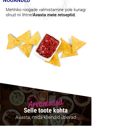
NÕUANDED
Mehhiko roogade valmistamine pole kunagi
olnud nii lihtne!
Avasta meie retseptid.
Arvamused
Selle toote kohta
Avasta, mida kliendid ütlevad