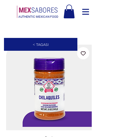
MEX
SABORES
AUTHENTIC MEXICAN FOOD
Tasuta saatmine Eesti üle 120€
< TAGASI