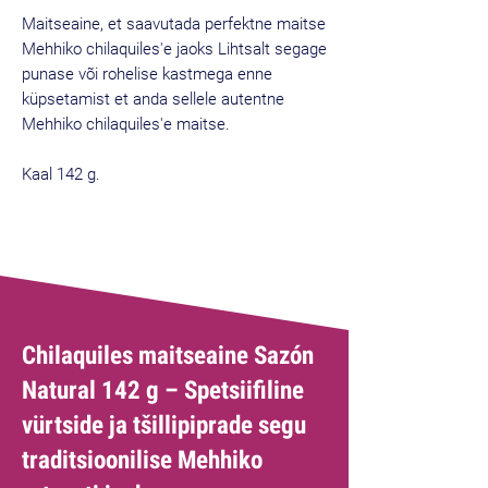
Maitseaine, et saavutada perfektne maitse
Mehhiko chilaquiles'e jaoks Lihtsalt segage
punase või rohelise kastmega enne
küpsetamist et anda sellele autentne
Mehhiko chilaquiles'e maitse.
Kaal 142 g.
Chilaquiles maitseaine Sazón
Natural 142 g – Spetsiifiline
vürtside ja tšillipiprade segu
traditsioonilise Mehhiko