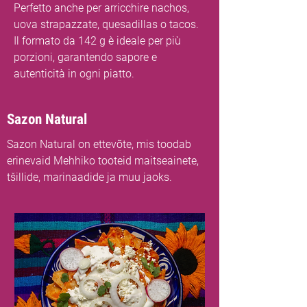
Perfetto anche per arricchire nachos,
uova strapazzate, quesadillas o tacos.
Il formato da 142 g è ideale per più
porzioni, garantendo sapore e
autenticità in ogni piatto.
Sazon Natural
Sazon Natural on ettevõte, mis toodab
erinevaid Mehhiko tooteid maitseainete,
tšillide, marinaadide ja muu jaoks.