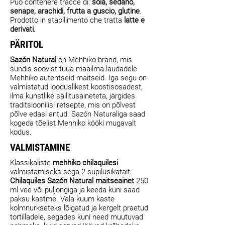
Può contenere tracce di:
soia, sedano,
senape, arachidi, frutta a guscio, glutine
.
Prodotto in stabilimento che tratta
latte e
derivati
.
PÄRITOL
Sazón Natural
on Mehhiko bränd, mis
sündis soovist tuua maailma laudadele
Mehhiko autentseid maitseid. Iga segu on
valmistatud looduslikest koostisosadest,
ilma kunstlike säilitusaineteta, järgides
traditsioonilisi retsepte, mis on põlvest
põlve edasi antud. Sazón Naturaliga saad
kogeda tõelist Mehhiko kööki mugavalt
kodus.
VALMISTAMINE
Klassikaliste
mehhiko chilaquilesi
valmistamiseks sega 2 supilusikatäit
Chilaquiles Sazón Natural maitseainet
250
ml vee või puljongiga ja keeda kuni saad
paksu kastme. Vala kuum kaste
kolmnurkseteks lõigatud ja kergelt praetud
tortilladele, segades kuni need muutuvad