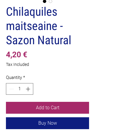
Chilaquiles
maitseaine -
Sazon Natural
Price
4,20 €
Tax Included
Quantity
*
Add to Cart
Buy Now