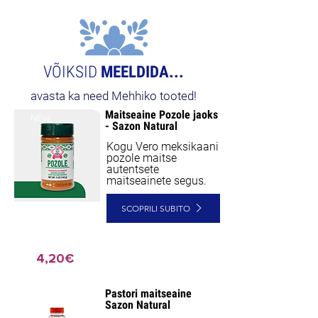
VÕIKSID
MEELDIDA...
avasta ka need Mehhiko tooted!
Maitseaine Pozole jaoks
NEW
- Sazon Natural
Kogu Vero meksikaani
pozole maitse
autentsete
maitseainete segus.
SCOPRILI SUBITO
4,20€
Pastori maitseaine
Sazon Natural