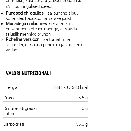
pehmeks, kuid servad jäävad krõbedaks.
👉 Loomingulised ideed:
Punased chilaquiles:
lisa punane sibul,
koriander, hapukoor ja värske juust.
Munadega chilaquiles:
serveeri koos
päikesepoolsete munadega, et saada
täiuslik mehhiko brunch.
Roheline versioon:
lisa tomatillo ja
koriander, et saada pehmem ja värskem
variant.
VALORI NUTRIZIONALI
Energia
1381 kJ / 330 kcal
Grassi
5.5 g
Di cui acidi grassi
1.0 g
saturi
Carboidrati
55.0 g