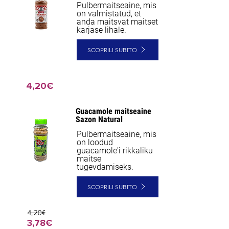
Pulbermaitseaine, mis
on valmistatud, et
anda maitsvat maitset
karjase lihale.
SCOPRILI SUBITO
4,20€
Guacamole maitseaine
NEW
Sazon Natural
Pulbermaitseaine, mis
on loodud
guacamole'i rikkaliku
maitse
tugevdamiseks.
SCOPRILI SUBITO
4,20€
3,78€