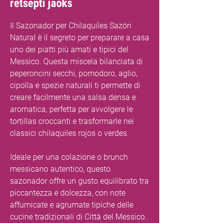
retsepti jaoks
Il Sazonador per Chilaquiles Sazón
Natural è il segreto per preparare a casa
uno dei piatti più amati e tipici del
Messico. Questa miscela bilanciata di
peperoncini secchi, pomodoro, aglio,
cipolla e spezie naturali ti permette di
creare facilmente una salsa densa e
aromatica, perfetta per avvolgere le
tortillas croccanti e trasformarle nei
classici chilaquiles rojos o verdes.
Ideale per una colazione o brunch
messicano autentico, questo
sazonador offre un gusto equilibrato tra
piccantezza e dolcezza, con note
affumicate e agrumate tipiche delle
cucine tradizionali di Città del Messico.