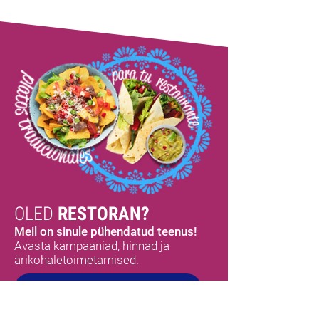
OLED
RESTORAN?
Meil on sinule pühendatud teenus!
Avasta kampaaniad, hinnad ja
ärikohaletoimetamised.
AVASTA ROHKEM