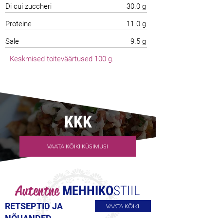
Di cui zuccheri
30.0 g
Proteine
11.0 g
Sale
9.5 g
Keskmised toiteväärtused 100 g.
KKK
VAATA KÕIKI KÜSIMUSI
Autentne
MEHHIKO
STIIL
RETSEPTID JA
VAATA KÕIKI