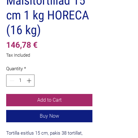
Maisitortillad 15
cm 1 kg HORECA
(16 kg)
Price
146,78 €
Tax Included
Quantity
*
Add to Cart
Buy Now
Tortilla esitlus 15 cm, pakis 38 tortillat,