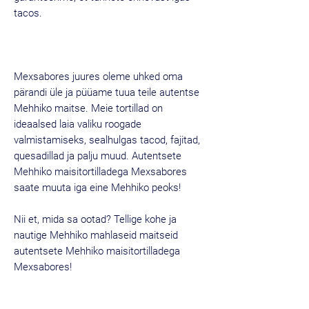
tacos.
Mexsabores juures oleme uhked oma
pärandi üle ja püüame tuua teile autentse
Mehhiko maitse. Meie tortillad on
ideaalsed laia valiku roogade
valmistamiseks, sealhulgas tacod, fajitad,
quesadillad ja palju muud. Autentsete
Mehhiko maisitortilladega Mexsabores
saate muuta iga eine Mehhiko peoks!
Nii et, mida sa ootad? Tellige kohe ja
nautige Mehhiko mahlaseid maitseid
autentsete Mehhiko maisitortilladega
Mexsabores!