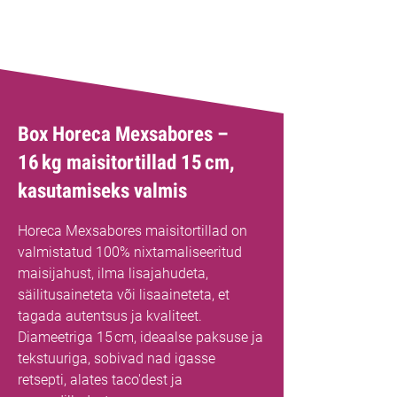
Parim müüja
Box Horeca Mexsabores –
16 kg maisitortillad 15 cm,
kasutamiseks valmis
Horeca Mexsabores maisitortillad on
valmistatud 100% nixtamaliseeritud
maisijahust, ilma lisajahudeta,
säilitusaineteta või lisaaineteta, et
tagada autentsus ja kvaliteet.
Diameetriga 15 cm, ideaalse paksuse ja
tekstuuriga, sobivad nad igasse
retsepti, alates taco'dest ja