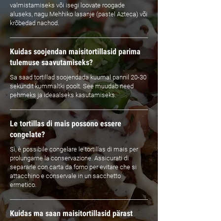
valmistamiseks või isegi loovate roogade
aluseks, nagu Mehhiko lasanje (pastel Azteca) või
krõbedad nachod.
Kuidas soojendan maisitortillasid parima
tulemuse saavutamiseks?
Sa saad tortillad soojendada kuumal pannil 20-30
sekundit kummaltki poolt. See muudab need
pehmeks ja ideaalseks kasutamiseks.
Le tortillas di mais possono essere
congelate?
Sì, è possibile congelare le tortillas di mais per
prolungarne la conservazione. Assicurati di
separarle con carta da forno per evitare che si
attacchino e conservale in un sacchetto
ermetico.
Kuidas ma saan maisitortillasid pärast