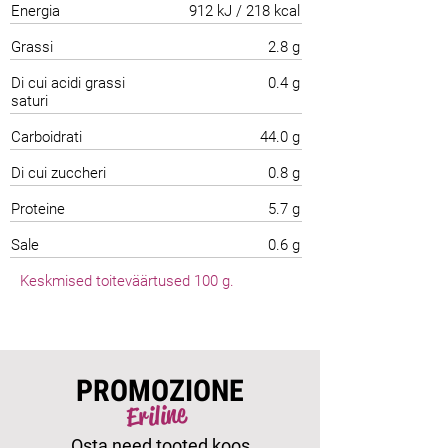
Energia
912 kJ / 218 kcal
Grassi
2.8 g
Di cui acidi grassi
0.4 g
saturi
Carboidrati
44.0 g
Di cui zuccheri
0.8 g
Proteine
5.7 g
Sale
0.6 g
Keskmised toiteväärtused 100 g.
PROMOZIONE
Eriline
Osta need tooted koos