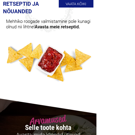
RETSEPTID JA
VAATA KÕIKI
NÕUANDED
Mehhiko roogade valmistamine pole kunagi
olnud nii lihtne!
Avasta meie retseptid.
Arvamused
Selle toote kohta
Avasta, mida kliendid ütlevad