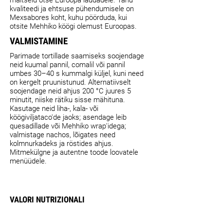
kvaliteedi ja ehtsuse pühendumisele on
Mexsabores koht, kuhu pöörduda, kui
otsite Mehhiko köögi olemust Euroopas.
VALMISTAMINE
Parimade tortillade saamiseks soojendage
neid kuumal pannil, comalil või pannil
umbes 30–40 s kummalgi küljel, kuni need
on kergelt pruunistunud. Alternatiivselt
soojendage neid ahjus 200 °C juures 5
minutit, niiske rätiku sisse mähituna.
Kasutage neid liha-, kala- või
köögiviljataco'de jaoks; asendage leib
quesadillade või Mehhiko wrap'idega;
valmistage nachos, lõigates need
kolmnurkadeks ja röstides ahjus.
Mitmekülgne ja autentne toode loovatele
menüüdele.
VALORI NUTRIZIONALI