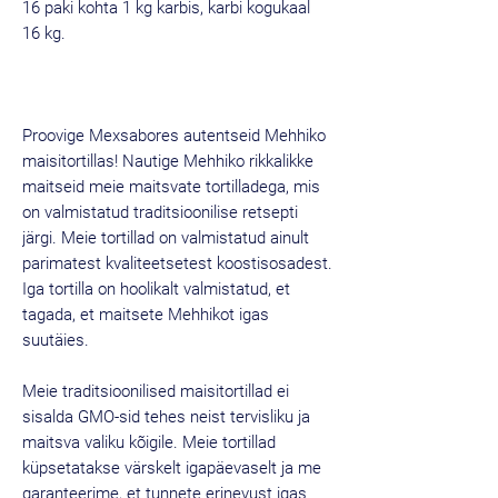
16 paki kohta 1 kg karbis, karbi kogukaal
16 kg.
Proovige Mexsabores autentseid Mehhiko
maisitortillas! Nautige Mehhiko rikkalikke
maitseid meie maitsvate tortilladega, mis
on valmistatud traditsioonilise retsepti
järgi. Meie tortillad on valmistatud ainult
parimatest kvaliteetsetest koostisosadest.
Iga tortilla on hoolikalt valmistatud, et
tagada, et maitsete Mehhikot igas
suutäies.
Meie traditsioonilised maisitortillad ei
sisalda GMO-sid tehes neist tervisliku ja
maitsva valiku kõigile. Meie tortillad
küpsetatakse värskelt igapäevaselt ja me
garanteerime, et tunnete erinevust igas