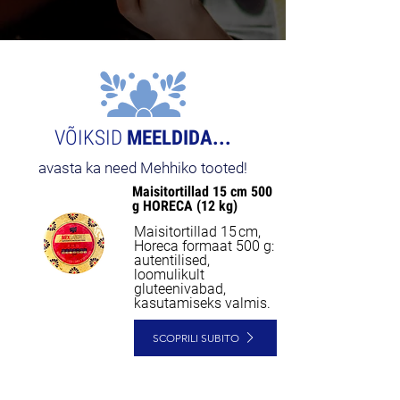
VÕIKSID
MEELDIDA...
avasta ka need Mehhiko tooted!
Maisitortillad 15 cm 500
NEW
g HORECA (12 kg)
Maisitortillad 15 cm,
Horeca formaat 500 g:
autentilised,
loomulikult
gluteenivabad,
kasutamiseks valmis.
SCOPRILI SUBITO