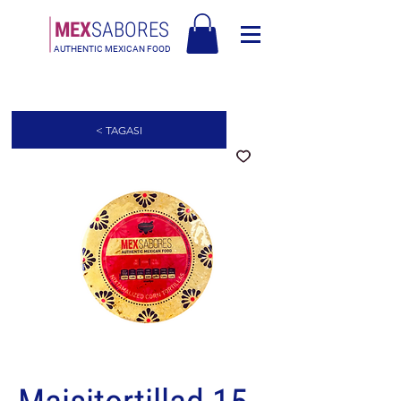
MEX
SABORES
AUTHENTIC MEXICAN FOOD
Tasuta saatmine Eesti üle 120€
< TAGASI