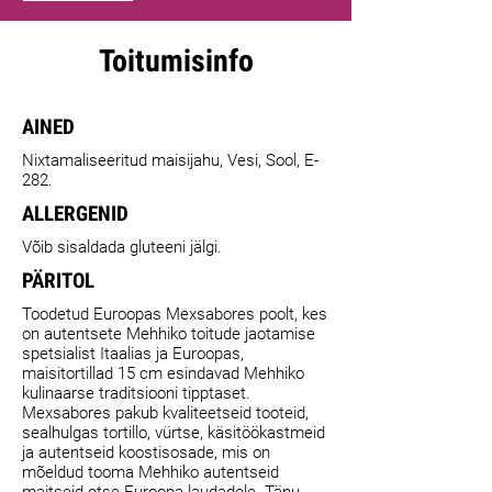
Toitumisinfo
AINED
Nixtamaliseeritud maisijahu, Vesi, Sool, E-
282.
ALLERGENID
Võib sisaldada gluteeni jälgi.
PÄRITOL
Toodetud Euroopas Mexsabores poolt, kes
on autentsete Mehhiko toitude jaotamise
spetsialist Itaalias ja Euroopas,
maisitortillad 15 cm esindavad Mehhiko
kulinaarse traditsiooni tipptaset.
Mexsabores pakub kvaliteetseid tooteid,
sealhulgas tortillo, vürtse, käsitöökastmeid
ja autentseid koostisosade, mis on
mõeldud tooma Mehhiko autentseid
maitseid otse Euroopa laudadele. Tänu