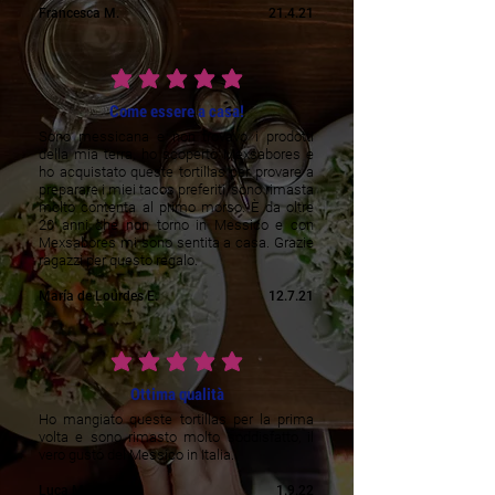
Francesca M.
21.4.21
average rating is 5 out of 5
Come essere a casa!
Sono messicana e non trovavo i prodotti
della mia terra, ho scoperto Mexsabores e
ho acquistato queste tortillas per provare a
preparare i miei tacos preferiti, sono rimasta
molto contenta al primo morso. È da oltre
20 anni che non torno in Messico e con
Mexsabores mi sono sentita a casa. Grazie
ragazzi per questo regalo.
María de Lourdes E.
12.7.21
average rating is 5 out of 5
Ottima qualità
Ho mangiato queste tortillas per la prima
volta e sono rimasto molto soddisfatto, il
vero gusto del Messico in Italia.
Luca M.
1.9.22