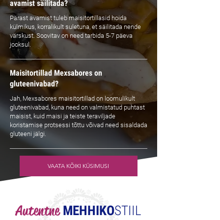
avamist säilitada?
Pärast avamist tuleb maisitortillasid hoida
külmikus, korralikult suletuna, et säilitada nende
värskust. Soovitav on need tarbida 5-7 päeva
jooksul.
Maisitortillad Mexsabores on
gluteenivabad?
Jah, Mexsabores maisitortillad on loomulikult
gluteenivabad, kuna need on valmistatud puhtast
maisist, kuid maisi ja teiste teraviljade
koristamise protsessi tõttu võivad need sisaldada
gluteeni jälgi.
VAATA KÕIKI KÜSIMUSI
Autentne
MEHHIKO
STIIL