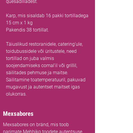
quesadilladest.
Karp, mis sisaldab 16 pakki tortilladega
15 cm x 1 kg
Pakendis 38 tortillat.
Täiuslikud restoranidele, catering'ule,
toidubussidele või üritustele, need
tortillad on juba valmis
soojendamiseks comal'il või grillil,
säilitades pehmuse ja maitse.
Säilitamine toatemperatuuril, pakuvad
mugavust ja autentset maitset igas
olukorras.
Mexsabores
Mexsabores on bränd, mis toob
parimate Mehhiko toodete autentsuse