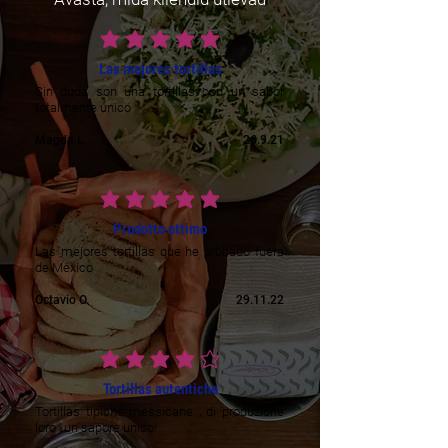
average rating is 5 out of 5
Las mejores tortillas
Sin duda son una tortillas con un sabor
totalmente único
Magda I.
26.9.21
average rating is 5 out of 5
Prodotto ottimo
Las mejores tortillas que he probado fuera
de México
Octavio O.
29.11.22
average rating is 4 out of 5
Tortillas autentiche
Tortillas tipiche messicane , di produzione
loro , un sapore unico!