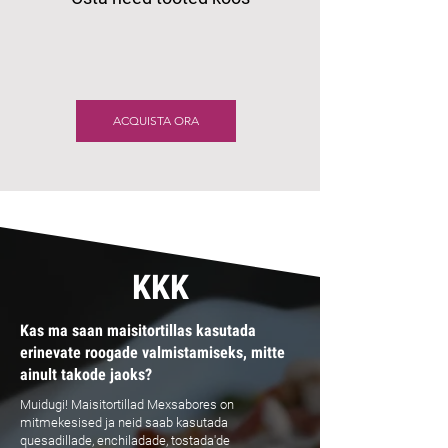
ACQUISTA ORA
KKK
Kas ma saan maisitortillas kasutada
erinevate roogade valmistamiseks, mitte
ainult takode jaoks?
Muidugi! Maisitortillad Mexsabores on
mitmekesised ja neid saab kasutada
quesadillade, enchiladade, tostada'de