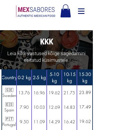
MEX
SABORES
AUTHENTIC MEXICAN FOOD
Tasuta saatmine Eesti üle 120€
KKK
Leia kõik vastused kõige sagedamini
esitatud küsimustele.
5-10
10-15
15-30
Country
0-2 kg
2-5 kg
kg
kg
kg
🇸🇪
23.89
13.76
16.96
19.62
21.75
Sweden
🇪🇸
17.49
7.90
10.03
12.69
14.83
Spain
🇵🇹
19.62
9.50
11.09
14.29
16.42
Portugal