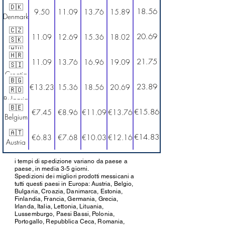
🇩🇰
18.56
9.50
11.09
13.76
15.89
Denmark
🇨🇿
20.69
11.09
12.69
15.36
18.02
🇸🇰
🇭🇺
🇭🇷
Czech
21.75
11.09
13.76
16.96
19.09
🇸🇮
Rep.,
Croatia
Slovakia
🇧🇬
&
23.89
€13.23
15.36
18.56
20.69
&
🇷🇴
Slovenia
Hungary
Bulgaria
🇧🇪
&
€15.86
€7.45
€8.96
€11.09
€13.76
Belgium
Romania
🇦🇹
€14.83
€6.83
€7.68
€10.03
€12.16
Austria
i tempi di spedizione variano da paese a
paese, in media 3-5 giorni.
Spedizioni dei migliori prodotti messicani a
tutti questi paesi in Europa: Austria, Belgio,
Bulgaria, Croazia, Danimarca, Estonia,
Finlandia, Francia, Germania, Grecia,
Irlanda, Italia, Lettonia, Lituania,
Lussemburgo, Paesi Bassi, Polonia,
Portogallo, Repubblica Ceca, Romania,