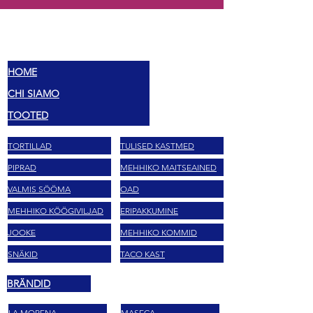
MEX
MAITSED
HOME
CHI SIAMO
TOOTED
TORTILLAD
TULISED KASTMED
PIPRAD
MEHHIKO MAITSEAINED
VALMIS SÖÖMA
OAD
MEHHIKO KÖÖGIVILJAD
ERIPAKKUMINE
JOOKE
MEHHIKO KOMMID
SNÄKID
TACO KAST
BRÄNDID
LA MORENA
MASECA