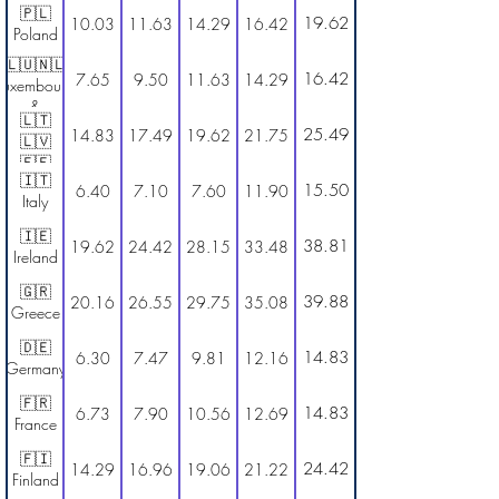
🇵🇱
19.62
10.03
11.63
14.29
16.42
Poland
🇱🇺🇳🇱
16.42
7.65
9.50
11.63
14.29
Luxembourg
&
🇱🇹
Netherlands
25.49
14.83
17.49
19.62
21.75
🇱🇻
🇪🇪
🇮🇹
Lithuania,
15.50
6.40
7.10
7.60
11.90
Italy
Latvia &
Estonia
🇮🇪
38.81
19.62
24.42
28.15
33.48
Ireland
🇬🇷
39.88
20.16
26.55
29.75
35.08
Greece
🇩🇪
14.83
6.30
7.47
9.81
12.16
Germany
🇫🇷
14.83
6.73
7.90
10.56
12.69
France
🇫🇮
24.42
14.29
16.96
19.06
21.22
Finland