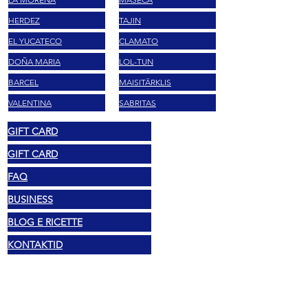
HERDEZ
TAJIN
EL YUCATECO
CLAMATO
DOÑA MARIA
LOL-TUN
BARCEL
MAISITÄRKLIS
VALENTINA
SABRITAS
GIFT CARD
GIFT CARD
FAQ
BUSINESS
BLOG E RICETTE
KONTAKTID
Õiguslik
Autoriõigus 2025 Mexshop NL
Privaatsuspoliitika