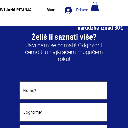
AVLJANA PITANJA
More
Prijava
 za narudžbe iznad 90€ - Besplatna dostava u Italiji za
narudžbe iznad 80€
Želiš li saznati više?
Javi nam se odmah! Odgovorit
ćemo ti u najkraćem mogućem
roku!