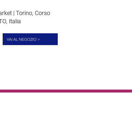
rket | Torino, Corso
O, Italia
VAI AL NEGOZIO >