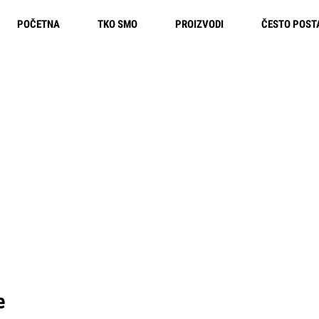
POČETNA
TKO SMO
PROIZVODI
ČESTO POST
Besplatna dostava u Europi
e