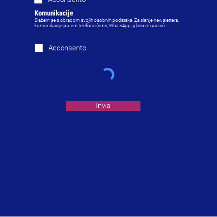
Komunikacije
Slažem se s obradom svojih osobnih podataka. Za slanje newslettera,
komunikacije putem telefona (sms, WhatsApp, glasovni poziv)
Acconsento
Invia