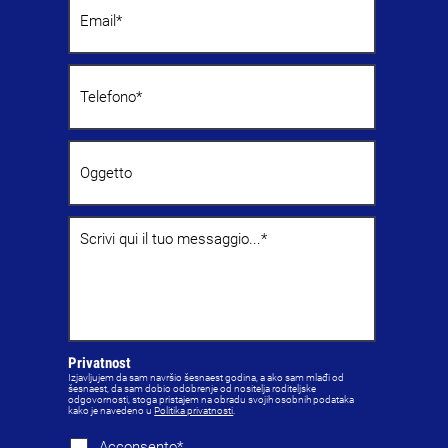
Privatnost
Izjavljujem da sam navršio šesnaest godina, a ako sam mlađi od
šesnaest, da sam dobio odobrenje od nositelja roditeljske
odgovornosti, stoga pristajem na obradu svojih osobnih podataka
kako je navedeno u
Politika privatnosti
.
Acconsento*