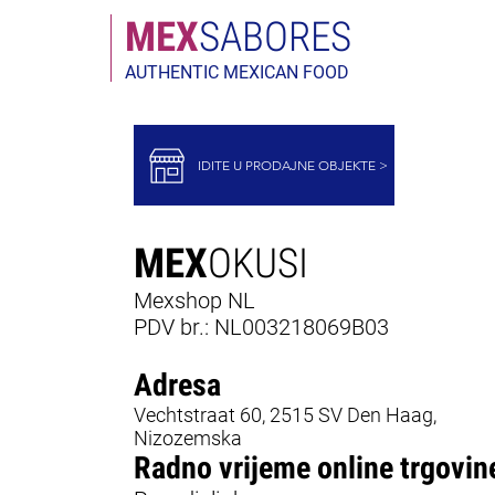
MEX
SABORES
AUTHENTIC MEXICAN FOOD
IDITE U PRODAJNE OBJEKTE >
MEX
OKUSI
Mexshop NL
PDV br.: NL003218069B03
Adresa
Vechtstraat 60, 2515 SV Den Haag,
Nizozemska
Radno vrijeme online trgovin