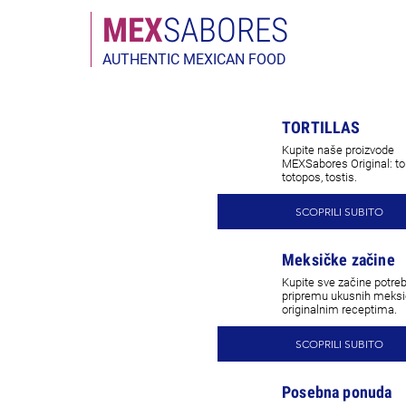
MEX
SABORES
AUTHENTIC MEXICAN FOOD
TORTILLAS
Kupite naše proizvode
MEXSabores Original: tort
totopos, tostis.
SCOPRILI SUBITO
Meksičke začine
Kupite sve začine potre
pripremu ukusnih meksič
originalnim receptima.
SCOPRILI SUBITO
Posebna ponuda