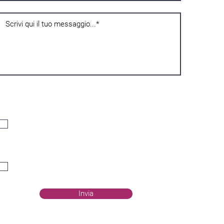
Privatnost
Izjavljujem da sam navršio šesnaest godina, a ako sam mlađi od
šesnaest, da sam dobio odobrenje od nositelja roditeljske
odgovornosti, stoga pristajem na obradu svojih osobnih podataka
kako je navedeno u
Pravilniku o privatnosti
.
Acconsento*
Komunikacije
Slažem se s obradom svojih osobnih podataka. Za slanje biltena,
komunikacije putem telefona (sms, WhatsApp, glasovni poziv)
Acconsento
Invia