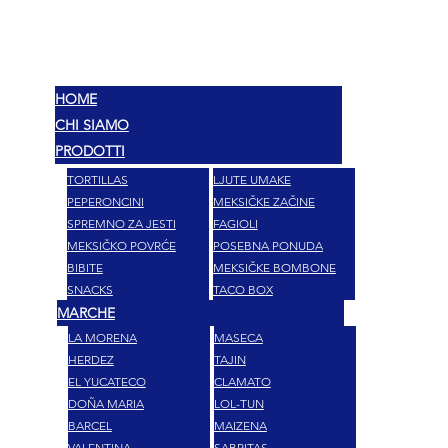
MEX
OKUSI
HOME
CHI SIAMO
PRODOTTI
TORTILLAS
LJUTE UMAKE
PEPERONCINI
MEKSIČKE ZAČINE
SPREMNO ZA JESTI
FAGIOLI
MEKSIČKO POVRĆE
POSEBNA PONUDA
BIBITE
MEKSIČKE BOMBONE
SNACKS
TACO BOX
MARCHE
LA MORENA
MASECA
HERDEZ
TAJIN
EL YUCATECO
CLAMATO
DOÑA MARIA
LOL-TUN
BARCEL
MAIZENA
VALENTINA
SABRITAS