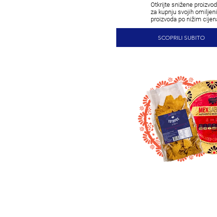
Otkrijte snižene proizvode
za kupnju svojih omiljen
proizvoda po nižim cije
SCOPRILI SUBITO