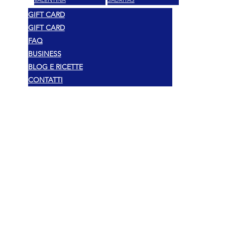
GIFT CARD
GIFT CARD
FAQ
BUSINESS
BLOG E RICETTE
CONTATTI
Pravni
Autorska prava 2025 Mexshop NL
Politika privatnosti
Politika kolačića
Uvjeti i odredbe