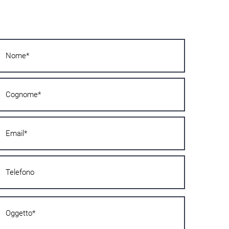
Javi nam se odmah! Odgovorit ćemo ti u
najkraćem mogućem roku!