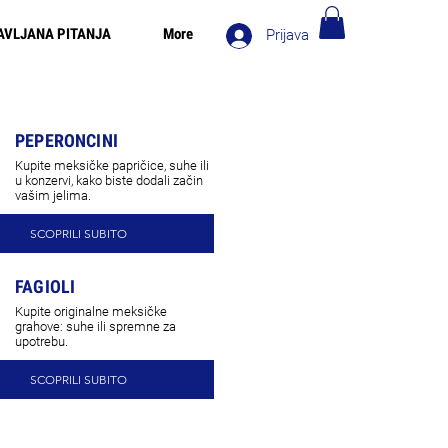
AVLJANA PITANJA
More
Prijava
 za narudžbe iznad 90€ - Besplatna dostava u Italiji za
narudžbe iznad 80€
PEPERONCINI
Kupite meksičke papričice, suhe ili
u konzervi, kako biste dodali začin
vašim jelima.
SCOPRILI SUBITO
FAGIOLI
Kupite originalne meksičke
grahove: suhe ili spremne za
upotrebu.
SCOPRILI SUBITO