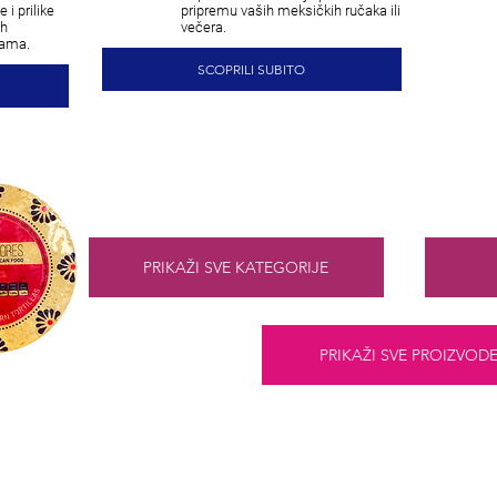
 i prilike
pripremu vaših meksičkih ručaka ili
ih
večera.
nama.
SCOPRILI SUBITO
PRIKAŽI SVE KATEGORIJE
PRIKAŽI SVE PROIZVOD