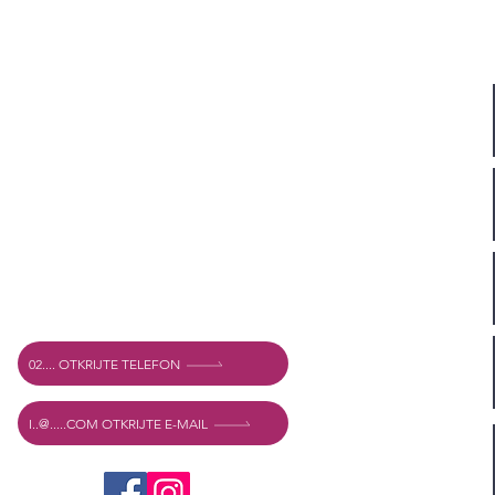
Adresa
Vechtstraat 60, 2515 SV Den Haag,
Nizozemska
Mexshop NL PDV. NL003218069B03
02.... OTKRIJTE TELEFON
I..@.....COM OTKRIJTE E-MAIL