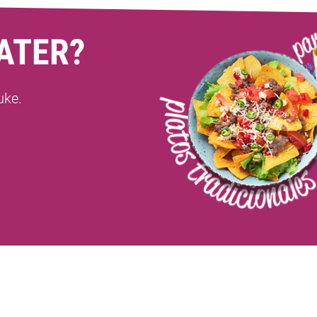
ATER?
uke.