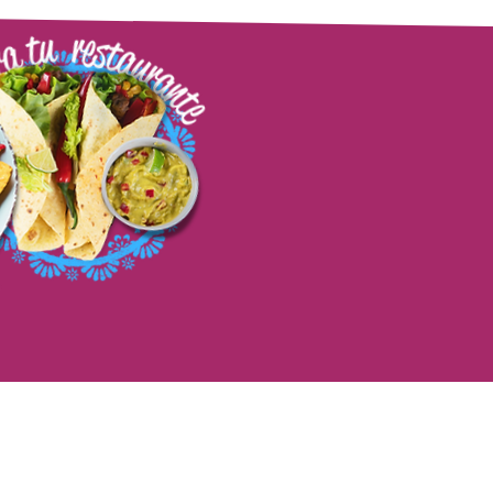
Želiš li saznati više?