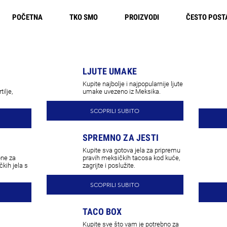
POČETNA
TKO SMO
PROIZVODI
ČESTO POST
Besplatna dostava u Europi
LJUTE UMAKE
Kupite najbolje i najpopularnije ljute
ilje,
umake uvezeno iz Meksika.
SCOPRILI SUBITO
SPREMNO ZA JESTI
Kupite sva gotova jela za pripremu
bne za
pravih meksičkih tacosa kod kuće,
kih jela s
zagrijte i poslužite.
SCOPRILI SUBITO
TACO BOX
Kupite sve što vam je potrebno za