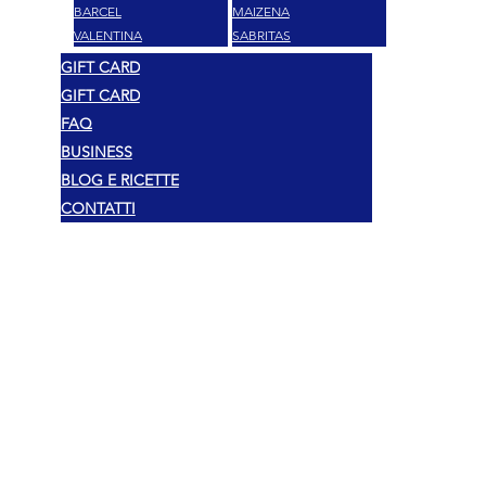
BARCEL
MAIZENA
VALENTINA
SABRITAS
GIFT CARD
GIFT CARD
FAQ
BUSINESS
BLOG E RICETTE
CONTATTI
Pravni
Autorska prava 2025 Mexshop NL
Politika privatnosti
Politika kolačića
Uvjeti i odredbe