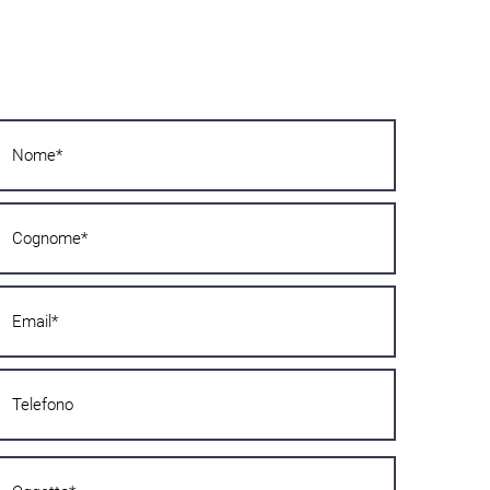
Želiš li saznati više?
Javi nam se odmah! Odgovorit ćemo ti u
najkraćem mogućem roku!