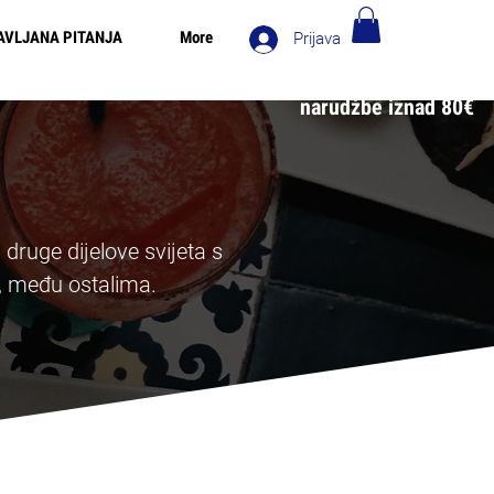
AVLJANA PITANJA
More
Prijava
 za narudžbe iznad 90€ - Besplatna dostava u Italiji za
narudžbe iznad 80€
ruge dijelove svijeta s
il, među ostalima.