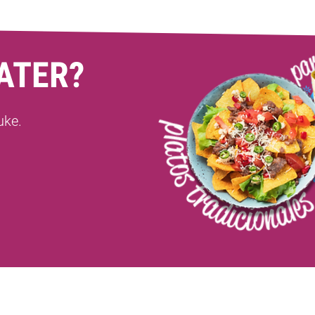
ATER?
uke.