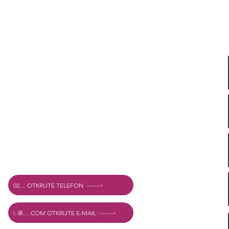
Adresa
Vechtstraat 60, 2515 SV Den Haag,
Nizozemska
Mexshop NL PDV. NL003218069B03
02.... OTKRIJTE TELEFON
I..@.....COM OTKRIJTE E-MAIL