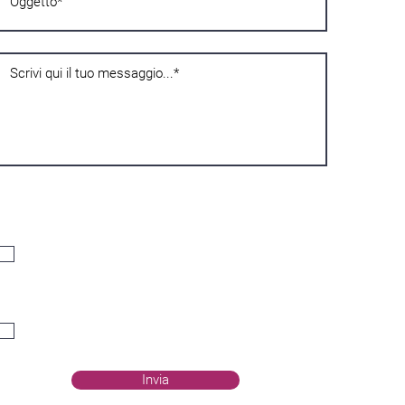
Privatnost
Izjavljujem da sam navršio šesnaest godina, a ako sam mlađi od
šesnaest, da sam dobio odobrenje od nositelja roditeljske
odgovornosti, stoga pristajem na obradu svojih osobnih podataka
kako je navedeno u
Pravilniku o privatnosti
.
Acconsento*
Komunikacije
Slažem se s obradom svojih osobnih podataka. Za slanje biltena,
komunikacije putem telefona (sms, WhatsApp, glasovni poziv)
Acconsento
Invia