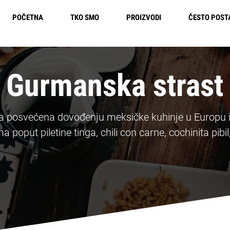
POČETNA
TKO SMO
PROIZVODI
ČESTO POST
Besplatna dostava u Europi
Gurmanska strast
a posvećena dovođenju meksičke kuhinje u Europu i d
ima poput piletine tinga, chili con carne, cochinita pib