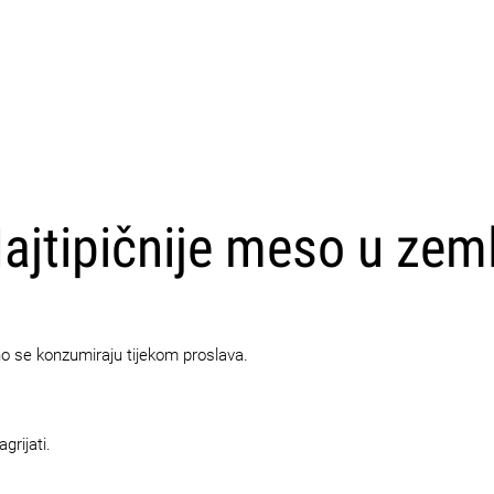
CARICA ALTRI
ajtipičnije meso u zeml
no se konzumiraju tijekom proslava.
grijati.