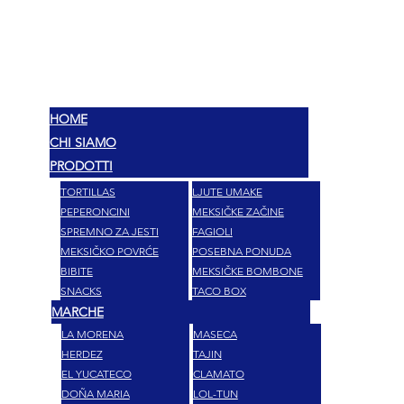
MEX
OKUSI
HOME
CHI SIAMO
PRODOTTI
TORTILLAS
LJUTE UMAKE
PEPERONCINI
MEKSIČKE ZAČINE
SPREMNO ZA JESTI
FAGIOLI
MEKSIČKO POVRĆE
POSEBNA PONUDA
BIBITE
MEKSIČKE BOMBONE
SNACKS
TACO BOX
MARCHE
LA MORENA
MASECA
HERDEZ
TAJIN
EL YUCATECO
CLAMATO
DOÑA MARIA
LOL-TUN