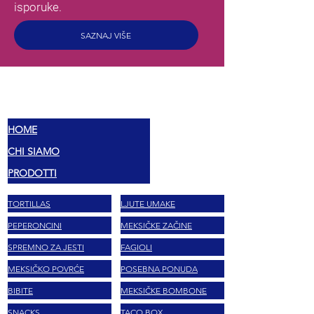
isporuke.
SAZNAJ VIŠE
MEX
OKUSI
HOME
CHI SIAMO
PRODOTTI
TORTILLAS
LJUTE UMAKE
PEPERONCINI
MEKSIČKE ZAČINE
SPREMNO ZA JESTI
FAGIOLI
MEKSIČKO POVRĆE
POSEBNA PONUDA
BIBITE
MEKSIČKE BOMBONE
SNACKS
TACO BOX