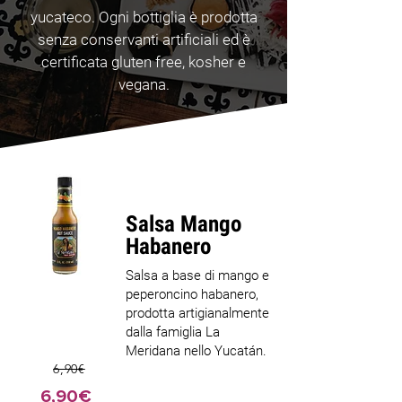
yucateco. Ogni bottiglia è prodotta
senza conservanti artificiali ed è
certificata gluten free, kosher e
vegana.
Salsa Mango
Habanero
Salsa a base di mango e
peperoncino habanero,
prodotta artigianalmente
dalla famiglia La
Meridana nello Yucatán.
6,90€
6,90€