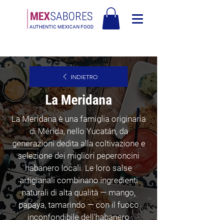
MEX
SABORES
AUTHENTIC MEXICAN FOOD
Besplatna dostava u Europi za narudžbe iznad 90€ - Besplatna dostava u
Italiji za narudžbe iznad 80€
INDIETRO
La Meridana
La Meridana è una famiglia originaria
di Mérida, nello Yucatán, da
generazioni dedita alla coltivazione e
selezione dei migliori peperoncini
habanero locali. Le loro salse
artigianali combinano ingredienti
naturali di alta qualità — mango,
papaya, tamarindo — con il fuoco
inconfondibile dell'habanero