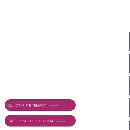
Adresa
Vechtstraat 60, 2515 SV Den Haag,
Nizozemska
Mexshop NL PDV. NL003218069B03
02.... OTKRIJTE TELEFON
I..@.....COM OTKRIJTE E-MAIL