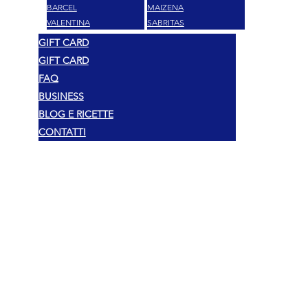
BARCEL
MAIZENA
VALENTINA
SABRITAS
GIFT CARD
GIFT CARD
FAQ
BUSINESS
BLOG E RICETTE
CONTATTI
Pravni
Autorska prava 2025 Mexshop NL
Politika privatnosti
Politika kolačića
Uvjeti i odredbe