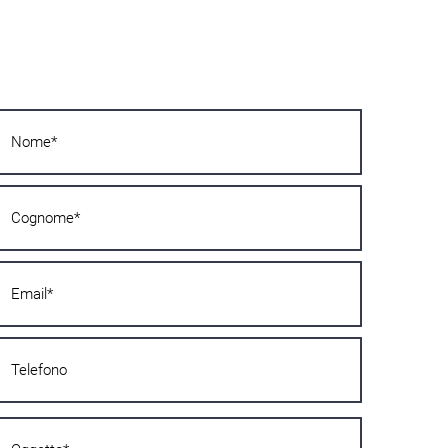
Želiš li saznati više?
Javi nam se odmah! Odgovorit ćemo ti u
najkraćem mogućem roku!