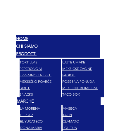
MEX
OKUSI
HOME
CHI SIAMO
PRODOTTI
TORTILLAS
LJUTE UMAKE
PEPERONCINI
MEKSIČKE ZAČINE
SPREMNO ZA JESTI
FAGIOLI
MEKSIČKO POVRĆE
POSEBNA PONUDA
BIBITE
MEKSIČKE BOMBONE
SNACKS
TACO BOX
MARCHE
LA MORENA
MASECA
HERDEZ
TAJIN
EL YUCATECO
CLAMATO
DOÑA MARIA
LOL-TUN