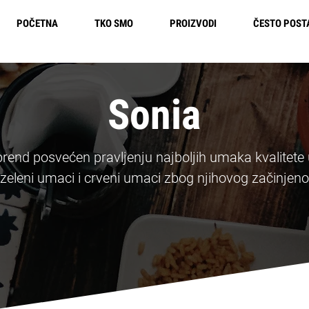
POČETNA
TKO SMO
PROIZVODI
ČESTO POST
Besplatna dostava u Europi
Sonia
brend posvećen pravljenju najboljih umaka kvalitete
li zeleni umaci i crveni umaci zbog njihovog začinjen