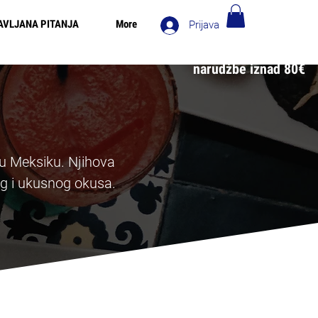
AVLJANA PITANJA
More
Prijava
 za narudžbe iznad 90€ - Besplatna dostava u Italiji za
narudžbe iznad 80€
 u Meksiku. Njihova
og i ukusnog okusa.