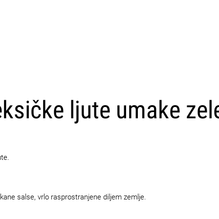
CARICA ALTRI
ksičke ljute umake zele
ute.
ane salse, vrlo rasprostranjene diljem zemlje.