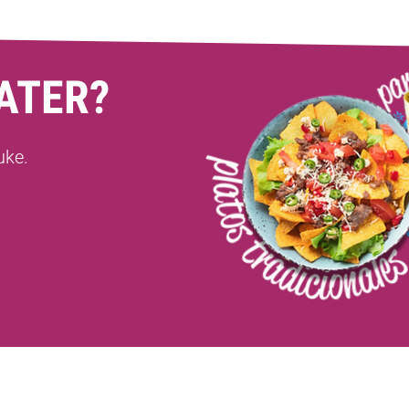
ATER?
uke.