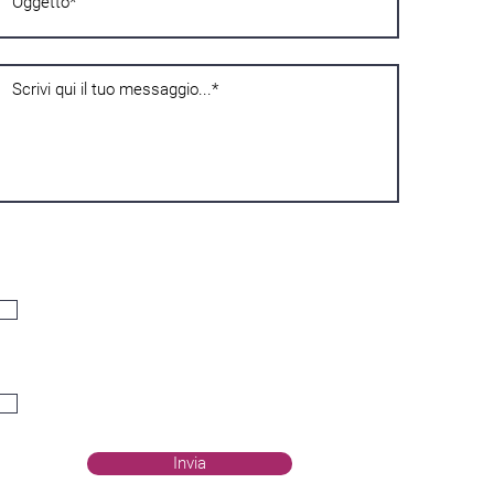
Privatnost
Izjavljujem da sam navršio šesnaest godina, a ako sam mlađi od
šesnaest, da sam dobio odobrenje od nositelja roditeljske
odgovornosti, stoga pristajem na obradu svojih osobnih podataka
kako je navedeno u
Pravilniku o privatnosti
.
Acconsento*
Komunikacije
Slažem se s obradom svojih osobnih podataka. Za slanje biltena,
komunikacije putem telefona (sms, WhatsApp, glasovni poziv)
Acconsento
Invia