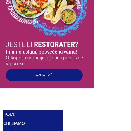
JESTE LI
RESTORATER?
Imamo uslugu posvećenu vama!
Otkrijte promocije, cijene i poslovne
isporuke.
SAZNAJ VIŠE
MEX
OKUSI
HOME
CHI SIAMO