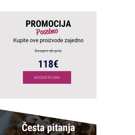
PROMOCIJA
Posebno
Kupite ove proizvode zajedno
Scopri di più
118€
ACQUISTA ORA
Česta pitanja