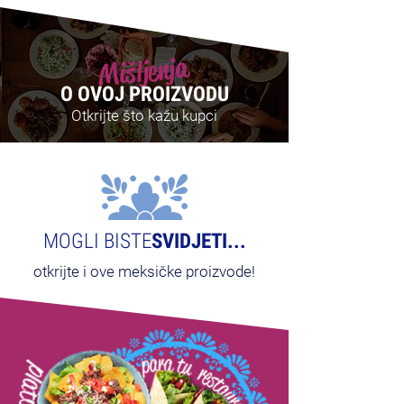
Mišljenja
O OVOJ PROIZVODU
Otkrijte što kažu kupci
MOGLI BISTE
SVIDJETI...
otkrijte i ove meksičke proizvode!