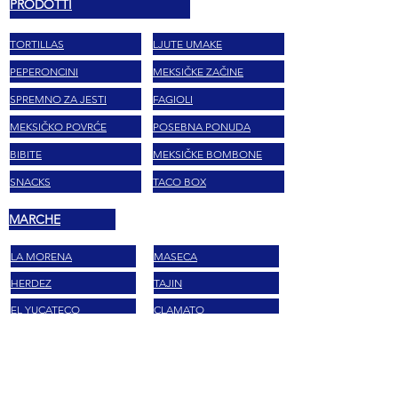
PRODOTTI
TORTILLAS
LJUTE UMAKE
PEPERONCINI
MEKSIČKE ZAČINE
SPREMNO ZA JESTI
FAGIOLI
MEKSIČKO POVRĆE
POSEBNA PONUDA
BIBITE
MEKSIČKE BOMBONE
SNACKS
TACO BOX
MARCHE
LA MORENA
MASECA
HERDEZ
TAJIN
EL YUCATECO
CLAMATO
DOÑA MARIA
LOL-TUN
BARCEL
MAIZENA
VALENTINA
SABRITAS