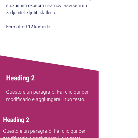
s ukusnim okusom chamoy. Savršeni su
za ljubitelje ljutih slatkiša.
Format od 12 komada.
Novi dolazak
Heading 2
Questo è un paragrafo. Fai clic qui per
modificarlo e aggiungere il tuo testo.
Heading 2
Questo è un paragrafo. Fai clic qui per