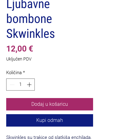
Ljubavne
bombone
Skwinkles
Cijena
12,00 €
Uključen PDV
Količina
*
Dodaj u košaricu
Kupi odmah
Skwinkles su trakice od slatkiša enchilada,