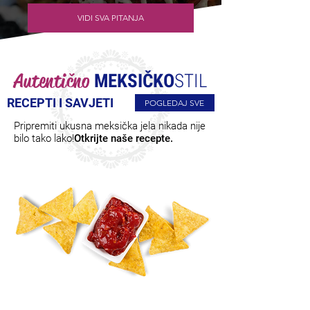
VIDI SVA PITANJA
Autentično
MEKSIČKO
STIL
RECEPTI I SAVJETI
POGLEDAJ SVE
Pripremiti ukusna meksička jela nikada nije
bilo tako lako!
Otkrijte naše recepte.