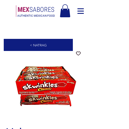
MEX
SABORES
AUTHENTIC MEXICAN FOOD
Besplatna dostava u Europi za narudžbe iznad 90€ - Besplatna dostava u
Italiji za narudžbe iznad 80€
< NATRAG