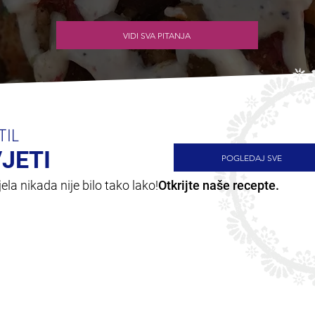
VIDI SVA PITANJA
TIL
VJETI
POGLEDAJ SVE
la nikada nije bilo tako lako!
Otkrijte naše recepte.