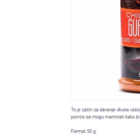
To je začin za davanje okusa vašoj h
povrće se mogu marinirati kako bi 
Format 50 g.