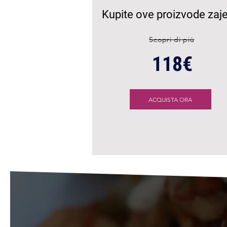
Kupite ove proizvode zaj
Scopri di più
118€
ACQUISTA ORA