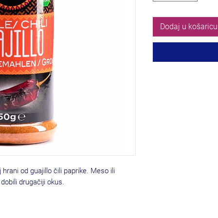
Dodaj u košaricu
rani od guajillo čili paprike. Meso ili
dobili drugačiji okus.