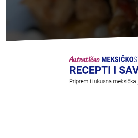
Autentično
MEKSIČKO
S
RECEPTI I SA
Pripremiti ukusna meksička je