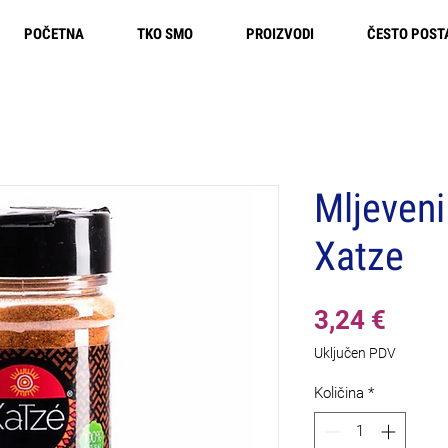
POČETNA
TKO SMO
PROIZVODI
ČESTO POST
Besplatna dostava u Europi
Mljeveni 
Xatze
Cijen
3,24 €
Uključen PDV
Količina
*