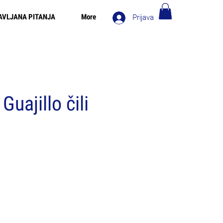
AVLJANA PITANJA
More
Prijava
 za narudžbe iznad 90€ - Besplatna dostava u Italiji za
narudžbe iznad 80€
Guajillo čili
a