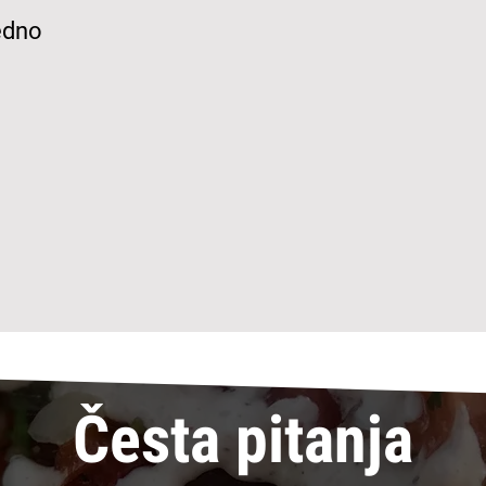
edno
Česta pitanja