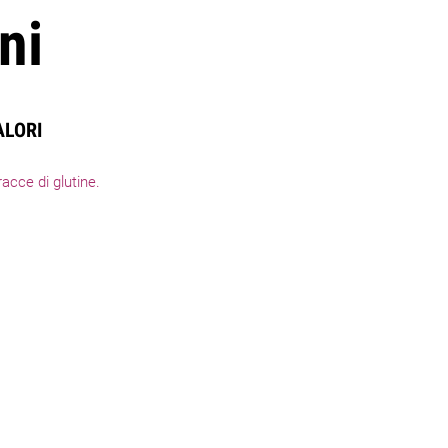
ni
ALORI
acce di glutine.