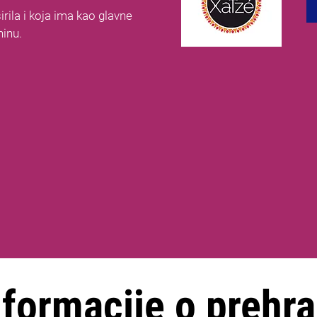
širila i koja ima kao glavne
ninu.
nformacije o prehra