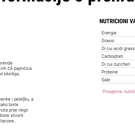
NUTRICIONI V
Energia
Grassi
Di cui acidi grass
Carboidrati
brenda
Di cui zuccheri
ih čili papričica.
Proteine
kikirikija,
Sale
Prosječne nutriti
menke i peteljku, a
kako biste
nuta prije nego
iste stvorili
 tacose,