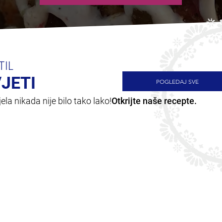
TIL
VJETI
POGLEDAJ SVE
la nikada nije bilo tako lako!
Otkrijte naše recepte.