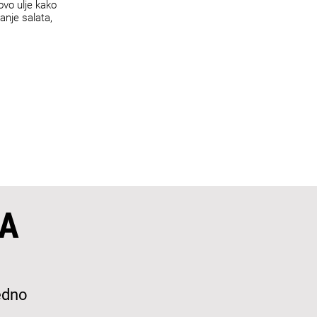
ovo ulje kako
vanje salata,
A
edno