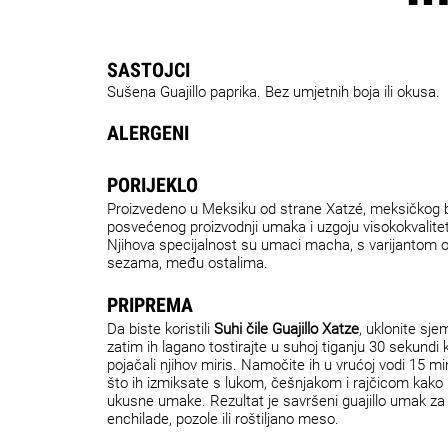
SASTOJCI
Sušena Guajillo paprika. Bez umjetnih boja ili okusa.
ALERGENI
PORIJEKLO
Proizvedeno u Meksiku od strane Xatzé, meksičkog 
posvećenog proizvodnji umaka i uzgoju visokokvalitetn
Njihova specijalnost su umaci macha, s varijantom od 
sezama, među ostalima.
PRIPREMA
Da biste koristili
Suhi čile Guajillo Xatze
, uklonite sje
zatim ih lagano tostirajte u suhoj tiganju 30 sekundi 
pojačali njihov miris. Namočite ih u vrućoj vodi 15 mi
što ih izmiksate s lukom, češnjakom i rajčicom kako b
ukusne umake. Rezultat je savršeni guajillo umak za
enchilade, pozole ili roštiljano meso.