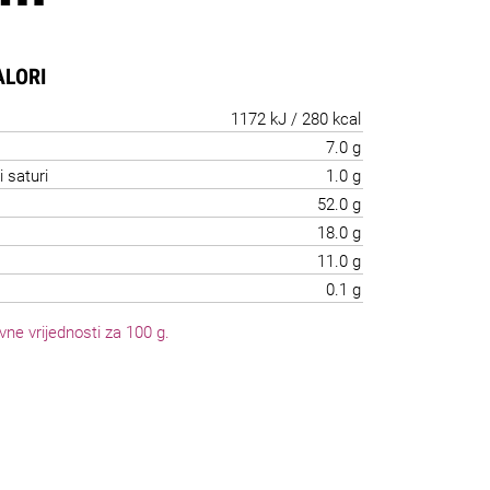
ALORI
1172 kJ / 280 kcal
7.0 g
i saturi
1.0 g
52.0 g
18.0 g
11.0 g
0.1 g
vne vrijednosti za 100 g.