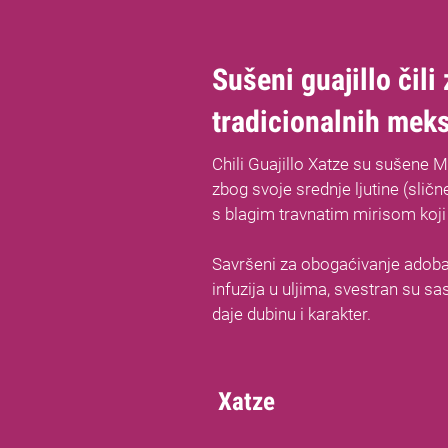
Sušeni guajillo čili
tradicionalnih mek
Chili Guajillo Xatze su sušene M
zbog svoje srednje ljutine (slič
s blagim travnatim mirisom koji 
Savršeni za obogaćivanje adoba,
infuzija u uljima, svestran su sa
daje dubinu i karakter.
Xatze