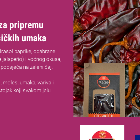
 za pripremu
sičkih umaka
irasol paprike, odabrane
ne jalapeño) i voćnog okusa,
podsjeća na zeleni čaj.
 moles, umaka, variva i
stojak koji svakom jelu