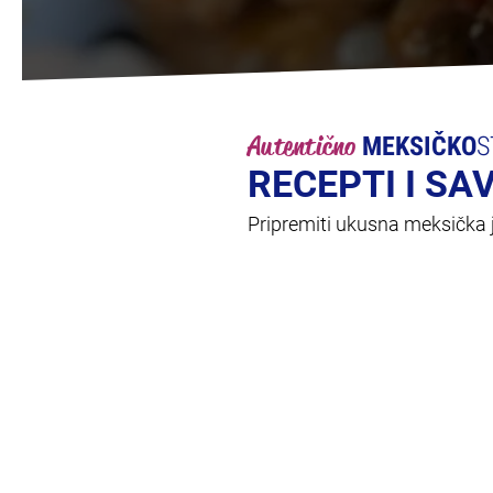
Autentično
MEKSIČKO
S
RECEPTI I SA
Pripremiti ukusna meksička je