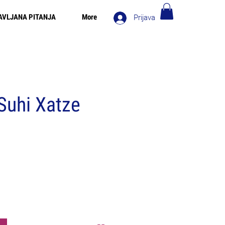
AVLJANA PITANJA
More
Prijava
 za narudžbe iznad 90€ - Besplatna dostava u Italiji za
narudžbe iznad 80€
 Suhi Xatze
a