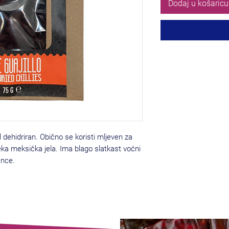
Dodaj u košaricu
sol dehidriran. Obično se koristi mljeven za
ka meksička jela. Ima blago slatkast voćni
ance.