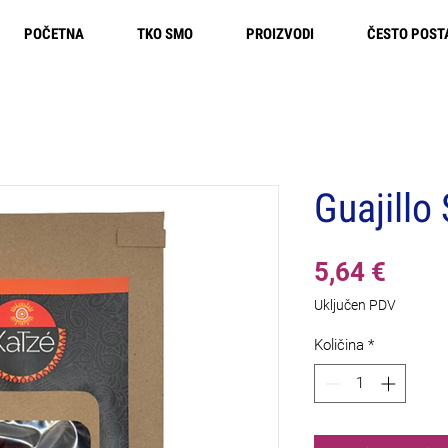
POČETNA
TKO SMO
PROIZVODI
ČESTO POST
Besplatna dostava u Europi
Guajillo
Cijen
5,64 €
Uključen PDV
Količina
*