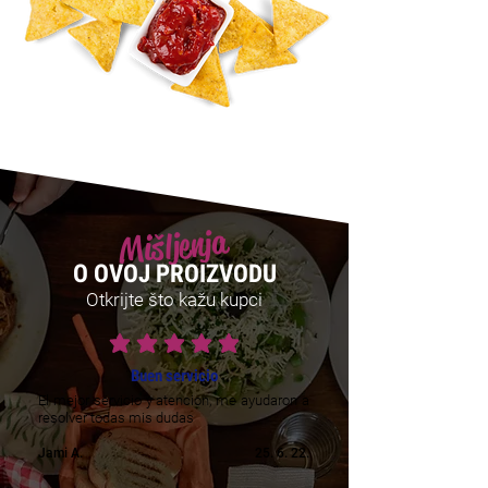
Mišljenja
O OVOJ PROIZVODU
Otkrijte što kažu kupci
prosječna ocjena je 5 od 5
Buen servicio
El mejor servicio y atencion, me ayudaron a
resolver todas mis dudas
Jami A.
25. 6. 22.