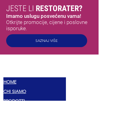
JESTE LI
RESTORATER?
Imamo uslugu posvećenu vama!
Otkrijte promocije, cijene i poslovne
isporuke.
SAZNAJ VIŠE
MEX
OKUSI
HOME
CHI SIAMO
PRODOTTI
TORTILLAS
LJUTE UMAKE
PEPERONCINI
MEKSIČKE ZAČINE
SPREMNO ZA JESTI
FAGIOLI