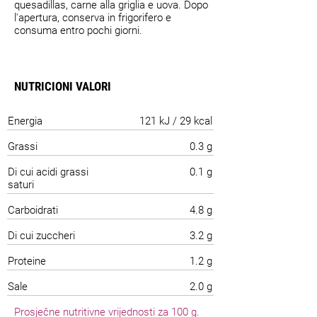
quesadillas, carne alla griglia e uova. Dopo
l'apertura, conserva in frigorifero e
consuma entro pochi giorni.
NUTRICIONI VALORI
Energia
121 kJ / 29 kcal
Grassi
0.3 g
Di cui acidi grassi
0.1 g
saturi
Carboidrati
4.8 g
Di cui zuccheri
3.2 g
Proteine
1.2 g
Sale
2.0 g
Prosječne nutritivne vrijednosti za 100 g.