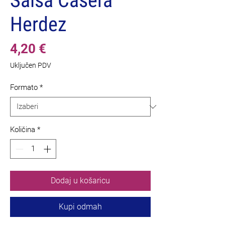
Salsa Casera
Herdez
Cijena
4,20 €
Uključen PDV
Formato
*
Količina
*
Dodaj u košaricu
Kupi odmah