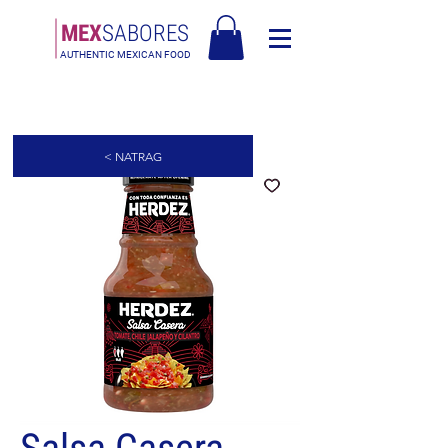
MEX
SABORES
AUTHENTIC MEXICAN FOOD
Besplatna dostava u Europi za narudžbe iznad 90€ - Besplatna dostava u
Italiji za narudžbe iznad 80€
< NATRAG