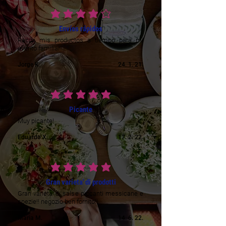
prosječna ocjena je 4 od 5
Envíos rápidos
Recibí mis productos a tiempo para mi
evento familiar
Jorge K.
24. 1. 21.
prosječna ocjena je 5 od 5
Picante
Muy picante!
Eduardo X.
17. 2. 22.
prosječna ocjena je 5 od 5
Gran varieta' di prodotti
Gran varieta' di salse piccanti messicane e
spezie!! negozio ben fornito!!
Maria M.
14. 6. 22.