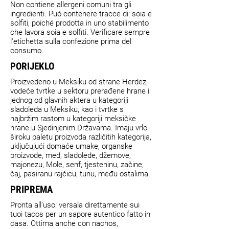
Non contiene allergeni comuni tra gli
ingredienti. Può contenere tracce di: soia e
solfiti, poiché prodotta in uno stabilimento
che lavora soia e solfiti. Verificare sempre
l'etichetta sulla confezione prima del
consumo.
PORIJEKLO
Proizvedeno u Meksiku od strane Herdez,
vodeće tvrtke u sektoru prerađene hrane i
jednog od glavnih aktera u kategoriji
sladoleda u Meksiku, kao i tvrtke s
najbržim rastom u kategoriji meksičke
hrane u Sjedinjenim Državama. Imaju vrlo
široku paletu proizvoda različitih kategorija,
uključujući domaće umake, organske
proizvode, med, sladolede, džemove,
majonezu, Mole, senf, tjesteninu, začine,
čaj, pasiranu rajčicu, tunu, među ostalima.
PRIPREMA
Pronta all'uso: versala direttamente sui
tuoi tacos per un sapore autentico fatto in
casa. Ottima anche con nachos,