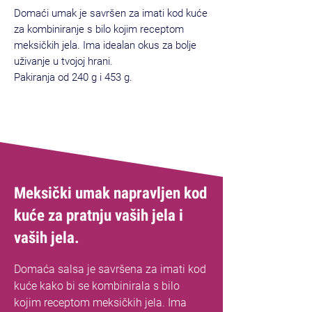
Domaći umak je savršen za imati kod kuće
za kombiniranje s bilo kojim receptom
meksičkih jela. Ima idealan okus za bolje
uživanje u tvojoj hrani.
Pakiranja od 240 g i 453 g.
Meksički umak napravljen kod
kuće za pratnju vaših jela i
vaših jela.
Domaća salsa je savršena za imati kod
kuće kako bi se kombinirala s bilo
kojim receptom meksičkih jela. Ima