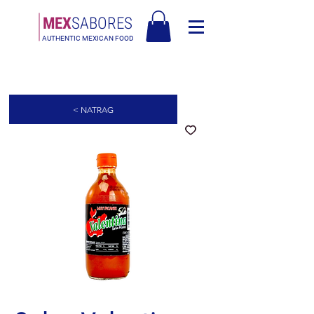
MEX
SABORES
AUTHENTIC MEXICAN FOOD
Besplatna dostava u Europi za narudžbe iznad 90€ - Besplatna dostava u
Italiji za narudžbe iznad 80€
< NATRAG