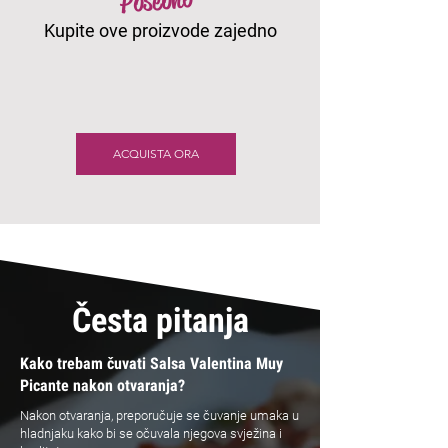
Posebno
Kupite ove proizvode zajedno
ACQUISTA ORA
Česta pitanja
Kako trebam čuvati Salsa Valentina Muy
Picante nakon otvaranja?
Nakon otvaranja, preporučuje se čuvanje umaka u
hladnjaku kako bi se očuvala njegova svježina i