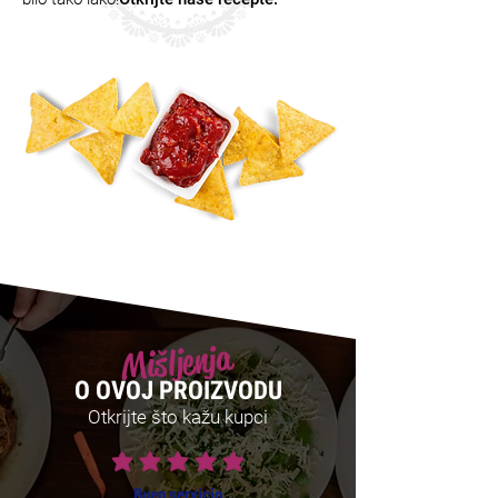
Mišljenja
O OVOJ PROIZVODU
Otkrijte što kažu kupci
prosječna ocjena je 5 od 5
Buen servicio