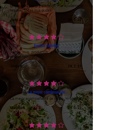
El mejor servicio y atencion, me ayudaron a
resolver todas mis dudas
Jami A.
25. 6. 22.
prosječna ocjena je 4 od 5
Envíos rápidos
Recibí mis productos a tiempo para mi
evento familiar
Jorge K.
24. 1. 21.
prosječna ocjena je 4 od 5
La mejor combinación
La mejor acompañante de cualquier platillo
Matilde R.
26. 2. 22.
prosječna ocjena je 4 od 5