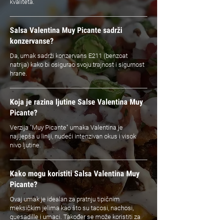
kvaliteta.
Salsa Valentina Muy Picante sadrži
konzervanse?
Da, umak sadrži konzervans E211 (benzoat
natrija) kako bi osigurao svoju trajnost i sigurnost
hrane.
Koja je razina ljutine Salse Valentina Muy
Picante?
Verzija "Muy Picante" umaka Valentina je
najljepša u liniji, nudeći intenzivan okus i visok
nivo ljutine.
Kako mogu koristiti Salsa Valentina Muy
Picante?
Ovaj umak je idealan za pratnju tipičnim
meksičkim jelima kao što su tacosi, nachosi,
quesadille i umaci. Također se može koristiti za