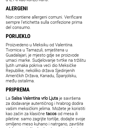
ALERGENI
Non contiene allergeni comuni. Verificare
sempre l'etichetta sulla confezione prima
del consumo.
PORIJEKLO
Proizvedeno u Meksiku od Valentina.
Tvornica u Tamazuli, smještena u
Guadalajari, je mjesto gdje se proizvode
umaci marke. Sudjelovanje tvrtke na tržištu
ljutih umaka pokriva veći dio Meksičke
Republike, nekoliko država Sjedinjenih
Američkih Država, Kanadu, Španjolsku,
među ostalima.
PRIPREMA
La
Salsa Valentina vrlo Ljuta
je savršena
za dodavanje autentičnog i hrabrog dodira
vašim meksičkim jelima. Možete je koristiti
kao začin za klasične
tacos
od mesa ili
piletine: samo zagrijte tortilje, dodajte svoje
omiljeno meso kuhano i natrgano, završite