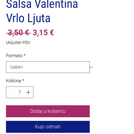
Salsa Valentina
Vrlo Ljuta
Redovna
Cijena
 3,50 € 
3,15 €
cijena
s
Uključen PDV
popustom
Formato
*
Količina
*
Dodaj u košaricu
Kupi odmah