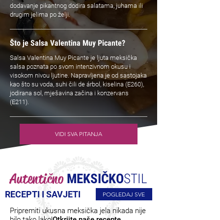
dodavanje pikantnog dodira salatama, juhama ili
drugim jelima po želji.
Što je Salsa Valentina Muy Picante?
Salsa Valentina Muy Picante je ljuta meksička
salsa poznata po svom intenzivnom okusu i
visokom nivou ljutine. Napravljena je od sastojaka
kao što su voda, suhi čili de árbol, kiselina (E260),
jodirana sol, mješavina začina i konzervans
(E211).
VIDI SVA PITANJA
Autentično
MEKSIČKO
STIL
RECEPTI I SAVJETI
POGLEDAJ SVE
Pripremiti ukusna meksička jela nikada nije
bilo tako lako!
Otkrijte naše recepte.