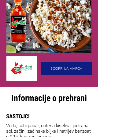
SCOPRI LA MARCA
Informacije o prehrani
SASTOJCI
Voda, suhi papar, octena kiselina, jodirana
sol, začini, začinske biljke i natrijev benzoat
u 0,1% kao konzervans.