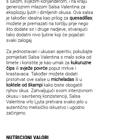
s lukom, svježim korijanderom, i na kraju
generoznim mlazom Salsa Valentina za
eksploziju ljutih i dimljenih okusa. Ova salsa
je također idealna kao prilog za
quesadillas
;
možete je premazati na tortilju prije nego
što dodate sir i druge nadjeve, stvarajući
tako dodatni nivo ljutine koji će pojačati
svaki zalogaj.
Za jednostavan i ukusan aperitiv, pokušajte
pomiješati Salsa Valentina s malo soka od
limete i koristite je kao umak za
kukuruzne
čips
ili
svježe povrće
poput mrkve i
krastavaca. Također možete dodati
prstohvat ove salse u
micheladas
ili u
koktele od škampi
kako biste obogatili
njihov okus. Zahvaljujući svom intenzivnom
okusu i savršenoj konzistenciji, Salsa
Valentina vrlo Ljuta pretvara svako jelo u
autentično meksičko iskustvo i ugodno
začinjeno.
NUTRICIONI VALORI