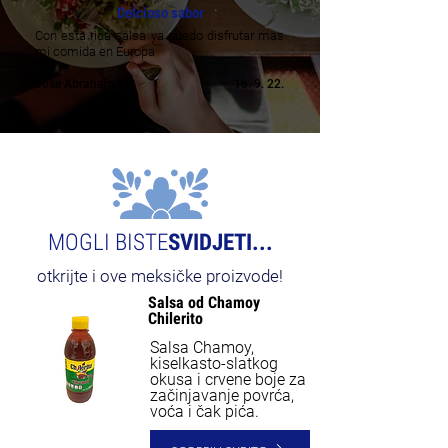
Delcioso sabor
Con esta rica salsa ya puedo disfrutar mas
mi comida en Europa
Jose Abraham T
16. 9. 22.
MOGLI BISTE
SVIDJETI...
otkrijte i ove meksičke proizvode!
Salsa od Chamoy
Chilerito
Salsa Chamoy,
kiselkasto-slatkog
okusa i crvene boje za
začinjavanje povrća,
voća i čak pića.