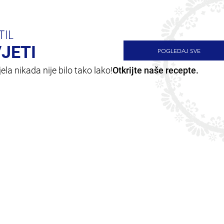
TIL
VJETI
POGLEDAJ SVE
la nikada nije bilo tako lako!
Otkrijte naše recepte.