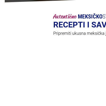
Autentično
MEKSIČKO
S
RECEPTI I SA
Pripremiti ukusna meksička je