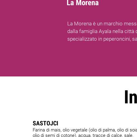
La Morena
La Morena è un marchio messi
dalla famiglia Ayala nella città
specializzato in peperoncini, s
I
SASTOJCI
Farina di mais, olio vegetale (olio di palma, olio di soi
olio di semi di cotone), acqua, tracce di calce, sale.