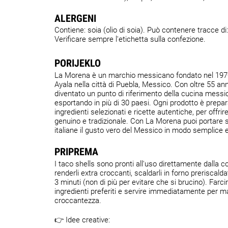
ALERGENI
Contiene: soia (olio di soia). Può contenere tracce di:
Verificare sempre l'etichetta sulla confezione.
PORIJEKLO
La Morena è un marchio messicano fondato nel 1970
Ayala nella città di Puebla, Messico. Con oltre 55 ann
diventato un punto di riferimento della cucina mess
esportando in più di 30 paesi. Ogni prodotto è prepa
ingredienti selezionati e ricette autentiche, per offri
genuino e tradizionale. Con La Morena puoi portare s
italiane il gusto vero del Messico in modo semplice e
PRIPREMA
I taco shells sono pronti all'uso direttamente dalla c
renderli extra croccanti, scaldarli in forno preriscald
3 minuti (non di più per evitare che si brucino). Farcir
ingredienti preferiti e servire immediatamente per m
croccantezza.
👉 Idee creative: