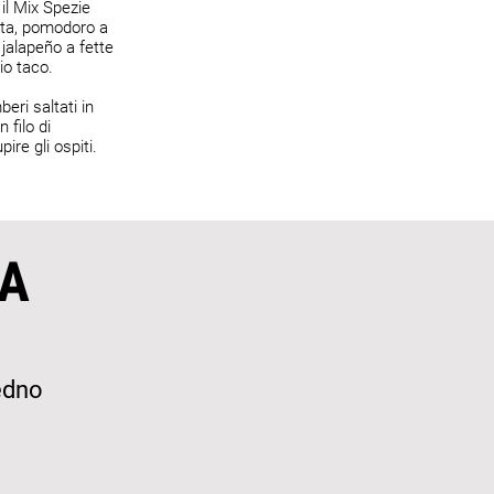
il Mix Spezie
ata, pomodoro a
 jalapeño a fette
io taco.
eri saltati in
 filo di
ire gli ospiti.
A
edno