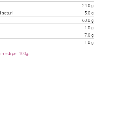
24.0 g
i saturi
5.0 g
60.0 g
1.0 g
7.0 g
1.0 g
li medi per 100g.