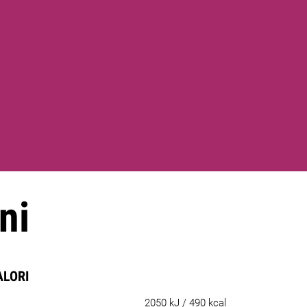
ni
ALORI
2050 kJ / 490 kcal