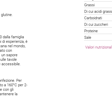
Grassi
Di cui acidi grass
 glutine.
Carboidrati
Di cui zuccheri
Proteine
 dalla famiglia
Sale
i di esperienza, è
icana nel mondo,
Valori nutriziona
rato con
re un sapore
ulle tavole
 accessibile.
onfezione. Per
ato a 160°C per 2-
e con gli
antenere la