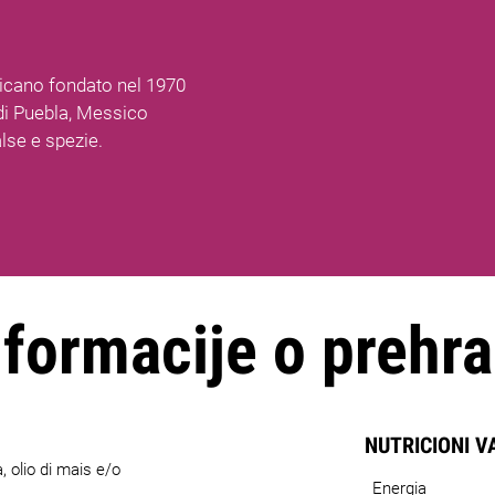
cano fondato nel 1970
 di Puebla, Messico
alse e spezie.
nformacije o prehra
NUTRICIONI V
a, olio di mais e/o
Energia