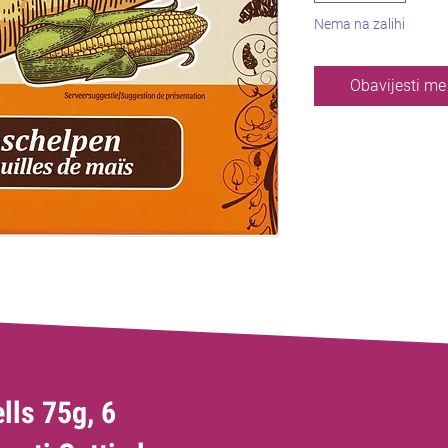
Nema na zalihi
Obavijesti m
lls 75g, 6