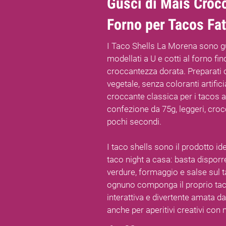
Gusci di Mais Crocc
Forno per Tacos Fat
I Taco Shells La Morena sono gus
modellati a U e cotti al forno fi
croccantezza dorata. Preparati c
vegetale, senza coloranti artifici
croccante classica per i tacos a
confezione da 75g, leggeri, crocc
pochi secondi.
I taco shells sono il prodotto i
taco night a casa: basta disporr
verdure, formaggio e salse sul t
ognuno componga il proprio tac
interattiva e divertente amata da
anche per aperitivi creativi con 