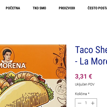
POČETNA
TKO SMO
PROIZVODI
ČESTO POST
Besplatna dostava u Europi
Taco She
- La Mor
Cijen
3,31 €
Uključen PDV
Količina
*