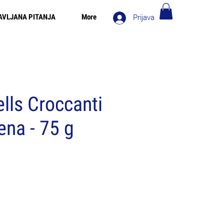
AVLJANA PITANJA
More
Prijava
 za narudžbe iznad 90€ - Besplatna dostava u Italiji za
narudžbe iznad 80€
lls Croccanti
ena - 75 g
a