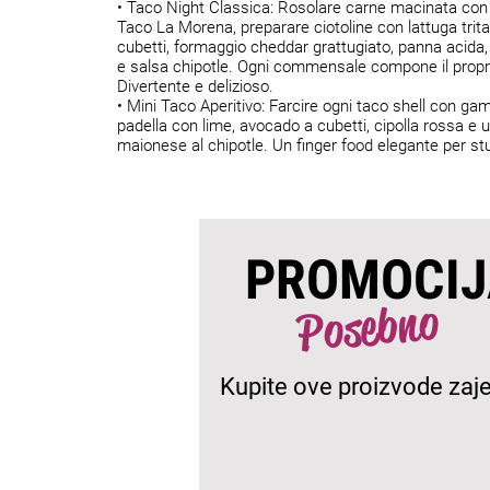
• Taco Night Classica: Rosolare carne macinata con 
Taco La Morena, preparare ciotoline con lattuga trit
cubetti, formaggio cheddar grattugiato, panna acida,
e salsa chipotle. Ogni commensale compone il propr
Divertente e delizioso.
• Mini Taco Aperitivo: Farcire ogni taco shell con gamb
padella con lime, avocado a cubetti, cipolla rossa e un
maionese al chipotle. Un finger food elegante per stup
PROMOCIJ
Posebno
Kupite ove proizvode zaj